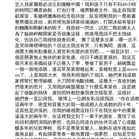
交人員家屬都必須立刻撤離中國！我和孩子只有不到48小時
的時間訂機票旅館，打包行李，備齊醫療文件。臨走前我環
顧屋室，客廳裡臘梅枝椏含苞待放，臥室裡剛買的一疊新書
整齊擺在床頭，廚房裡泡菜罈塞得滿滿的，打開冰箱有發好
的麵團和剛解凍的蝦子。我曾經一閃念，試想二戰前猶太人
為了躲納粹離開家是否就像這樣，然後甩甩頭不想太情緒
化，告訴自己我很快就會回來。 搬了這麼多次家，哪一次不
是哭得稀裡嘩啦的？但這次我沒有哭，只有胸悶、腹痛。這
感覺大概有點像親人過世和失蹤的差別吧…. 一個是訣別，一
個是懸著無止無休的倉皇焦慮。但日子總是要過的。我這五
個月來在美國給孩子註冊入了學，整修了新房子，鍋碗瓢盆
一個一個地添購，連花草菜葉都種起來，某種程度上是move
on了。上星期跟大米、熊燕和雨珈約了視訊，她們來我成都
家裡幫忙整理櫥櫃，大刀闊斧地斷捨離。這幾天一直收到她
們發來的照片，又用我的碗盤擺放了什麼瓜果菜色，說是燃
起了做飯的熱情，連拍照時都想像我會怎樣取景。這樣好，
她們會一直記得我。 微博上一位網友私信跟我說：“你在成
這兩年半，密度和質量大於我一個成都人在成都的四十年。”
這當然是誇張的，但我的確感覺這段日子在我生命中的重量
遠遠大於兩年半。在這裡我交到了一輩子的朋友，實現了在
街頭和酒吧演唱的夢想，也與志同道合的伙伴完成了心底醞
釀多年的兒歌專輯。我不是專業音樂人，能夠在成年後如此
義無反顧，有如揮霍青春一般地實踐一個夢想，自知是空前