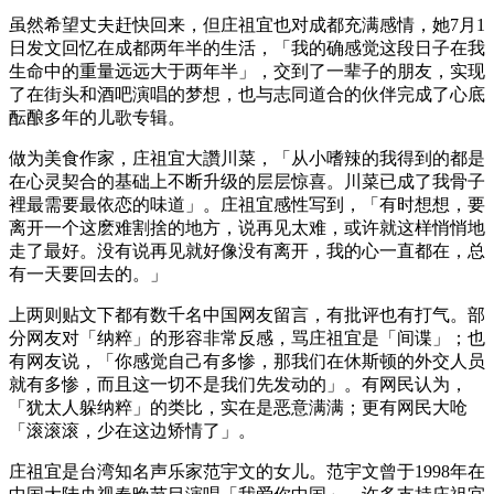
虽然希望丈夫赶快回来，但庄祖宜也对成都充满感情，她7月1
日发文回忆在成都两年半的生活，「我的确感觉这段日子在我
生命中的重量远远大于两年半」，交到了一辈子的朋友，实现
了在街头和酒吧演唱的梦想，也与志同道合的伙伴完成了心底
酝酿多年的儿歌专辑。
做为美食作家，庄祖宜大讚川菜，「从小嗜辣的我得到的都是
在心灵契合的基础上不断升级的层层惊喜。川菜已成了我骨子
裡最需要最依恋的味道」。庄祖宜感性写到，「有时想想，要
离开一个这麽难割捨的地方，说再见太难，或许就这样悄悄地
走了最好。没有说再见就好像没有离开，我的心一直都在，总
有一天要回去的。」
上两则贴文下都有数千名中国网友留言，有批评也有打气。部
分网友对「纳粹」的形容非常反感，骂庄祖宜是「间谍」；也
有网友说，「你感觉自己有多惨，那我们在休斯顿的外交人员
就有多惨，而且这一切不是我们先发动的」。有网民认为，
「犹太人躲纳粹」的类比，实在是恶意满满；更有网民大呛
「滚滚滚，少在这边矫情了」。
庄祖宜是台湾知名声乐家范宇文的女儿。范宇文曾于1998年在