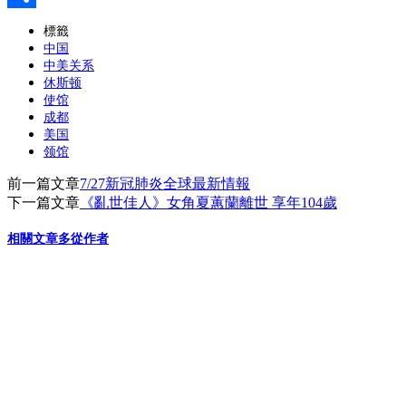
分
標籤
中国
享
中美关系
休斯顿
使馆
成都
美国
领馆
前一篇文章
7/27新冠肺炎全球最新情報
下一篇文章
《亂世佳人》女角夏蕙蘭離世 享年104歲
相關文章
多從作者