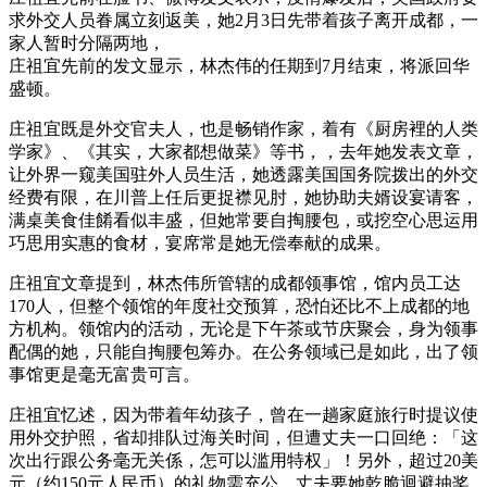
求外交人员眷属立刻返美，她2月3日先带着孩子离开成都，一
家人暂时分隔两地，
庄祖宜先前的发文显示，林杰伟的任期到7月结束，将派回华
盛顿。
庄祖宜既是外交官夫人，也是畅销作家，着有《厨房裡的人类
学家》、《其实，大家都想做菜》等书，，去年她发表文章，
让外界一窥美国驻外人员生活，她透露美国国务院拨出的外交
经费有限，在川普上任后更捉襟见肘，她协助夫婿设宴请客，
满桌美食佳餚看似丰盛，但她常要自掏腰包，或挖空心思运用
巧思用实惠的食材，宴席常是她无偿奉献的成果。
庄祖宜文章提到，林杰伟所管辖的成都领事馆，馆内员工达
170人，但整个领馆的年度社交预算，恐怕还比不上成都的地
方机构。领馆内的活动，无论是下午茶或节庆聚会，身为领事
配偶的她，只能自掏腰包筹办。在公务领域已是如此，出了领
事馆更是毫无富贵可言。
庄祖宜忆述，因为带着年幼孩子，曾在一趟家庭旅行时提议使
用外交护照，省却排队过海关时间，但遭丈夫一口回绝：「这
次出行跟公务毫无关係，怎可以滥用特权」！另外，超过20美
元（约150元人民币）的礼物需充公、丈夫要她乾脆迴避抽奖