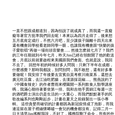
一直不想跟成都道別，因為怕說了就成真了，而我還一直癡
癡等著官方批準我們回去呢！本來以為四月走得了，後來想
五月底肯定成行，不然六月吧，至少讓孩子隔離十四天出來
還有機會回學校看老師同學一眼，也讓我有機會跟“快樂的孩
子愛歌唱”再做一場街頭音樂會….. 然後怎麽就七月了？我們
的三年任期就到今年七月，昨天Jim已經在領館開了他的歡送
會，月底以前就要啟程來美國跟我們會面。也就是說，我回
不去了。 回想年初的時候好多人問我：只剩下半年在成都，
什麼感覺？那時我都說，別問別問，我不敢想，還有好多事
要做呢！我安排了年後要去宜賓自貢考察川南菜系，還想去
廣元吃豆腐，去江油吃肥腸，去漢源採花椒…。熊燕說約了
《中國食辣史》的作者曹雨來櫻園開一系列飲食人類學講座
嗎，我滿心期待著要坐第一排。我和吉他手賈錦江每週一次
的酒吧爵士演出仍是生活的一大重心，而我們默默著手的民
歌改編系列也剛剛起步，計畫在夏天之前錄製出一張小專
輯。 這些貪婪而確切的計畫都因為新冠疫情成了泡影，而我
連逗留在屋子裡緬懷唏噓一會兒的機會都沒有。記得二月一
日大清早Jim搖醒我說，不好了，國務院剛下命令，所有的外