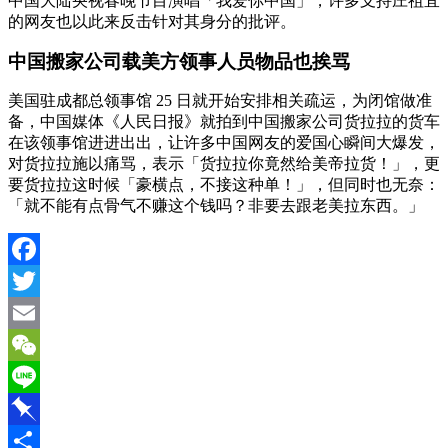
中国大陆央视春晚节目演唱「我爱你中国」，许多支持庄祖宜
的网友也以此来反击针对其身分的批评。
中国搬家公司载美方领事人员物品也挨骂
美国驻成都总领事馆 25 日就开始安排相关疏运，为闭馆做准
备，中国媒体《人民日报》就拍到中国搬家公司货拉拉的货车
在该领事馆进进出出，让许多中国网友的爱国心瞬间大爆发，
对货拉拉施以痛骂，表示「货拉拉你竟然给美帝拉货！」，更
要货拉拉这时候「豪横点，不接这种单！」，但同时也无奈：
「就不能有点骨气不赚这个钱吗？非要去跟老美拉东西。」
Facebook
Twitter
Email
WeChat
Line
Pinboard