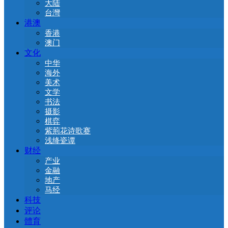
大陆
台灣
港澳
香港
澳门
文化
中华
海外
美术
文学
书法
摄影
棋弈
紫荊花诗歌赛
浅绛瓷谭
财经
产业
金融
地产
马经
科技
评论
體育