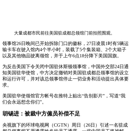
大量成都市民前往美国驻成都总领馆门前拍照围观。
领事馆26日晚间已开始拆除门口的徽标，27日凌晨1时有5辆运
输卡车在驶入馆内4个半小时，装载了5个集装箱、2个大箱子
以及其他物品驶离领馆，并于上午6点18分降下美国国旗。
为反击美国下令关闭中国驻休斯顿领事馆，中国外交部24日通
知美国驻华使馆，中方决定撤销对美国驻成都总领事馆的设立
和运行许可，并对该总领事馆停止一切业务和活动提出具体要
求。
美国驻华使领馆官方帐号在推特上贴出“告别影片”，写道“我
们会永远想念你们”。
胡锡进：被裁中方僱员补偿不足
央视旗下的环球电视网（CGTN）周日（26日）引述一名驻成