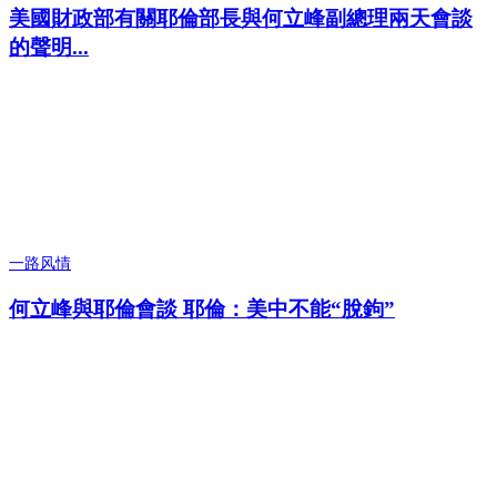
美國財政部有關耶倫部長與何立峰副總理兩天會談
的聲明...
一路风情
何立峰與耶倫會談 耶倫：美中不能“脫鉤”