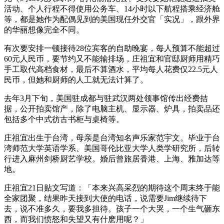
活动、个人行程不得使用公务车、14小时以下航程搭乘经济舱
等，都是她作为配偶见到的美国现任外交官「实况」，跟外界
的华丽想像完全不同。
有次要安排一顿接待28位宾客的自助晚宴，每人预算不能超过
60元人民币，要节约又不能输排场，庄祖宜和官邸厨师用精巧
手工取代高档食材，最后不算酒水，平均每人花费仅22.5元人
民币，但她和厨师的人工就无法计算了。
去年3月下旬，美国驻成都与驻武汉两处领事馆传出经费拮
据，公开拍卖馆产，除了电脑主机、显示器、炉具，拍卖品还
包括多个中式彷古书柜与桌椅等。
庄祖宜出生于台湾，母亲是台湾知名声乐家范宇文。毕业于台
湾师范大学英语学系、美国哥伦比亚大学人类学研究所，后转
行进入麻州剑桥厨艺学校。婚后曾旅居香港、上海、雅加达等
地。
庄祖宜21日贴文写道：「本来兴高采烈的期待这个周末终于能
全家团聚，结果昨天接到大使的电话，说需要Jim继续待下
去，说不准多久，要我多担待。孩子一个大哭，一个生气砸东
西，而我们愤怒和失望又有什麽用呢？」