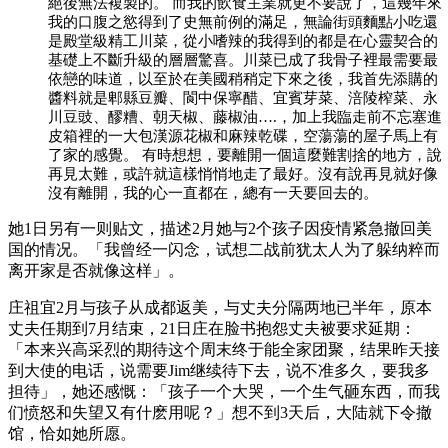
絕後無法複製的。 而我的飲食主業就更不要說了，這幾年來
我的口腹之慾得到了史無前例的滿足，無論街頭麵點小吃還
是殿堂級精工川菜，從小嗜辣的我得到的都是在心靈契合的
基礎上不斷升級的層層驚喜。川菜已成了我骨子裡最需要最
依戀的味道，以至於在美國稍稍定下來之後，我首先添購的
醬料就是郫縣豆瓣、閬中保寧醋、宜賓芽菜、涪陵榨菜、永
川豆豉、醪糟、朝天椒、藤椒油….，加上我臨走前不忘塞進
皮箱裡的一大包漢源花椒和麻辣乾碟，空蕩蕩的屋子馬上有
了家的感覺。 有時想想，要離開一個這麼難割捨的地方，說
再見太難，或許就這樣悄悄地走了最好。沒有說再見就好像
沒有離開，我的心一直都在，總有一天要回去的。
她1日另有一则贴文，描述2月她与2个孩子因疫情紧急撤回美
国的情况。「我曾经一闪念，试想二战前犹太人为了躲纳粹而
离开家是否就像这样」。
庄祖宜2月与孩子从成都返美，与丈夫分隔两地已半年，原本
丈夫任期到7月结束，21日庄在脸书抱怨丈夫被要求延期：
「本来兴高采烈的期待这个周末终于能全家团聚，结果昨天接
到大使的电话，说需要Jim继续待下去，说不准多久，要我多
担待」，她还感慨：「孩子一个大哭，一个生气砸东西，而我
们愤怒和失望又有什麽用呢？」想不到3天后，大陆就下令撤
馆，恰如她所愿。