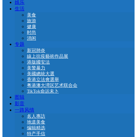
娛乐
生活
美食
旅游
健康
时尚
消闲
专题
新冠肺炎
線上抗疫藝術作品展
港版國安法
美警暴力
美國總統大選
香港立法會選舉
粤港澳大湾区艺术联合会
TikTok命运未卜
图辑
影音
一路风情
名人專訪
地道美食
编辑精选
特产手信