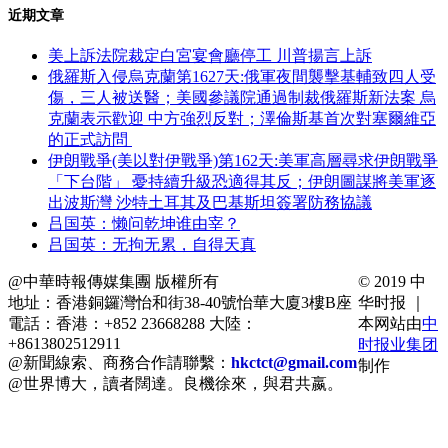
近期文章
美上訴法院裁定白宮宴會廳停工 川普揚言上訴
俄羅斯入侵烏克蘭第1627天:俄軍夜間襲擊基輔致四人受
傷，三人被送醫；美國參議院通過制裁俄羅斯新法案 烏
克蘭表示歡迎 中方強烈反對；澤倫斯基首次對塞爾維亞
的正式訪問
伊朗戰爭(美以對伊戰爭)第162天:美軍高層尋求伊朗戰爭
「下台階」 憂持續升級恐適得其反；伊朗圖謀將美軍逐
出波斯灣 沙特土耳其及巴基斯坦簽署防務協議
吕国英：懒问乾坤谁由宰？
吕国英：无拘无累，自得天真
@中華時報傳媒集團 版權所有
© 2019 中
地址：香港銅鑼灣怡和街38-40號怡華大廈3樓B座
华时报 ｜
電話：香港：+852 23668288 大陸：
本网站由
中
+8613802512911
时报业集团
@新聞線索、商務合作請聯繫：
hkctct@gmail.com
制作
@世界博大，讀者闊達。良機徐來，與君共嬴。