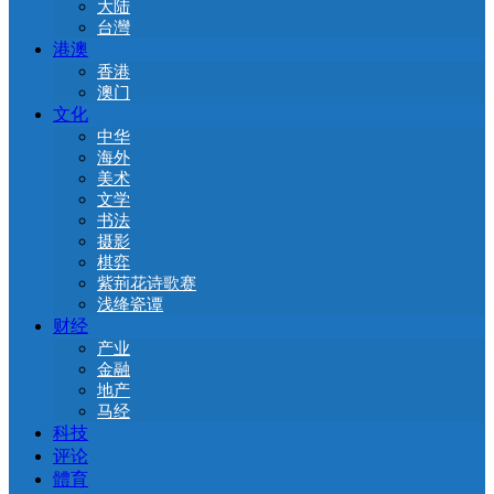
大陆
台灣
港澳
香港
澳门
文化
中华
海外
美术
文学
书法
摄影
棋弈
紫荊花诗歌赛
浅绛瓷谭
财经
产业
金融
地产
马经
科技
评论
體育