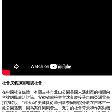
社會戾氣加重報復社會
在中國社交媒體，有關吉林市北山公園美國人遇刺案的相關內
容被網民廣泛討論。安徽省前檢察官沈良慶接受自由亞洲電臺
採訪時說：“昨天4名美國愛荷華州康奈爾學院外教在吉林市一
處公園遇襲，因爲案件剛剛發生，兇手的社會背景和作案動機