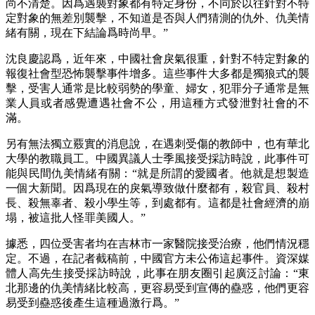
尚不清楚。因爲遇襲對象都有特定身份，不同於以往針對不特
定對象的無差別襲擊，不知道是否與人們猜測的仇外、仇美情
緒有關，現在下結論爲時尚早。”
沈良慶認爲，近年來，中國社會戾氣很重，針對不特定對象的
報復社會型恐怖襲擊事件增多。這些事件大多都是獨狼式的襲
擊，受害人通常是比較弱勢的學童、婦女，犯罪分子通常是無
業人員或者感覺遭遇社會不公，用這種方式發泄對社會的不
滿。
另有無法獨立覈實的消息說，在遇刺受傷的教師中，也有華北
大學的教職員工。中國異議人士季風接受採訪時說，此事件可
能與民間仇美情緒有關：“就是所謂的愛國者。他就是想製造
一個大新聞。因爲現在的戾氣導致做什麼都有，殺官員、殺村
長、殺無辜者、殺小學生等，到處都有。這都是社會經濟的崩
塌，被這批人怪罪美國人。”
據悉，四位受害者均在吉林市一家醫院接受治療，他們情況穩
定。不過，在記者截稿前，中國官方未公佈這起事件。資深媒
體人高先生接受採訪時說，此事在朋友圈引起廣泛討論：“東
北那邊的仇美情緒比較高，更容易受到宣傳的蠱惑，他們更容
易受到蠱惑後產生這種過激行爲。”