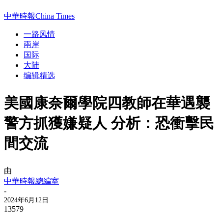
中華時報China Times
一路风情
兩岸
国际
大陆
编辑精选
美國康奈爾學院四教師在華遇襲
警方抓獲嫌疑人 分析：恐衝擊民
間交流
由
中華時報總編室
-
2024年6月12日
13579