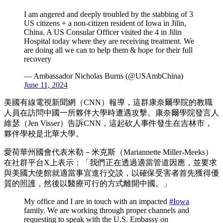
I am angered and deeply troubled by the stabbing of 3
US citizens + a non-citizen resident of Iowa in Jilin,
China. A US Consular Officer visited the 4 in Jilin
Hospital today where they are receiving treatment. We
are doing all we can to help them & hope for their full
recovery
— Ambassador Nicholas Burns (@USAmbChina)
June 11, 2024
美國有線電視新聞網（CNN）報導，這群康奈爾學院的教職
人員在訪問中國一所夥伴大學時遭遇攻擊。康奈爾學院發言人
維瑟（Jen Visser）告訴CNN，這起砍人事件發生在吉林市，
夥伴學校是北華大學。
愛荷華州國會代表米勒－米克斯（Mariannette Miller-Meeks）
在社群平台X上表示：「我們正在透過適當管道因應，並要求
與美國大使館就適當事宜進行交談，以確保受害者首先獲得優
質的照護，然後以醫療可行的方式離開中國。」
My office and I are in touch with an impacted
#Iowa
family. We are working through proper channels and
requesting to speak with the U.S. Embassy on