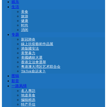
娛乐
生活
美食
旅游
健康
时尚
消闲
专题
新冠肺炎
線上抗疫藝術作品展
港版國安法
美警暴力
美國總統大選
香港立法會選舉
粤港澳大湾区艺术联合会
TikTok命运未卜
图辑
影音
一路风情
名人專訪
地道美食
编辑精选
特产手信