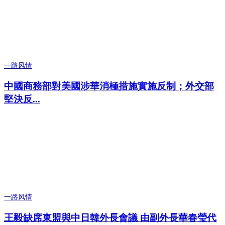
一路风情
中國商務部對美國涉華消極措施實施反制；外交部
堅決反...
一路风情
王毅缺席東盟與中日韓外長會議 由副外長華春瑩代