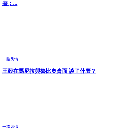
替；...
一路风情
王毅在馬尼拉與魯比奧會面 談了什麼？
一路风情