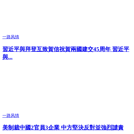
一路风情
習近平與拜登互致賀信祝賀兩國建交45周年 習近平
與...
一路风情
美制裁中國2官員3企業 中方堅決反對並強烈譴責