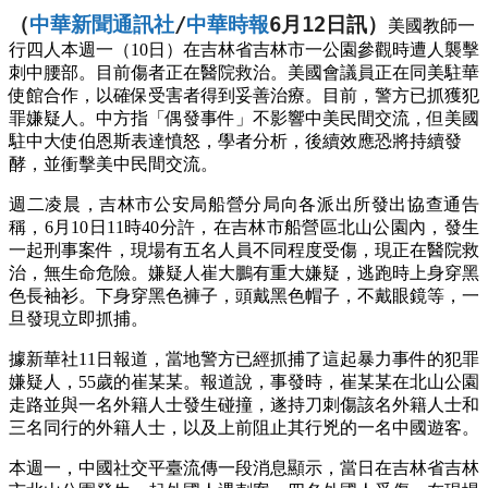
（
中華新聞通訊社
/
中華時報
6月12
日訊）
美國教師一
行四人本週一（10日）在吉林省吉林市一公園參觀時遭人襲擊
刺中腰部。目前傷者正在醫院救治。美國會議員正在同美駐華
使館合作，以確保受害者得到妥善治療。目前，警方已抓獲犯
罪嫌疑人。中方指「偶發事件」不影響中美民間交流，但美國
駐中大使伯恩斯表達憤怒，學者分析，後續效應恐將持續發
酵，並衝擊美中民間交流。
週二凌晨，吉林市公安局船營分局向各派出所發出協查通告
稱，6月10日11時40分許，在吉林市船營區北山公園內，發生
一起刑事案件，現場有五名人員不同程度受傷，現正在醫院救
治，無生命危險。嫌疑人崔大鵬有重大嫌疑，逃跑時上身穿黑
色長袖衫。下身穿黑色褲子，頭戴黑色帽子，不戴眼鏡等，一
旦發現立即抓捕。
據新華社11日報道，當地警方已經抓捕了這起暴力事件的犯罪
嫌疑人，55歲的崔某某。報道說，事發時，崔某某在北山公園
走路並與一名外籍人士發生碰撞，遂持刀刺傷該名外籍人士和
三名同行的外籍人士，以及上前阻止其行兇的一名中國遊客。
本週一，中國社交平臺流傳一段消息顯示，當日在吉林省吉林