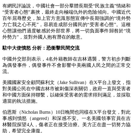
有網民評論說，中國社會一部分羣體長期受“民族主義”情緒和
“受害者心態”裹挾，最終走向極端仇外的危險傾向。中國近代
百年屈辱歷史，加上官方意識形態宣傳中長期強調的“境外勢
力亡我之心不死”，容易造成部分國民的“受害者心態”。這種
心態讓他們過度敏感於外部世界，將一切負面事件歸咎於“境
外勢力”，並對外國人抱有潛在的敵意。
駐中大使憤怒 分析：恐衝擊民間交流
中國外交部則表示，4名外籍教師在吉林遇襲，警方初步判斷
為偶發事件，偶發事件不會影響中美兩國人民之間的正常交
流。
美國國家安全顧問蘇利文（Jake Sullivan）在X平台上發文，指
對美國公民在中國吉林市被刺傷深表關切，政府一直與受害者
和中國方面保持聯繫，以確保受害者的需求得到滿足，並採取
適當的執法措施。
伯恩斯（Nicholas Burns）10日晚間也同樣在X平台發文，對此
事感到憤怒（angered）和深感不安。一名美國領事官員在吉
林醫院探望4人，傷者正在接受治療。美方正在盡一切努力協
助，希望完全康復。