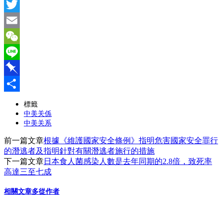
Facebook
Twitter
Email
WeChat
Line
Pinboard
分
標籤
中美关係
享
中美关系
前一篇文章
根據《維護國家安全條例》指明危害國家安全罪行
的潛逃者及指明針對有關潛逃者施行的措施
下一篇文章
日本食人菌感染人數是去年同期的2.8倍，致死率
高達三至七成
相關文章
多從作者