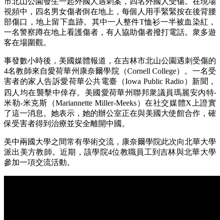
市北山公園發生一起外國人遇刺案，四名外國人受傷。在現場
視頻中，四名男女傷者倒在地上，每個人用手緊緊按在後背腰
部傷口，地上留下血跡。其中一人整件T恤衫一半被血染紅，
一名警察蹲在地上看護傷者，有人協助傷者撥打電話。衆多遊
客在場圍觀。
事發數小時後，美國媒體報道，在吉林市北山公園遇刺受傷的
4名教師來自愛荷華州康奈爾學院（Cornell College）。一名受
害者的家人告訴愛荷華公共電臺（Iowa Public Radio）新聞，
四人均在襲擊中倖存。美國愛荷華州聯邦衆議員瑪麗安內特‧
米勒-米克斯（Mariannette Miller-Meeks）在社交媒體X上證實
了這一消息。她表示，她的辦公室正在與美國大使館合作，確
保受害者得到治療並安全離開中國。
美中兩國大學之間常有學術交流，康奈爾學院此次向北華大學
派出美方教師。近期，該學院4位教職員工到吉林與北華大學
參加一項交流活動。