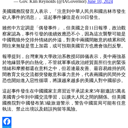
— Gov. Kim Reynolds (@IAGovernor)
June 10, 2024
美國國務院發言人表示，「注意到中華人民共和國吉林市發生
砍人事件的消息」。這起事件據信是在10日發生。
雖然中方定調是「偶發事件」，但美國之音11日報導，政治觀
察家認為，事件引發的後續效應恐不小，因為這次襲擊可能是
中國戰狼外交排外情緒的外溢，對美中兩國間敵意的積累和民
間往來無疑是雪上加霜，或可預期美國官方也應會強烈反擊。
報導提到，台灣東海大學政治系教授邱師儀表示，美中兩強基
於地緣競爭的白熱化，不管就軍事或政治經貿面所衍生的緊張
情緒和摩擦都還在意料之中，但若連最友善、最容易維持的民
間教育文化交流都突發敵意和暴力意外，代表兩國的民間外交
恐也開始進入惡性循環，將讓越來越多的美國人對中國卻步。
這起事件發生在中國國家主席習近平承諾未來5年願邀請5萬名
美國青少年到中國交流學習，以擴大人民之間的關係。但美國
國務院對中國發布第3級旅遊警示，警告中國當局可能有任意
執法、禁止出境以及錯誤拘留等風險。