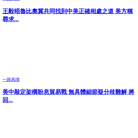
王毅晤魯比奧冀共同找到中美正確相處之道 美方稱
尋求...
一路风情
美中敲定架構盼息貿易戰 無具體細節疑分歧難解 將
回...