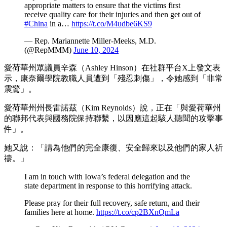
appropriate matters to ensure that the victims first
receive quality care for their injuries and then get out of
#China
in a…
https://t.co/M4udbe6KS9
— Rep. Mariannette Miller-Meeks, M.D.
(@RepMMM)
June 10, 2024
愛荷華州眾議員辛森（Ashley Hinson）在社群平台X上發文表
示，康奈爾學院教職人員遭到「殘忍刺傷」，令她感到「非常
震驚」。
愛荷華州州長雷諾茲（Kim Reynolds）說，正在「與愛荷華州
的聯邦代表與國務院保持聯繫，以因應這起駭人聽聞的攻擊事
件」。
她又說：「請為他們的完全康復、安全歸來以及他們的家人祈
禱。」
I am in touch with Iowa’s federal delegation and the
state department in response to this horrifying attack.
Please pray for their full recovery, safe return, and their
families here at home.
https://t.co/cp2BXnQmLa