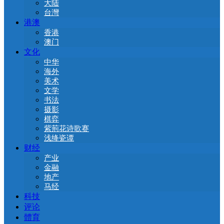
大陆
台灣
港澳
香港
澳门
文化
中华
海外
美术
文学
书法
摄影
棋弈
紫荊花诗歌赛
浅绛瓷谭
财经
产业
金融
地产
马经
科技
评论
體育