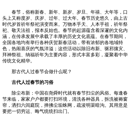
春节，俗称新春、新年、新岁、岁旦、年禧、大年等，口
头上又称度岁、庆岁、过年、过大年。春节历史悠久，由上古
时代岁首祈年祭祀演变而来。万物本乎天、人本乎祖，祈年祭
祀、敬天法祖，报本反始也。春节的起源蕴含着深邃的文化内
涵，在传承发展中承载了丰厚的历史文化底蕴。在春节期间，
全国各地均有举行各种庆贺新春活动，带有浓郁的各地域特
色，热闹喜庆的气氛洋溢；这些活动以除旧布新、驱邪攘灾、
拜神祭祖、纳福祈年为主要内容，形式丰富多彩，凝聚着中华
传统文化精华。
那古代人过春节会做什么呢？
古代人过春节的习俗
除尘布新：中国在尧舜时代就有春节扫尘的风俗。每逢春
节来临，家家户户都要打扫环境，清洗各种器具，拆洗被褥窗
帘，洒扫六闾庭院，掸拂尘垢蛛网，疏浚明渠暗沟。其用意是
要把一切穷运、晦气统统扫出门。