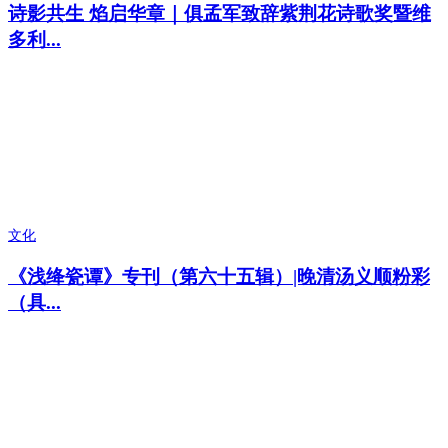
诗影共生 焰启华章｜俱孟军致辞紫荆花诗歌奖暨维
多利...
文化
《浅绛瓷谭》专刊（第六十五辑）|晚清汤义顺粉彩
（具...