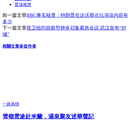
置顶推荐
前一篇文章
BBC事实核查：特朗普在达沃斯论坛演说内容有
多少
下一篇文章
世卫组织就新型肺炎召集紧急会议 武汉宣布“封
城”
相關文章
多從作者
一路风情
雪嶺雲途赴米蘭，湯泉聚友述華聲記