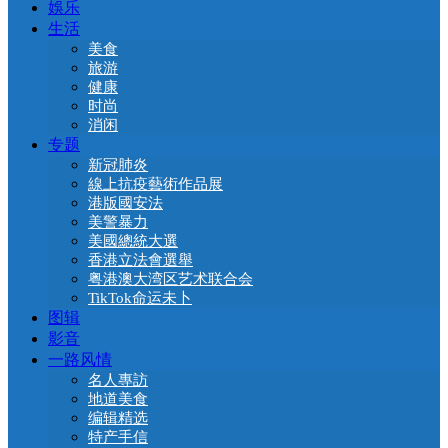
娛乐
生活
美食
旅游
健康
时尚
消闲
专题
新冠肺炎
線上抗疫藝術作品展
港版國安法
美警暴力
美國總統大選
香港立法會選舉
粤港澳大湾区艺术联合会
TikTok命运未卜
图辑
影音
一路风情
名人專訪
地道美食
编辑精选
特产手信