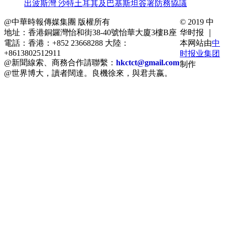
出波斯灣 沙特土耳其及巴基斯坦簽署防務協議
@中華時報傳媒集團 版權所有
© 2019 中
地址：香港銅鑼灣怡和街38-40號怡華大廈3樓B座
华时报 ｜
電話：香港：+852 23668288 大陸：
本网站由
中
+8613802512911
时报业集团
@新聞線索、商務合作請聯繫：
hkctct@gmail.com
制作
@世界博大，讀者闊達。良機徐來，與君共嬴。