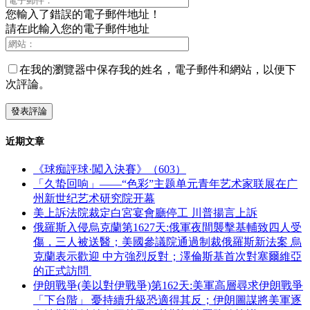
您輸入了錯誤的電子郵件地址！
請在此輸入您的電子郵件地址
在我的瀏覽器中保存我的姓名，電子郵件和網站，以便下
次評論。
近期文章
《球痴評球·闖入決賽》（603）
「久蛰回响」——“色彩”主题单元青年艺术家联展在广
州新世纪艺术研究院开幕
美上訴法院裁定白宮宴會廳停工 川普揚言上訴
俄羅斯入侵烏克蘭第1627天:俄軍夜間襲擊基輔致四人受
傷，三人被送醫；美國參議院通過制裁俄羅斯新法案 烏
克蘭表示歡迎 中方強烈反對；澤倫斯基首次對塞爾維亞
的正式訪問
伊朗戰爭(美以對伊戰爭)第162天:美軍高層尋求伊朗戰爭
「下台階」 憂持續升級恐適得其反；伊朗圖謀將美軍逐