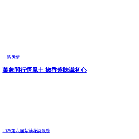
一路风情
萬象閒行悟風土 椒香趣味識初心
2025第六届紫荊花詩歌獎