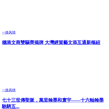
一路风情
穗港文商雙驅齊揭牌 大灣經貿藝文添互通新樞紐
一路风情
七十三世傳聖脈，萬里翰墨和寰宇——十六軸翰墨
馳騁五...