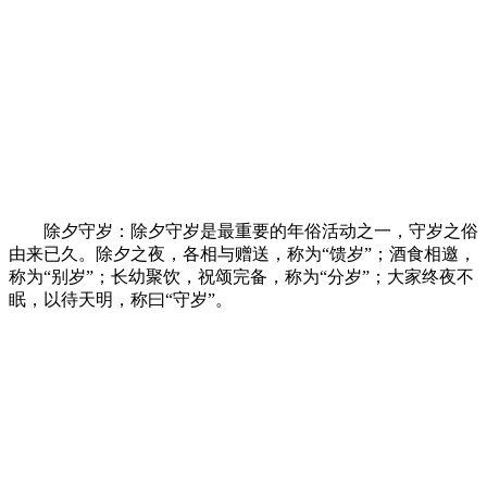
除夕守岁：除夕守岁是最重要的年俗活动之一，守岁之俗
由来已久。除夕之夜，各相与赠送，称为“馈岁”；酒食相邀，
称为“别岁”；长幼聚饮，祝颂完备，称为“分岁”；大家终夜不
眠，以待天明，称曰“守岁”。