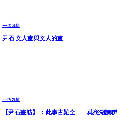
一路风情
尹石|文人畫與文人的畫
一路风情
【尹石畫舫】 ：此事古難全——莫愁湖讀聨