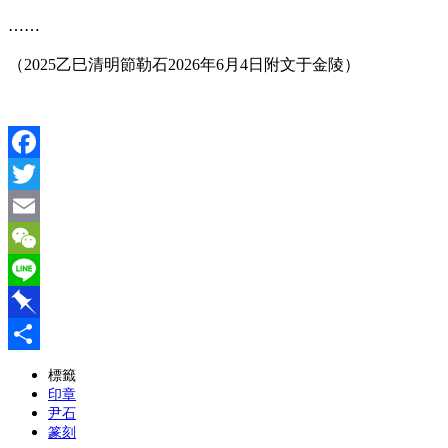
⋯⋯
（2025乙巳清明節勒石2026年6月4日附文于金陵）
Facebook
Twitter
Email
WeChat
Line
Pinboard
分
標籤
印章
享
尹石
篆刻