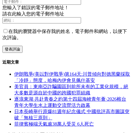
您輸入了錯誤的電子郵件地址！
請在此輸入您的電子郵件地址
在我的瀏覽器中保存我的姓名，電子郵件和網站，以便下
次評論。
近期文章
伊朗戰爭(美以對伊戰爭)第164天:川普傾向對德黑蘭採取
「冷靜」態度，哈梅內伊會見佩什基安
美官員：東南亞詐騙園區到前所未有的工業化規模，絕
大多數是源自於中國的跨國犯罪組織
逐浪東湖 共赴青春之約第十四屆海峽青年薈·2026榕台
青年大學生水上運動交流營活力啟幕
日本長崎舉行原爆81週年紀念儀式 中國批評高市圖謀突
破「無核三原則」
菲律賓極端天氣逾38萬人受災 6人死亡