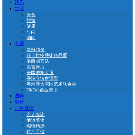
娛乐
生活
美食
旅游
健康
时尚
消闲
专题
新冠肺炎
線上抗疫藝術作品展
港版國安法
美警暴力
美國總統大選
香港立法會選舉
粤港澳大湾区艺术联合会
TikTok命运未卜
图辑
影音
一路风情
名人專訪
地道美食
编辑精选
特产手信