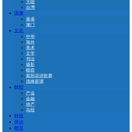
大陆
台灣
港澳
香港
澳门
文化
中华
海外
美术
文学
书法
摄影
棋弈
紫荊花诗歌赛
浅绛瓷谭
财经
产业
金融
地产
马经
科技
评论
體育