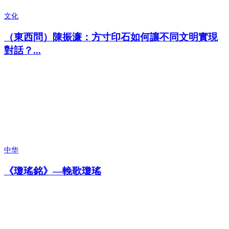
文化
（東西問）陳振濂：方寸印石如何讓不同文明實現
對話？...
中华
《瓊瑤銘》—輓歌瓊瑤