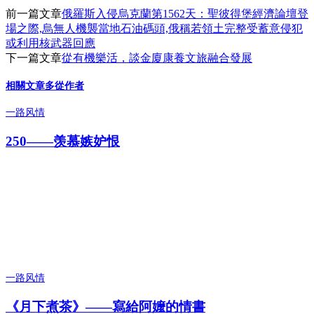
前一篇文章
俄羅斯入侵烏克蘭第1562天：聖彼得堡經濟論壇登
場之際,烏無人機襲當地石油碼頭,俄稱若領土完整受蓄意侵犯
或利用核武器回應
下一篇文章
從有機樂活，談金廈康養文旅融合發展
相關文章
多從作者
一路风情
250——羡慕嫉妒恨
一路风情
《月下煮茶》——寫給阿嬤的情書