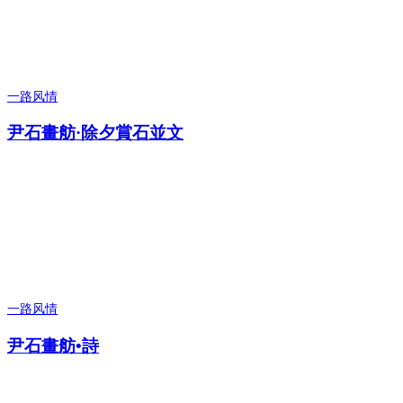
一路风情
尹石畫舫·除夕賞石並文
一路风情
尹石畫舫•詩