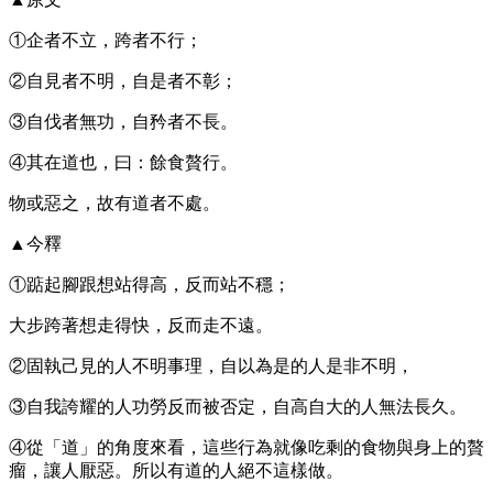
①企者不立，跨者不行；
②自見者不明，自是者不彰；
③自伐者無功，自矜者不長。
④其在道也，曰：餘食贅行。
物或惡之，故有道者不處。
▲今釋
①踮起腳跟想站得高，反而站不穩；
大步跨著想走得快，反而走不遠。
②固執己見的人不明事理，自以為是的人是非不明，
③自我誇耀的人功勞反而被否定，自高自大的人無法長久。
④從「道」的角度來看，這些行為就像吃剩的食物與身上的贅
瘤，讓人厭惡。所以有道的人絕不這樣做。