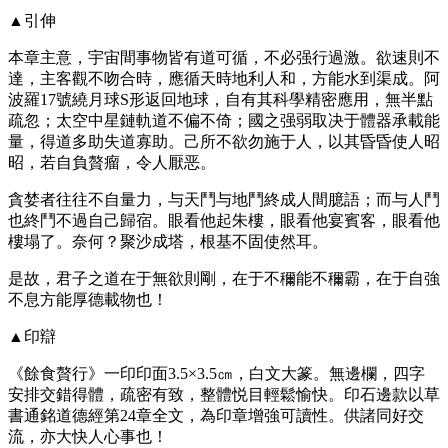
▲引伸
本章主意，宇宙間事物皆有道可循，不必强行過激。欲速則不
達，主客觀不吻合時，應循天時地利人和，方能水到渠成。阿
波羅17號繞月球S形返回地球，自有其科學精密應用，無半點
疏忽；太空中星鏈軌道不偏不倚；國之强弱取决于體器承載能
量，得道多助失道寡助。己所不欲勿施于人，以其昏昏使人昭
昭，若自負贅瘤，令人厭恶。
貪婪者往往不自量力，与天鬥与地鬥終成人間臆語；而与人鬥
也終鬥不過自己歸宿。眼看他起朱樓，眼看他宴賓客，眼看他
樓塌了。奈何？聚沙成塔，根基不固使然耳。
是故，君子之道在于無欲則剛，在于不穪能不穪霸，在于自強
不息方能厚德載物也！
▲印辯
《餘食贅行》一印印面3.5×3.5㎝，白文大篆。無邊欄，四字
安排交錯得體，疏密有致，整體悦目輕鬆愉快。印石邊款以草
書通銘道德經第24章全文，為印章增強可讀性。供諸同好交
流，亦大快人心事也！