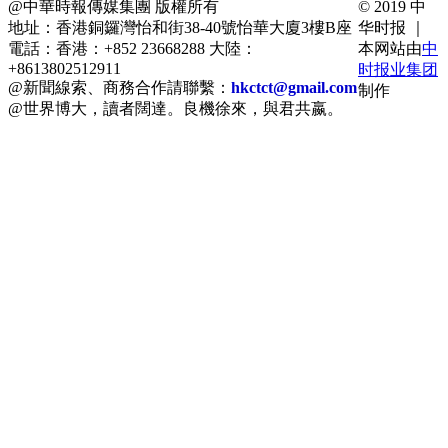
@中華時報傳媒集團 版權所有
© 2019 中
地址：香港銅鑼灣怡和街38-40號怡華大廈3樓B座
华时报 ｜
電話：香港：+852 23668288 大陸：
本网站由
中
+8613802512911
时报业集团
@新聞線索、商務合作請聯繫：
hkctct@gmail.com
制作
@世界博大，讀者闊達。良機徐來，與君共嬴。