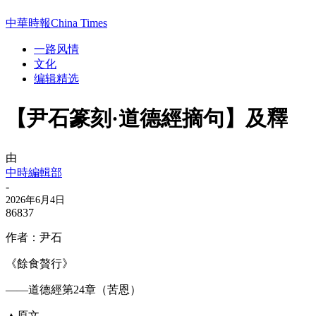
中華時報China Times
一路风情
文化
编辑精选
【尹石篆刻·道德經摘句】及釋
由
中時編輯部
-
2026年6月4日
86837
作者：尹石
《餘食贅行》
——道德經第24章（苦恩）
▲原文