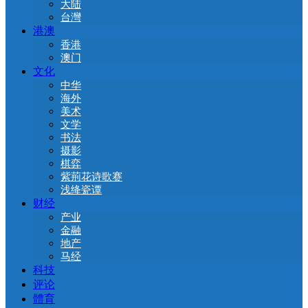
大陆
台灣
港澳
香港
澳门
文化
中华
海外
美术
文学
书法
摄影
棋弈
紫荊花诗歌赛
浅绛瓷谭
财经
产业
金融
地产
马经
科技
评论
體育