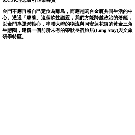
以CSR理念吸引企業募資
金門不應再將自己定位為離島，而應是閩台金廈共同生活的中
心。透過「康養」這個軟性議題，我們方能跨越政治的藩籬，
以金門為運營軸心，串聯大嶝的物流與同安蓮花鎮的黃金三角
生態圈，建構一個前所未有的帶狀長宿旅居(Long Stay)與文旅
研學特區。