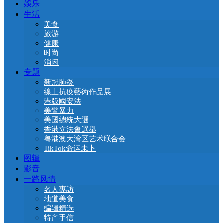
娛乐
生活
美食
旅游
健康
时尚
消闲
专题
新冠肺炎
線上抗疫藝術作品展
港版國安法
美警暴力
美國總統大選
香港立法會選舉
粤港澳大湾区艺术联合会
TikTok命运未卜
图辑
影音
一路风情
名人專訪
地道美食
编辑精选
特产手信