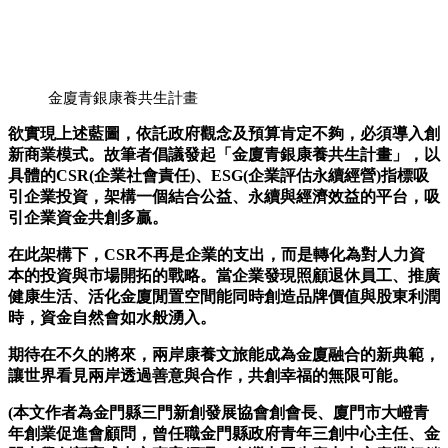
金廈青銀康養共生計畫
欲實現上述藍圖，依託政府觀念及預算肯定不夠，必須導入創
新商業模式。故筆者倡議發起「金廈青銀康養共生計畫」，以
具體的CSR(企業社會責任)、ESG(企業評估永續經營)指標吸
引企業投資，架構一個結合公益、永續與經濟效益的平台，吸
引企業資金共創多贏。
在此架構下，CSR不再是企業的支出，而是轉化為對人力資
本的投資與市場開拓的戰略。當企業發現照顧退休員工、推廣
健康生活、活化金廈閒置空間能同時創造品牌價值與股東利潤
時，資金自然會如水般湧入。
期待在不久的將來，兩岸康養文旅能成為金廈融合的新典範，
讓世界看見兩岸透過善意與合作，共創幸福的無限可能。
(本文作者為金門縣三門新創發展協會創會長、廈門市大嶝青
年創業促進會顧問，曾任職金門縣政府青年三創中心主任、金