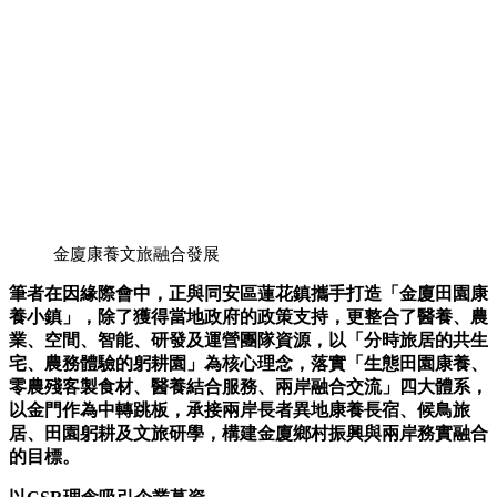
金廈康養文旅融合發展
筆者在因緣際會中，正與同安區蓮花鎮攜手打造「金廈田園康
養小鎮」，除了獲得當地政府的政策支持，更整合了醫養、農
業、空間、智能、研發及運營團隊資源，以「分時旅居的共生
宅、農務體驗的躬耕園」為核心理念，落實「生態田園康養、
零農殘客製食材、醫養結合服務、兩岸融合交流」四大體系，
以金門作為中轉跳板，承接兩岸長者異地康養長宿、候鳥旅
居、田園躬耕及文旅研學，構建金廈鄉村振興與兩岸務實融合
的目標。