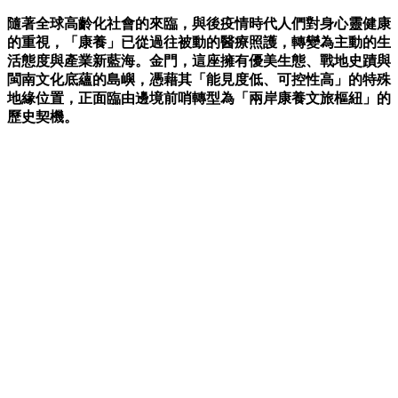
隨著全球高齡化社會的來臨，與後疫情時代人們對身心靈健康
的重視，「康養」已從過往被動的醫療照護，轉變為主動的生
活態度與產業新藍海。金門，這座擁有優美生態、戰地史蹟與
閩南文化底蘊的島嶼，憑藉其「能見度低、可控性高」的特殊
地緣位置，正面臨由邊境前哨轉型為「兩岸康養文旅樞紐」的
歷史契機。