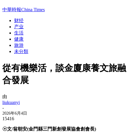
中華時報China Times
财经
产业
生活
健康
旅游
未分類
從有機樂活，談金廈康養文旅融
合發展
由
liukuanyi
-
2026年6月4日
15416
☉文/翁朝安(金門縣三門新創發展協會創會長)