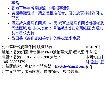
事務
香港下半年將舉辦逾100項盛事活動
美國參議院以一票之差批准任命川普的忠實律師為司法
部長
俄羅斯入侵烏克蘭第1628天:俄軍空襲烏克蘭首都基輔及
周邊區域 造成4人喪命；澤倫斯基首訪塞爾維亞 會晤武
契奇尋求支持
吕国英《善作更须善臻》的终极追求审思
@中華時報傳媒集團 版權所有
© 2019 中
地址：香港銅鑼灣怡和街38-40號怡華大廈3樓B座
华时报 ｜
電話：香港：+852 23668288 大陸：
本网站由
中
+8613802512911
时报业集团
@新聞線索、商務合作請聯繫：
hkctct@gmail.com
制作
@世界博大，讀者闊達。良機徐來，與君共嬴。