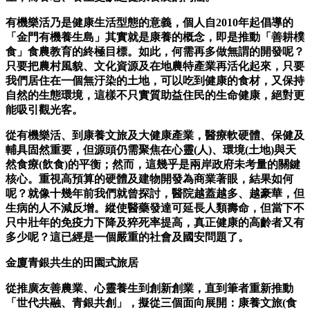
有機樂活乃是健康生活型態的意義，個人自2010年起倡導的
「金門有機養生島」其實就是康養的概念，即是推動「善耕樸
食」食農教育的終極目標。如此，何需再多做無謂的開發呢？
只要把農村風貌、文化資源及在地農特產業再活化起來，只要
我們居住在一個無汙染的土地，可以吃到健康的食材，又保持
自然的生態環境，這樣不只實質助益住民的生命健康，絕對更
能吸引觀光客。
從有機樂活、到康養文旅及大健康產業，醫療軟硬體、保健及
輔具固然重要，但源頭仍需聚焦在心靈(人)、環境(土地)與天
然食療(飲食)的平衡；然而，這幾乎是兩岸政府未考量的關鍵
核心。重視高預算的硬體及建物開發為商業著眼，結果如何
呢？就像十幾年前我們就曾探討，醫院越蓋越多、越豪華，但
生病的人不減反增。縱使醫藥發達可延長人類壽命，但當下不
只中壯年的免疫力下降及猝死率提高，真正健康的高齡者又有
多少呢？這已經是一個嚴重的社會及國安問題了。
金廈青銀共生的田園式旅居
從推廣友善農業、心靈養生到創新創業，直到筆者重新推動
「世代共融、青銀共創」，擬從三個面向展開：康養文旅(食