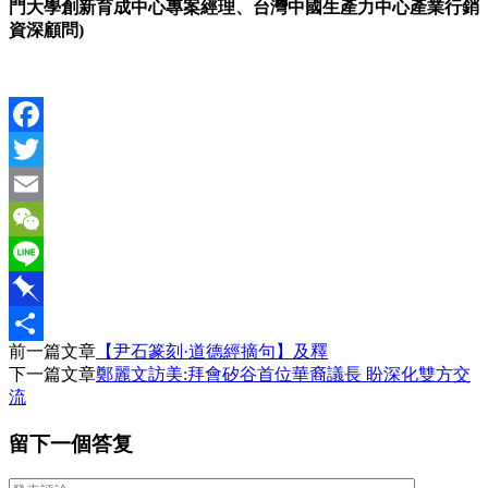
門大學創新育成中心專案經理、台灣中國生產力中心產業行銷
資深顧問)
Facebook
Twitter
Email
WeChat
Line
Pinboard
前一篇文章
【尹石篆刻·道德經摘句】及釋
分
下一篇文章
鄭麗文訪美:拜會矽谷首位華裔議長 盼深化雙方交
享
流
留下一個答复