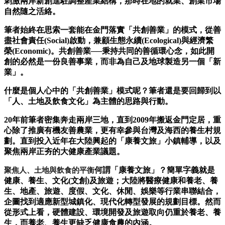
刺激兩岸新創進駐調整產業結構，那時在地的就業、創業市場
自然隨之活絡。
筆者始終在思索一套能在金門落實「共創善業」的模式，從善
盡社會責任(Social)啟動，兼顧生態永續(Ecological)與經濟繁
榮(Economic)。共創善業──秉持共同的善循環心念，如此開
創的必然是一份良善事業，而非為自己及地球製造另一個「新
業」。
什麼是個人心中的「共創善業」模式呢？筆者還是要回歸到以
「人、土地及飲食文化」為主體的思路與行動。
20年前筆者密集奔走兩岸三地，直到2009年搬返金門定居，重
心除了推廣有機友善農業，更有幸參與台灣及海西的養生村規
劃。直到投入近年在大陸興起的「康養文旅」小鎮輔導，以及
聚焦兩岸正夯的大健康產業議題。
何謂「康養文旅」？簡單字義就是
聚焦人、土地與飲食的平衡
健康、養生、文化(文創)及旅遊；大陸將醫療健康和養老、養
生、地產、旅遊、度假、文化、休閒、娛樂等行業串聯結合，
企圖找到適應新型城鎮化、現代化轉型發展的規劃目標。然而
從形式上看，硬體建設、環境開發及旅遊取向仍重於養老、養
生，而養老、養生更缺乏健康食農的內涵。