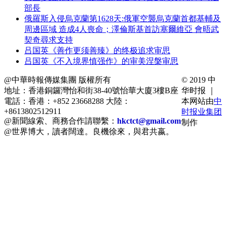
部長
俄羅斯入侵烏克蘭第1628天:俄軍空襲烏克蘭首都基輔及
周邊區域 造成4人喪命；澤倫斯基首訪塞爾維亞 會晤武
契奇尋求支持
吕国英《善作更须善臻》的终极追求审思
吕国英《不入境界慎强作》的审美涅槃审思
@中華時報傳媒集團 版權所有
© 2019 中
地址：香港銅鑼灣怡和街38-40號怡華大廈3樓B座
华时报 ｜
電話：香港：+852 23668288 大陸：
本网站由
中
+8613802512911
时报业集团
@新聞線索、商務合作請聯繫：
hkctct@gmail.com
制作
@世界博大，讀者闊達。良機徐來，與君共嬴。