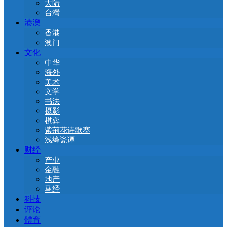
大陆
台灣
港澳
香港
澳门
文化
中华
海外
美术
文学
书法
摄影
棋弈
紫荊花诗歌赛
浅绛瓷谭
财经
产业
金融
地产
马经
科技
评论
體育