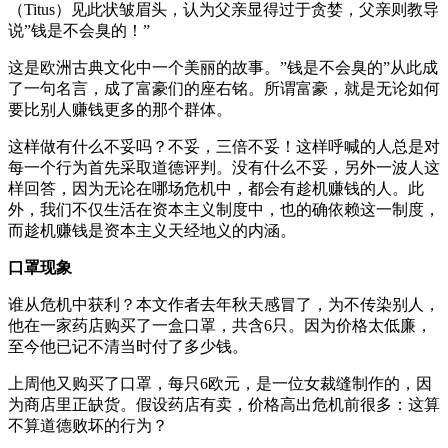
（Titus）见此状皱眉头，认为父亲显得过于贪婪，父亲则教导
说”钱是不会臭的！”
这是欧洲古典文化中一个美丽的故事。”钱是不会臭的”从此成
了一句名言，成了富豪们的座右铭。所谓富豪，就是无论如何
要比别人赚钱更多的那个群体。
这样做有什么不妥吗？不妥，三倍不妥！这样呼喊的人总是对
每一个行为首先采取道德评判。没有什么不妥，另外一波人这
样回答，因为无论在哪场危机中，都会有趁机赚钱的人。此
外，我们不仅生活在资本主义制度中，也的确依赖这一制度，
而趁机赚钱是资本主义天经地义的内涵。
口罩现象
谁从危机中获利？本文作者去年秋天感冒了，为不传染别人，
他在一家药店购买了一盒口罩，共含6只。因为价格太低廉，
至今他已记不清当时付了多少钱。
上周他又购买了口罩，每只6欧元，是一位女裁缝制作的，因
为商店里正缺货。假设药店有卖，价格高出危机前很多：这算
不算道德败坏的行为？