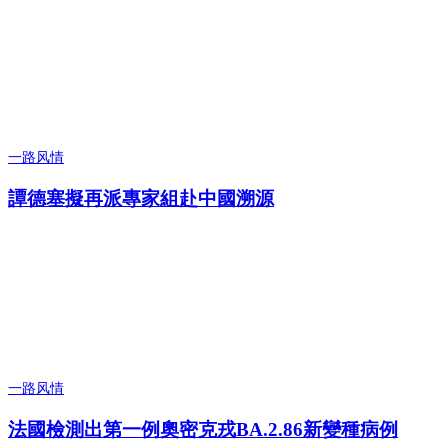
一路风情
譚德塞擬再派專家組赴中國溯源
一路风情
法國檢測出第一例奧密克戎BA.2.86新變種病例