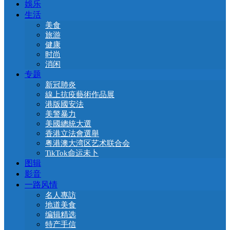
娛乐
生活
美食
旅游
健康
时尚
消闲
专题
新冠肺炎
線上抗疫藝術作品展
港版國安法
美警暴力
美國總統大選
香港立法會選舉
粤港澳大湾区艺术联合会
TikTok命运未卜
图辑
影音
一路风情
名人專訪
地道美食
编辑精选
特产手信