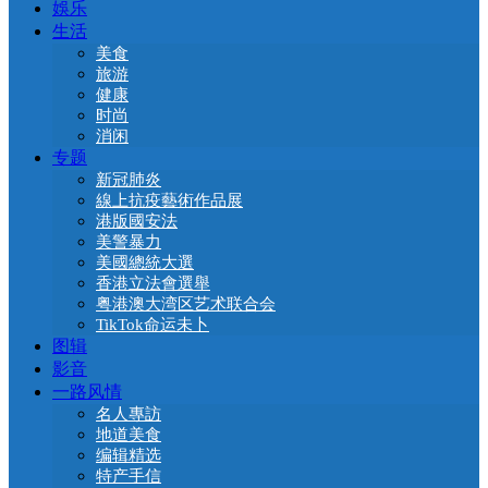
娛乐
生活
美食
旅游
健康
时尚
消闲
专题
新冠肺炎
線上抗疫藝術作品展
港版國安法
美警暴力
美國總統大選
香港立法會選舉
粤港澳大湾区艺术联合会
TikTok命运未卜
图辑
影音
一路风情
名人專訪
地道美食
编辑精选
特产手信