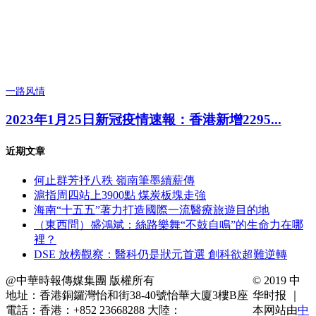
一路风情
2023年1月25日新冠疫情速報：香港新增2295...
近期文章
何止群芳抒八秩 嶺南筆墨續薪傳
滬指周四站上3900點 煤炭板塊走強
海南“十五五”著力打造國際一流醫療旅遊目的地
（東西問）盛鴻斌：絲路樂舞“不鼓自鳴”的生命力在哪
裡？
DSE 放榜觀察：醫科仍是狀元首選 創科欲超難逆轉
@中華時報傳媒集團 版權所有
© 2019 中
地址：香港銅鑼灣怡和街38-40號怡華大廈3樓B座
华时报 ｜
電話：香港：+852 23668288 大陸：
本网站由
中