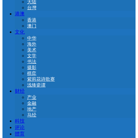
大陆
台灣
港澳
香港
澳门
文化
中华
海外
美术
文学
书法
摄影
棋弈
紫荊花诗歌赛
浅绛瓷谭
财经
产业
金融
地产
马经
科技
评论
體育