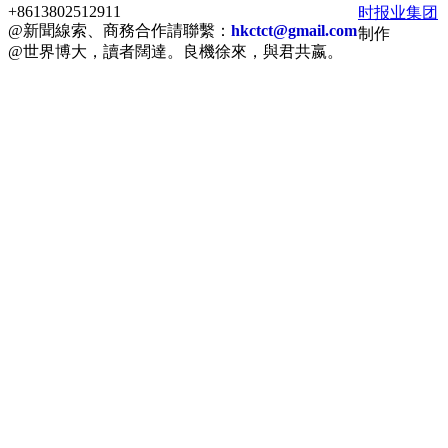
+8613802512911
时报业集团
@新聞線索、商務合作請聯繫：
hkctct@gmail.com
制作
@世界博大，讀者闊達。良機徐來，與君共嬴。