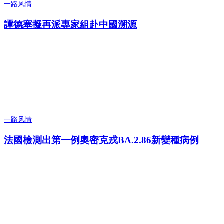
一路风情
譚德塞擬再派專家組赴中國溯源
一路风情
法國檢測出第一例奧密克戎BA.2.86新變種病例