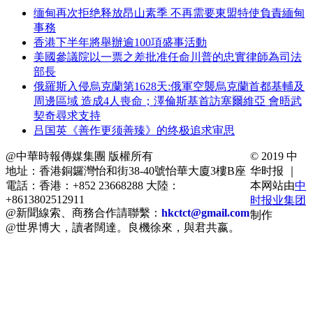
缅甸再次拒绝释放昂山素季 不再需要東盟特使負責緬甸
事務
香港下半年將舉辦逾100項盛事活動
美國參議院以一票之差批准任命川普的忠實律師為司法
部長
俄羅斯入侵烏克蘭第1628天:俄軍空襲烏克蘭首都基輔及
周邊區域 造成4人喪命；澤倫斯基首訪塞爾維亞 會晤武
契奇尋求支持
吕国英《善作更须善臻》的终极追求审思
@中華時報傳媒集團 版權所有
© 2019 中
地址：香港銅鑼灣怡和街38-40號怡華大廈3樓B座
华时报 ｜
電話：香港：+852 23668288 大陸：
本网站由
中
+8613802512911
时报业集团
@新聞線索、商務合作請聯繫：
hkctct@gmail.com
制作
@世界博大，讀者闊達。良機徐來，與君共嬴。