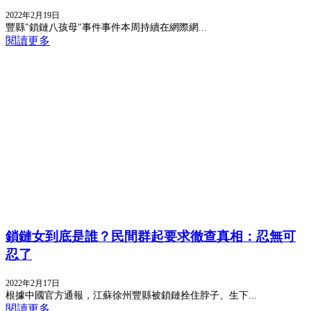
2022年2月19日
豐縣"鎖鏈八孩母"事件事件本周持續在網際網...
閱讀更多
鎖鏈女到底是誰？民間群起要求徹查真相：忍無可
忍了
2022年2月17日
根據中國官方通報，江蘇徐州豐縣被鎖鏈拴住脖子、生下...
閱讀更多