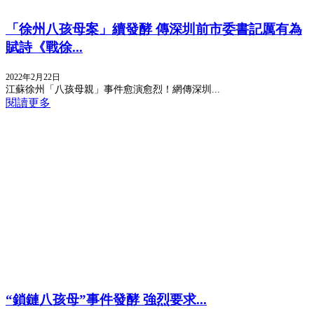
「徐州八孩母案」續發酵 傳深圳前市委書記厲有為
賦詩《戰徐...
2022年2月22日
江蘇徐州「八孩母親」事件愈演愈烈！網傳深圳...
閱讀更多
“鎖鏈八孩母”事件發酵 強烈要求...