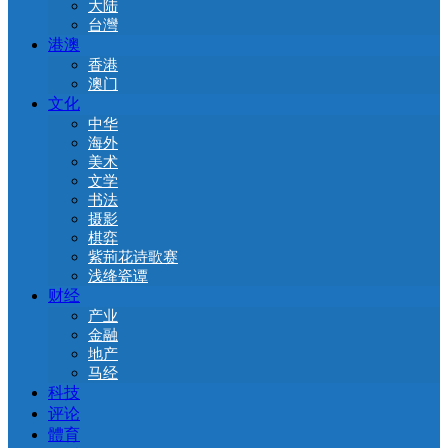
大陆
台灣
港澳
香港
澳门
文化
中华
海外
美术
文学
书法
摄影
棋弈
紫荊花诗歌赛
浅绛瓷谭
财经
产业
金融
地产
马经
科技
评论
體育