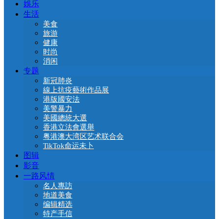
娛乐
生活
美食
旅游
健康
时尚
消闲
专题
新冠肺炎
線上抗疫藝術作品展
港版國安法
美警暴力
美國總統大選
香港立法會選舉
粤港澳大湾区艺术联合会
TikTok命运未卜
图辑
影音
一路风情
名人專訪
地道美食
编辑精选
特产手信