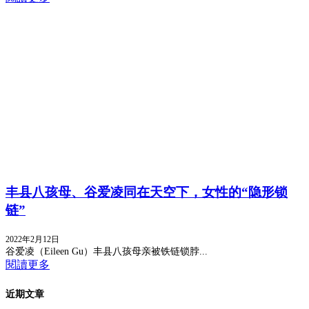
丰县八孩母、谷爱凌同在天空下，女性的“隐形锁
链”
2022年2月12日
谷爱凌（Eileen Gu）丰县八孩母亲被铁链锁脖...
閱讀更多
近期文章