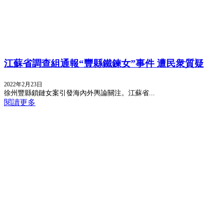
江蘇省調查組通報“豐縣鐵鍊女”事件 遭民衆質疑
2022年2月23日
徐州豐縣鎖鏈女案引發海內外輿論關注。江蘇省...
閱讀更多