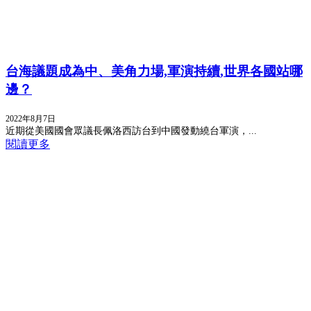
台海議題成為中、美角力場,軍演持續,世界各國站哪
邊？
2022年8月7日
近期從美國國會眾議長佩洛西訪台到中國發動繞台軍演，...
閱讀更多