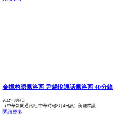
金振杓晤佩洛西 尹錫悅通話佩洛西 40分鐘
2022年8月4日
（中華新聞通訊社/中華時報8月4日訊）美國眾議...
閱讀更多