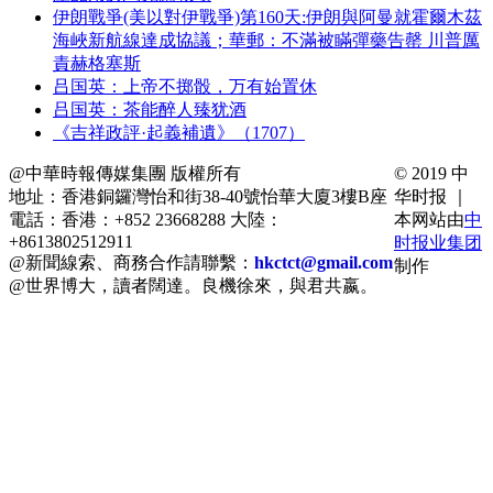
伊朗戰爭(美以對伊戰爭)第160天:伊朗與阿曼就霍爾木茲
海峽新航線達成協議；華郵：不滿被瞞彈藥告罄 川普厲
責赫格塞斯
吕国英：上帝不掷骰，万有始置休
吕国英：茶能醉人臻犹酒
《吉祥政評·起義補遺》（1707）
@中華時報傳媒集團 版權所有
© 2019 中
地址：香港銅鑼灣怡和街38-40號怡華大廈3樓B座
华时报 ｜
電話：香港：+852 23668288 大陸：
本网站由
中
+8613802512911
时报业集团
@新聞線索、商務合作請聯繫：
hkctct@gmail.com
制作
@世界博大，讀者闊達。良機徐來，與君共嬴。