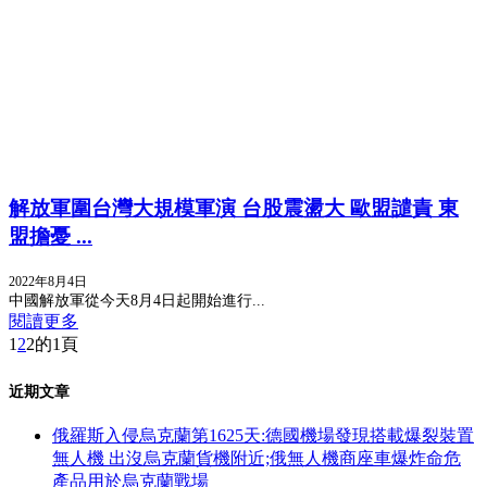
解放軍圍台灣大規模軍演 台股震盪大 歐盟譴責 東
盟擔憂 ...
2022年8月4日
中國解放軍從今天8月4日起開始進行...
閱讀更多
1
2
2的1頁
近期文章
俄羅斯入侵烏克蘭第1625天:德國機場發現搭載爆裂裝置
無人機 出沒烏克蘭貨機附近;俄無人機商座車爆炸命危
產品用於烏克蘭戰場