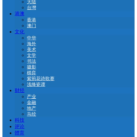
大陆
台灣
港澳
香港
澳门
文化
中华
海外
美术
文学
书法
摄影
棋弈
紫荊花诗歌赛
浅绛瓷谭
财经
产业
金融
地产
马经
科技
评论
體育