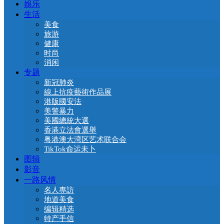
娛乐
生活
美食
旅游
健康
时尚
消闲
专题
新冠肺炎
線上抗疫藝術作品展
港版國安法
美警暴力
美國總統大選
香港立法會選舉
粤港澳大湾区艺术联合会
TikTok命运未卜
图辑
影音
一路风情
名人專訪
地道美食
编辑精选
特产手信