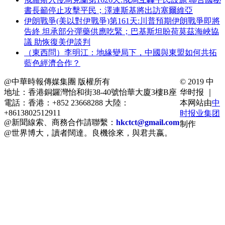
書長籲停止攻擊平民；澤連斯基將出訪塞爾維亞
伊朗戰爭(美以對伊戰爭)第161天:川普預期伊朗戰爭即將
告終 坦承部分彈藥供應吃緊；巴基斯坦盼荷莫茲海峽協
議 助恢復美伊談判
（東西問）李明江：地緣變局下，中國與東盟如何共拓
藍色經濟合作？
@中華時報傳媒集團 版權所有
© 2019 中
地址：香港銅鑼灣怡和街38-40號怡華大廈3樓B座
华时报 ｜
電話：香港：+852 23668288 大陸：
本网站由
中
+8613802512911
时报业集团
@新聞線索、商務合作請聯繫：
hkctct@gmail.com
制作
@世界博大，讀者闊達。良機徐來，與君共嬴。