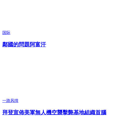
国际
鄰國的問題阿富汗
一路风情
拜登宣佈美軍無人機空襲擊斃基地組織首腦