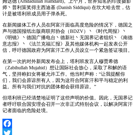
姆达德 (Amdadullah Hamdard)。上个月，世界知名的印度摄影
师丶普利策奖得主西迪基 (Danish Siddiqui) 在坎大哈去世，估
计是被塔利班成员用子弹杀死。
在新闻媒体工作人员在阿富汗面临高度危险的情况下，德国之
声与德国报纸出版商联邦协会（BDZV）丶《时代周报》丶
《明镜》丶德国广播电台丶德新社丶无国界记者组织丶《南德
意志报》丶《法兰克福汇报》及其他媒体机构一起发表公开
信，呼吁德国政府为阿富汗工作人员设立一个紧急签证项目。
在第一次的对外新闻发布会上，塔利班发言人穆贾希德
（Zabihullah Mujahid）想让国际社会放心，采取了和解的语
气，坚持称妇女将被允许工作。他当时声称：“让我提醒你
们，我们会原谅所有人，因为这符合阿富汗和平与稳定的利
益。所有与我们对抗的团体都会获得原谅。”
但塔利班已经清楚地证明了这些声明的价值。因此，无国界记
者呼吁联合国安理会召开一次非正式特别会议，以解决阿富汗
记者面临的危险处境。
Facebook