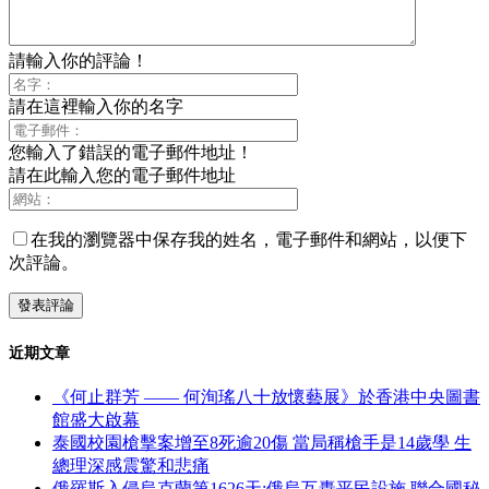
請輸入你的評論！
請在這裡輸入你的名字
您輸入了錯誤的電子郵件地址！
請在此輸入您的電子郵件地址
在我的瀏覽器中保存我的姓名，電子郵件和網站，以便下
次評論。
近期文章
《何止群芳 —— 何洵瑤八十放懷藝展》於香港中央圖書
館盛大啟幕
泰國校園槍擊案增至8死逾20傷 當局稱槍手是14歲學 生
總理深感震驚和悲痛
俄羅斯入侵烏克蘭第1626天:俄烏互轟平民設施 聯合國秘