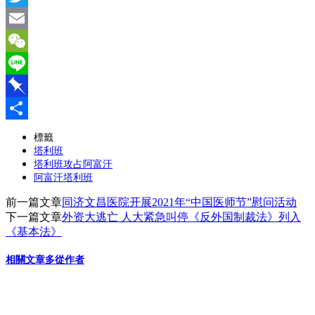
Twitter
Email
WeChat
Line
Pinboard
分
標籤
塔利班
享
塔利班攻占阿富汗
阿富汗塔利班
前一篇文章
同济文昌医院开展2021年“中国医师节”慰问活动
下一篇文章
外资大逃亡 人大紧急叫停《反外国制裁法》列入
《基本法》
相關文章
多從作者