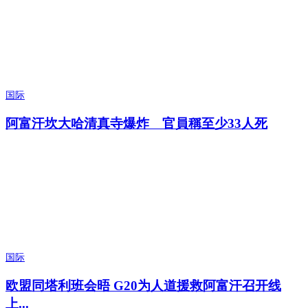
国际
阿富汗坎大哈清真寺爆炸 官員稱至少33人死
国际
欧盟同塔利班会晤 G20为人道援救阿富汗召开线
上...