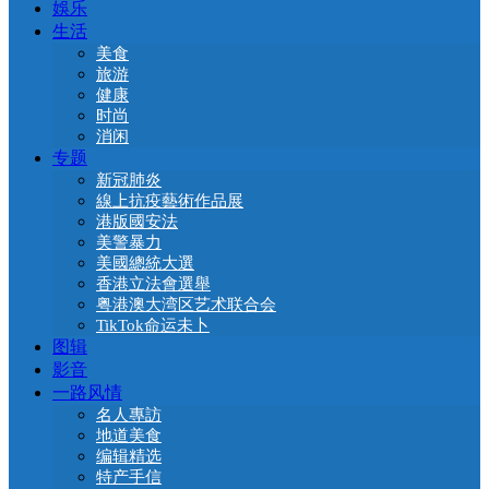
娛乐
生活
美食
旅游
健康
时尚
消闲
专题
新冠肺炎
線上抗疫藝術作品展
港版國安法
美警暴力
美國總統大選
香港立法會選舉
粤港澳大湾区艺术联合会
TikTok命运未卜
图辑
影音
一路风情
名人專訪
地道美食
编辑精选
特产手信