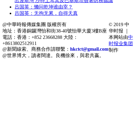
出波斯灣 沙特土耳其及巴基斯坦簽署防務協議
吕国英：懒问乾坤谁由宰？
吕国英：无拘无累，自得天真
@中華時報傳媒集團 版權所有
© 2019 中
地址：香港銅鑼灣怡和街38-40號怡華大廈3樓B座
华时报 ｜
電話：香港：+852 23668288 大陸：
本网站由
中
+8613802512911
时报业集团
@新聞線索、商務合作請聯繫：
hkctct@gmail.com
制作
@世界博大，讀者闊達。良機徐來，與君共嬴。