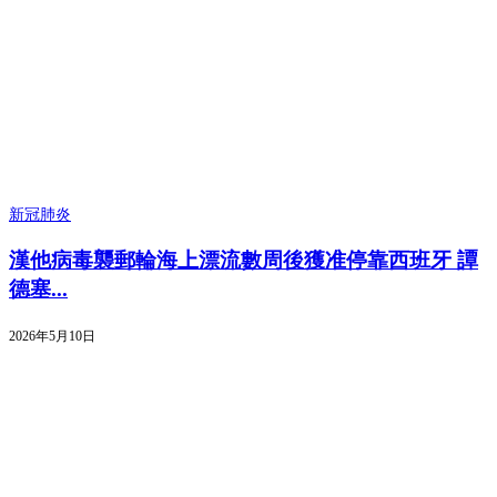
新冠肺炎
漢他病毒襲郵輪海上漂流數周後獲准停靠西班牙 譚
德塞...
2026年5月10日