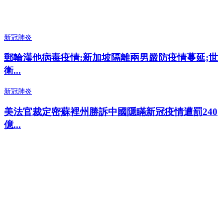
新冠肺炎
郵輪漢他病毒疫情:新加坡隔離兩男嚴防疫情蔓延;世
衛...
新冠肺炎
美法官裁定密蘇裡州勝訴中國隱瞞新冠疫情遭罰240
億...