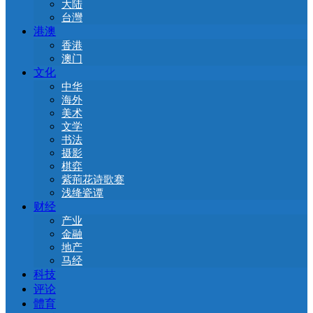
大陆
台灣
港澳
香港
澳门
文化
中华
海外
美术
文学
书法
摄影
棋弈
紫荊花诗歌赛
浅绛瓷谭
财经
产业
金融
地产
马经
科技
评论
體育