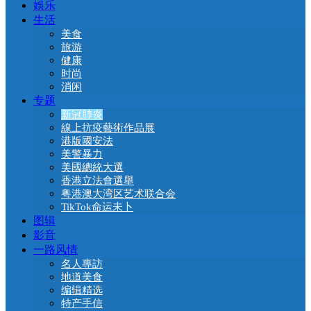
娛乐
生活
美食
旅游
健康
时尚
消闲
专题
新冠肺炎
線上抗疫藝術作品展
港版國安法
美警暴力
美國總統大選
香港立法會選舉
粤港澳大湾区艺术联合会
TikTok命运未卜
图辑
影音
一路风情
名人專訪
地道美食
编辑精选
特产手信