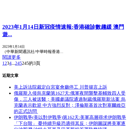
2023年1月14日新冠疫情速報:香港確診數趨緩 澳門
遊...
2023年1月14日
（中華新聞通訊社/中華時報香港...
閱讀更多
1
2
3
4
...
245
245的3頁
近期文章
美上訴法院裁定白宮宴會廳停工 川普揚言上訴
俄羅斯入侵烏克蘭第1627天:俄軍夜間襲擊基輔致四人受
傷，三人被送醫；美國參議院通過制裁俄羅斯新法案 烏
克蘭表示歡迎 中方強烈反對；澤倫斯基首次對塞爾維亞
的正式訪問
伊朗戰爭(美以對伊戰爭)第162天:美軍高層尋求伊朗戰爭
「下台階」 憂持續升級恐適得其反；伊朗圖謀將美軍逐