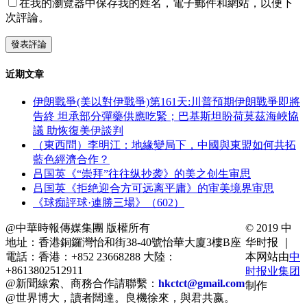
在我的瀏覽器中保存我的姓名，電子郵件和網站，以便下
次評論。
近期文章
伊朗戰爭(美以對伊戰爭)第161天:川普預期伊朗戰爭即將
告終 坦承部分彈藥供應吃緊；巴基斯坦盼荷莫茲海峽協
議 助恢復美伊談判
（東西問）李明江：地緣變局下，中國與東盟如何共拓
藍色經濟合作？
吕国英《“崇拜”往往纵抄袭》的美之创生审思
吕国英《拒绝迎合方可远离平庸》的审美境界审思
《球痴評球·連勝三場》（602）
@中華時報傳媒集團 版權所有
© 2019 中
地址：香港銅鑼灣怡和街38-40號怡華大廈3樓B座
华时报 ｜
電話：香港：+852 23668288 大陸：
本网站由
中
+8613802512911
时报业集团
@新聞線索、商務合作請聯繫：
hkctct@gmail.com
制作
@世界博大，讀者闊達。良機徐來，與君共嬴。