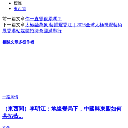
分
標籤
東西問
享
前一篇文章
你一直覺很累嗎？
下一篇文章
太極融萬象 藝韻耀香江｜2026全球太極視覺藝術
展香港站媒體招待會圓滿舉行
相關文章
多從作者
一路风情
（東西問）李明江：地緣變局下，中國與東盟如何
共拓藍...
文化