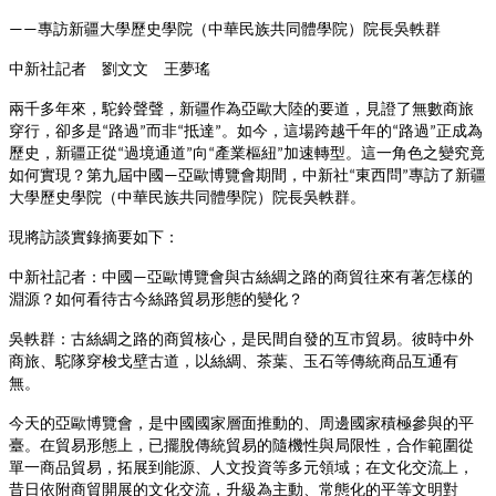
專訪新疆大學歷史學院（中華民族共同體學院）院長吳軼群
——
中新社記者 劉文文 王夢瑤
兩千多年來，駝鈴聲聲，新疆作為亞歐大陸的要道，見證了無數商旅
穿行，卻多是
路過
而非
抵達
。如今，這場跨越千年的
路過
正成為
“
”
“
”
“
”
歷史，新疆正從
過境通道
向
產業樞紐
加速轉型。這一角色之變究竟
“
”
“
”
如何實現？第九屆中國
亞歐博覽會期間，中新社
東西問
專訪了新疆
—
“
”
大學歷史學院（中華民族共同體學院）院長吳軼群。
現將訪談實錄摘要如下：
中新社記者：中國
亞歐博覽會與古絲綢之路的商貿往來有著怎樣的
—
淵源？如何看待古今絲路貿易形態的變化？
吳軼群：古絲綢之路的商貿核心，是民間自發的互市貿易。彼時中外
商旅、駝隊穿梭戈壁古道，以絲綢、茶葉、玉石等傳統商品互通有
無。
今天的亞歐博覽會，是中國國家層面推動的、周邊國家積極參與的平
臺。在貿易形態上，已擺脫傳統貿易的隨機性與局限性，合作範圍從
單一商品貿易，拓展到能源、人文投資等多元領域；在文化交流上，
昔日依附商貿開展的文化交流，升級為主動、常態化的平等文明對