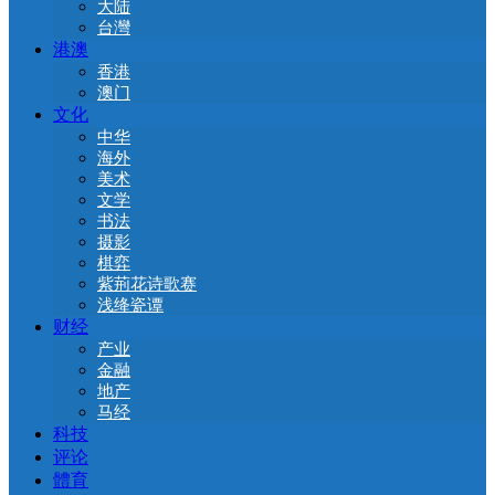
大陆
台灣
港澳
香港
澳门
文化
中华
海外
美术
文学
书法
摄影
棋弈
紫荊花诗歌赛
浅绛瓷谭
财经
产业
金融
地产
马经
科技
评论
體育