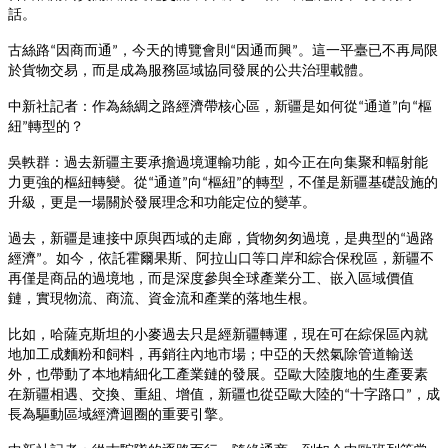
話。
古絲路
因商而通
，今天的博覽會則
因通而興
。這一平臺已不再局限
“
”
“
”
於貨物交易，而是成為服務區域協同發展的公共治理載體。
中新社記者：作為絲綢之路經濟帶核心區，新疆是如何從
通道
向
樞
“
”
“
紐
轉型的？
”
吳軼群：過去新疆主要承擔過境運輸功能，如今正在向集聚和輻射能
力更強的樞紐轉變。從
通道
向
樞紐
的轉型，不僅是新疆基礎設施的
“
”
“
”
升級，更是一場關於發展理念和功能定位的變革。
過去，新疆是連接中原與西域的走廊，貨物匆匆過境，是典型的
過路
“
經濟
。如今，依託霍爾果斯、阿拉山口等口岸和綜合保稅區，新疆不
”
再僅是商品的過境地，而是深度參與全球產業分工、嵌入區域價值
鏈，實現物流、商流、資金流和產業的落地生根。
比如，哈薩克斯坦的小麥過去只是經新疆轉運，現在可在綜保區內就
地加工成麵粉和飼料，再銷往內地市場；中亞的天然氣除管道輸送
外，也帶動了本地精細化工產業鏈的發展。亞歐大陸腹地的生產要素
在新疆相遇、交換、重組、增值，新疆也從亞歐大陸的
十字路口
，成
“
”
長為驅動區域經濟迴圈的重要引擎。