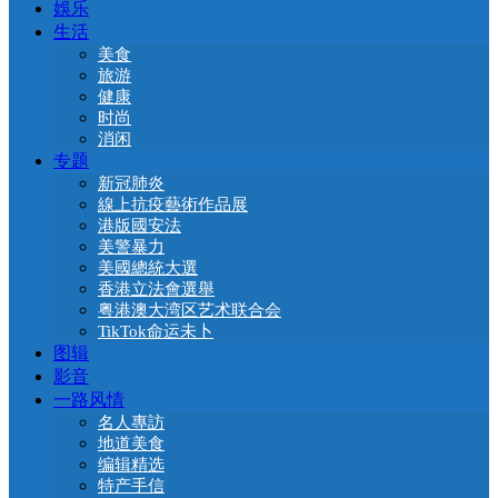
娛乐
生活
美食
旅游
健康
时尚
消闲
专题
新冠肺炎
線上抗疫藝術作品展
港版國安法
美警暴力
美國總統大選
香港立法會選舉
粤港澳大湾区艺术联合会
TikTok命运未卜
图辑
影音
一路风情
名人專訪
地道美食
编辑精选
特产手信