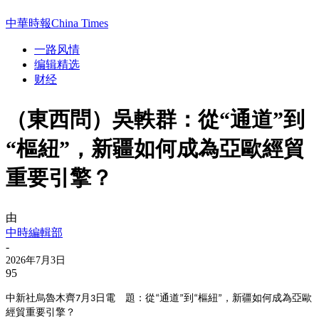
中華時報China Times
一路风情
编辑精选
财经
（東西問）吳軼群：從“通道”到
“樞紐”，新疆如何成為亞歐經貿
重要引擎？
由
中時編輯部
-
2026年7月3日
95
中新社烏魯木齊
月
日電 題：從
通道
到
樞紐
，新疆如何成為亞歐
7
3
“
”
“
”
經貿重要引擎？