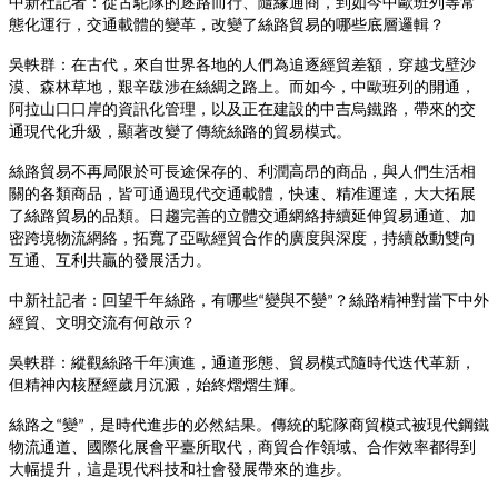
中新社記者：從古駝隊的逐路而行、隨緣通商，到如今中歐班列等常
態化運行，交通載體的變革，改變了絲路貿易的哪些底層邏輯？
吳軼群：在古代，來自世界各地的人們為追逐經貿差額，穿越戈壁沙
漠、森林草地，艱辛跋涉在絲綢之路上。而如今，中歐班列的開通，
阿拉山口口岸的資訊化管理，以及正在建設的中吉烏鐵路，帶來的交
通現代化升級，顯著改變了傳統絲路的貿易模式。
絲路貿易不再局限於可長途保存的、利潤高昂的商品，與人們生活相
關的各類商品，皆可通過現代交通載體，快速、精准運達，大大拓展
了絲路貿易的品類。日趨完善的立體交通網絡持續延伸貿易通道、加
密跨境物流網絡，拓寬了亞歐經貿合作的廣度與深度，持續啟動雙向
互通、互利共贏的發展活力。
中新社記者：回望千年絲路，有哪些
變與不變
？絲路精神對當下中外
“
”
經貿、文明交流有何啟示？
吳軼群：縱觀絲路千年演進，通道形態、貿易模式隨時代迭代革新，
但精神內核歷經歲月沉澱，始終熠熠生輝。
絲路之
變
，是時代進步的必然結果。傳統的駝隊商貿模式被現代鋼鐵
“
”
物流通道、國際化展會平臺所取代，商貿合作領域、合作效率都得到
大幅提升，這是現代科技和社會發展帶來的進步。