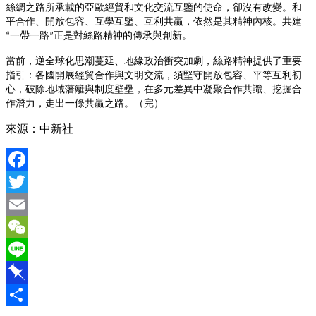
絲綢之路所承載的亞歐經貿和文化交流互鑒的使命，卻沒有改變。和
平合作、開放包容、互學互鑒、互利共贏，依然是其精神內核。共建
一帶一路
正是對絲路精神的傳承與創新。
“
”
當前，逆全球化思潮蔓延、地緣政治衝突加劇，絲路精神提供了重要
指引：各國開展經貿合作與文明交流，須堅守開放包容、平等互利初
心，破除地域藩籬與制度壁壘，在多元差異中凝聚合作共識、挖掘合
作潛力，走出一條共贏之路。（完）
來源：中新社
Facebook
Twitter
Email
WeChat
Line
Pinboard