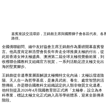
嘉賓座談交流環節，王錦彪主席與國際獅子會各區代表、各
路徑。
全國僑聯顧問、緬中友好協會主席王錦彪作為重磅開幕嘉賓發
言。他高度肯定林浩營會長長年奔走全球推廣太極的付出，從
此前香港女神太極盛典、澳洲第二屆全球太極視覺藝術展，到
收穫聯合國教科文組織官方祝賀，一系列活動足證太極文化出
海的堅實腳步。
王錦彪從非遺專業層面解讀太極獨特文化內涵：太極以儒道陰
陽、天人合一為哲學基底，是兼具武術、養生、處世智慧的活
態傳統，亦是聯合國教科文組織認定的人類非物質文化遺產。
他特別提及2026年4月我國教育部正式將「太極拳」設立為本
科專業，標誌太極文化正式納入高等學術體系，迎來全新傳承
階段。