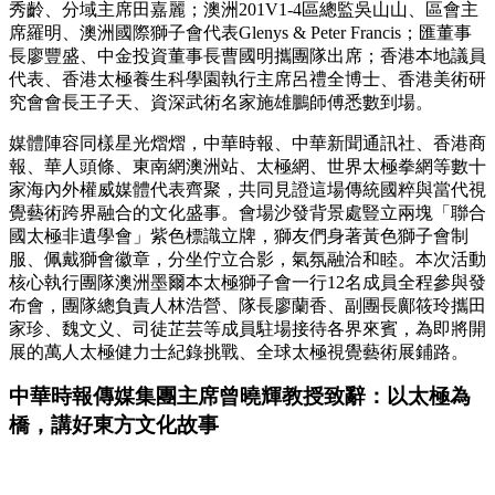
秀齡、分域主席田嘉麗；澳洲201V1-4區總監吳山山、區會主
席羅明、澳洲國際獅子會代表Glenys & Peter Francis；匯董事
長廖豐盛、中金投資董事長曹國明攜團隊出席；香港本地議員
代表、香港太極養生科學園執行主席呂禮全博士、香港美術研
究會會長王子天、資深武術名家施雄鵬師傅悉數到場。
媒體陣容同樣星光熠熠，中華時報、中華新聞通訊社、香港商
報、華人頭條、東南網澳洲站、太極網、世界太極拳網等數十
家海內外權威媒體代表齊聚，共同見證這場傳統國粹與當代視
覺藝術跨界融合的文化盛事。會場沙發背景處豎立兩塊「聯合
國太極非遺學會」紫色標識立牌，獅友們身著黃色獅子會制
服、佩戴獅會徽章，分坐佇立合影，氣氛融洽和睦。本次活動
核心執行團隊澳洲墨爾本太極獅子會一行12名成員全程參與發
布會，團隊總負責人林浩營、隊長廖蘭香、副團長鄺筱玲攜田
家珍、魏文义、司徒芷芸等成員駐場接待各界來賓，為即將開
展的萬人太極健力士紀錄挑戰、全球太極視覺藝術展鋪路。
中華時報傳媒集團主席曾曉輝教授致辭：以太極為
橋，講好東方文化故事