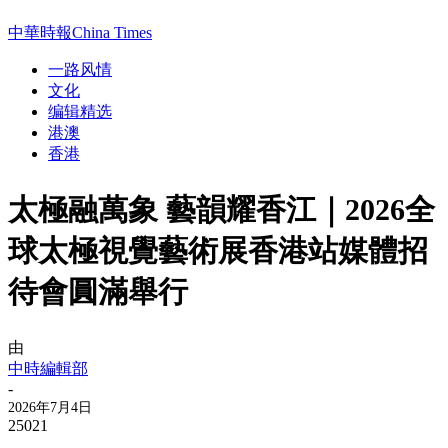
中華時報China Times
一路风情
文化
编辑精选
港澳
香港
太極融萬象 藝韻耀香江｜2026全
球太極視覺藝術展香港站媒體招
待會圓滿舉行
由
中時編輯部
-
2026年7月4日
25021