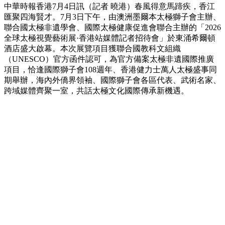
中華時報香港7月4日訊（記者 曉港）春風得意馬蹄疾，香江
匯聚四海賢才。7月3日下午，由澳洲墨爾本太極獅子會主辦、
聯合國太極非遺學會、國際太極健康促進會聯合主辦的「2026
全球太極視覺藝術展·香港站媒體記者招待會」於東涌希爾頓
酒店盛大啟幕。本次展覽項目獲聯合國教科文組織
（UNESCO）官方函件認可，為官方備案太極非遺國際推廣
項目，恰逢國際獅子會108週年、香港健力士萬人太極盛事同
期舉辦，海內外僑界領袖、國際獅子會各區代表、武術名家、
跨域媒體齊聚一室，共話太極文化國際傳承新機遇。