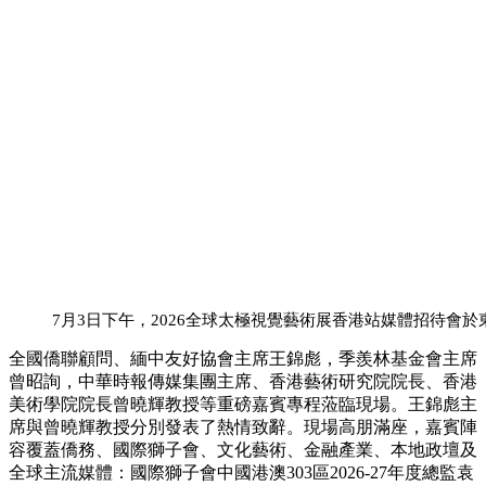
7月3日下午，2026全球太極視覺藝術展香港站媒體招待會
全國僑聯顧問、緬中友好協會主席王錦彪，季羨林基金會主席
曾昭詢，中華時報傳媒集團主席、香港藝術研究院院長、香港
美術學院院長曾曉輝教授等重磅嘉賓專程蒞臨現場。王錦彪主
席與曾曉輝教授分別發表了熱情致辭。現場高朋滿座，嘉賓陣
容覆蓋僑務、國際獅子會、文化藝術、金融產業、本地政壇及
全球主流媒體：國際獅子會中國港澳303區2026-27年度總監袁