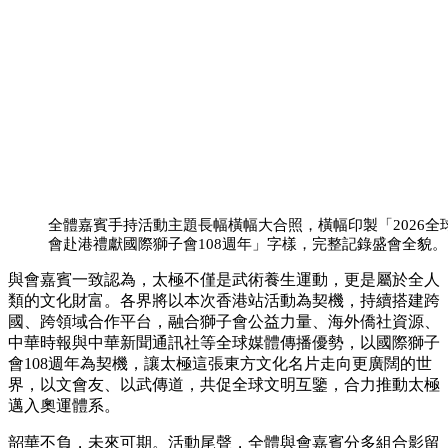
全體嘉賓手持活動主題長幅橫幅大合照，橫幅印製「2026全
會赴港禮獻國際獅子會108週年」字樣，完整記錄盛會全貌。
與會嘉賓一致認為，太極不僅是武術養生運動，更是屬於全人
類的文化財富。各界將以本次香港站活動為契機，持續搭建跨
國、跨領域合作平台，融合獅子會公益力量、海外僑社資源、
中華時報與中華新聞通訊社等全球媒體傳播優勢，以國際獅子
會108週年為契機，讓太極這張東方文化名片走向更廣闊的世
界，以文會友、以武傳道，共促全球文明互鑒，合力推動太極
邁入奧運體系。
韶華不負，未來可期。活動尾聲，全體與會嘉賓分多組合影留