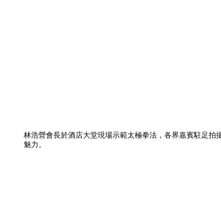
林浩營會長於酒店大堂現場示範太極拳法，各界嘉賓駐足拍
魅力。