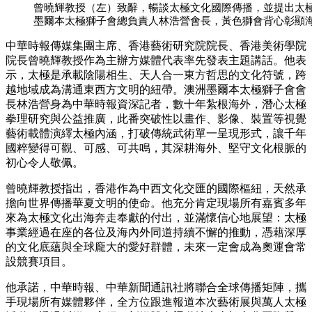
曾曉輝教授（左）致辭，暢談太極文化國際傳播，並提出太
墨爾本太極獅子會總負責人林浩營會長，黃色獅會背心彰顯
中華時報傳媒集團主席、香港藝術研究院院長、香港美術學院
院長曾曉輝教授作為主辦方媒體代表率先發表主題講話。他表
示，太極是承載陰陽相生、天人合一東方哲思的文化符號，跨
越地域成為溝通東西方文明的紐帶。澳洲墨爾本太極獅子會會
長林浩營身為中華時報資深記者，數十年紮根海外，潛心太極
拳理研究與公益推廣，此番突破性以畫作、影像、裝置等視覺
藝術載體演繹太極內涵，打破傳統武術單一呈現形式，讓千年
國粹變得可觀、可感、可共鳴，其深耕海外、堅守文化根脈的
初心令人敬佩。
曾曉輝教授指出，香港作為中西文化交匯的國際樞紐，天然承
擔向世界傳播華夏文明的使命。他充分肯定現場所有嘉賓多年
來為太極文化出海奔走奉獻的付出，並滿懷信心地展望：太極
事業經過在座的各位及海內外同道持續不懈的推動，憑藉深厚
的文化底蘊與全球龐大的愛好群體，未來一定會成為奧運會常
設競賽項目。
他承諾，中華時報、中華新聞通訊社將聯合全球傳播矩陣，攜
手現場所有媒體夥伴，全方位跟進報道本次藝術展與萬人太極