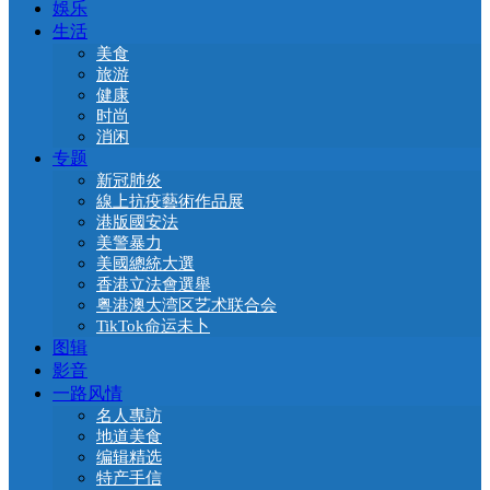
娛乐
生活
美食
旅游
健康
时尚
消闲
专题
新冠肺炎
線上抗疫藝術作品展
港版國安法
美警暴力
美國總統大選
香港立法會選舉
粤港澳大湾区艺术联合会
TikTok命运未卜
图辑
影音
一路风情
名人專訪
地道美食
编辑精选
特产手信