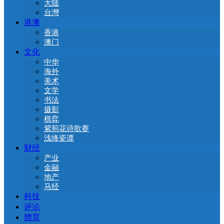
大陆
台灣
港澳
香港
澳门
文化
中华
海外
美术
文学
书法
摄影
棋弈
紫荊花诗歌赛
浅绛瓷谭
财经
产业
金融
地产
马经
科技
评论
體育