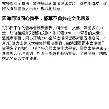
亦登場演示拳法，將傳統武術氣韻淋漓展現，讓在場獅友、媒
體人直觀體會太極養生與武術底蘊。
四海同道同心攜手，韶華不負共赴文化遠景
7月3日下午的發布會匯聚僑界、獅子會、文藝、媒體多方力
量，明確後續系列活動規劃：依托獲UNESCO背書的太極非
遺推廣項目，同步落地2026全球太極視覺藝術展香港巡展、7
月7日健力士萬人太極集體展演挑戰，由澳洲墨爾本太極獅子
會團隊全程執行，聯合聯合國太極非遺學會、國際太極健康促
進會整合全球資源，打造一場兼具藝術審美、全民健身、國際
交流的綜合文化盛事。