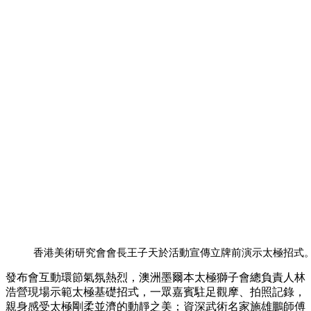
香港美術研究會會長王子天於活動宣傳立牌前演示太極招式
發布會互動環節氣氛熱烈，澳洲墨爾本太極獅子會總負責人林
浩營現場示範太極基礎招式，一眾嘉賓駐足觀摩、拍照記錄，
親身感受太極剛柔並濟的動靜之美；資深武術名家施雄鵬師傅