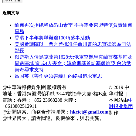
近期文章
缅甸再次拒绝释放昂山素季 不再需要東盟特使負責緬甸
事務
香港下半年將舉辦逾100項盛事活動
美國參議院以一票之差批准任命川普的忠實律師為司法
部長
俄羅斯入侵烏克蘭第1628天:俄軍空襲烏克蘭首都基輔及
周邊區域 造成4人喪命；澤倫斯基首訪塞爾維亞 會晤武
契奇尋求支持
吕国英《善作更须善臻》的终极追求审思
@中華時報傳媒集團 版權所有
© 2019 中
地址：香港銅鑼灣怡和街38-40號怡華大廈3樓B座
华时报 ｜
電話：香港：+852 23668288 大陸：
本网站由
中
+8613802512911
时报业集团
@新聞線索、商務合作請聯繫：
hkctct@gmail.com
制作
@世界博大，讀者闊達。良機徐來，與君共嬴。