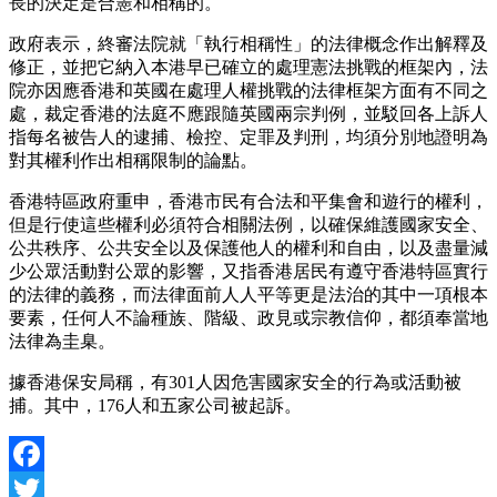
長的決定是合憲和相稱的。
政府表示，終審法院就「執行相稱性」的法律概念作出解釋及
修正，並把它納入本港早已確立的處理憲法挑戰的框架內，法
院亦因應香港和英國在處理人權挑戰的法律框架方面有不同之
處，裁定香港的法庭不應跟隨英國兩宗判例，並駁回各上訴人
指每名被告人的逮捕、檢控、定罪及判刑，均須分別地證明為
對其權利作出相稱限制的論點。
香港特區政府重申，香港市民有合法和平集會和遊行的權利，
但是行使這些權利必須符合相關法例，以確保維護國家安全、
公共秩序、公共安全以及保護他人的權利和自由，以及盡量減
少公眾活動對公眾的影響，又指香港居民有遵守香港特區實行
的法律的義務，而法律面前人人平等更是法治的其中一項根本
要素，任何人不論種族、階級、政見或宗教信仰，都須奉當地
法律為圭臬。
據香港保安局稱，有301人因危害國家安全的行為或活動被
捕。其中，176人和五家公司被起訴。
Facebook