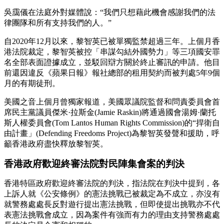
吳靄儀在法庭外對媒體說：“我們只想藉此機會感謝我們的法
律團隊和所有支持我們的人。”
自2020年12月以來，黎智英已被單獨監禁超過三年。上個月香
港法院裁定，黎智英被控「串謀勾結外國勢力」等三項國安罪
名全部表面證據成立，並駁回辯方關於終止審訊的申請。他目
前還因違反《蘋果日報》報社總部的租用契約而被判處5年9個
月的有期徒刑。
美國之音上個月曾獨家報道，美國眾議院監督和問責委員會首
席民主黨議員傑米·拉斯金(Jamie Raskin)將通過國會湯姆·蘭托
斯人權委員會(Tom Lantos Human Rights Commission)的“捍衛自
由計畫」(Defending Freedoms Project)為黎智英發聲和援助，呼
籲香港政府盡快釋放黎智英。
香港政府歡迎終審法院對民陣集會案的判決
香港特區政府歡迎終審法院的判決，指法院在判決中提到，各
上訴人就《公安條例》的憲法挑戰已被裁定為不成立，亦沒有
就警務處處長反對遊行提出憲法挑戰，但即使提出挑戰亦不代
表憲法挑戰會成立，因為案件有強而有力的理由支持警務處處