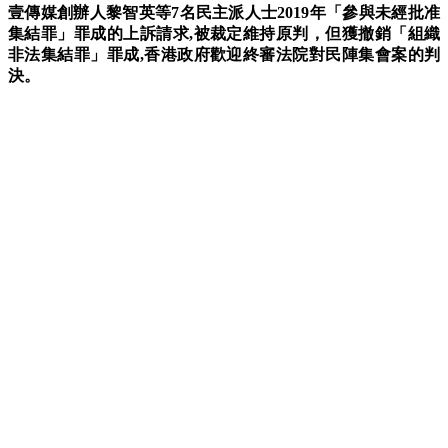
壹傳媒創辦人黎智英等7名民主派人士2019年「參與未經批准
集結罪」罪成的上訴請求,被裁定維持原判，但獲撤銷「組織
非法集結罪」罪成,香港政府歡迎終審法院對民陣集會案的判
決。