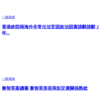
一路风情
香港終院兩海外非常任法官因政治因素請辭請辭 2
年...
一路风情
黎智英案續審 黎智英形容與彭定康關係熟稔