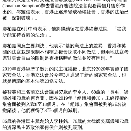
(Jonathan Sumption)辭去香港終審法院法官職務兩個月後所作
出的。岑耀信表示，香港正逐漸變成極權社會，香港的法治已
被「深刻破壞」。
廖柏嘉在6月中時表示，他將繼續留在香港終審法院，「盡我
所能支持香港的法治」。
廖柏嘉同意主要判決，他表示“基於憲法上的差異，香港和英
國的法庭裁定限制不相稱之後會採取不同做法，但兩地法庭考
慮對集會自由的限制是否相稱時的做法並沒有區別。”
2019年香港經歷了數月的民主抗議後，北京於2020年實施了國
家安全法，香港立法會於今年3月通過了新的國家安全法，也
就是所謂的基本法第23條立法。
黎智英和三名前立法會議員67歲的李卓人、68歲的「長毛」梁
國雄和70歲的何秀蘭，因在2019年「組織和參加」未經授權的
集會而被判入獄8至18個月。在「組織」集會而被判的罪名被
撤銷後，他們獲得了3至6個月的減刑。
86歲的香港民主黨創始人李柱銘、76歲的大律師吳靄儀和72歲
的資深民主派政治家何俊仁則被判緩刑。