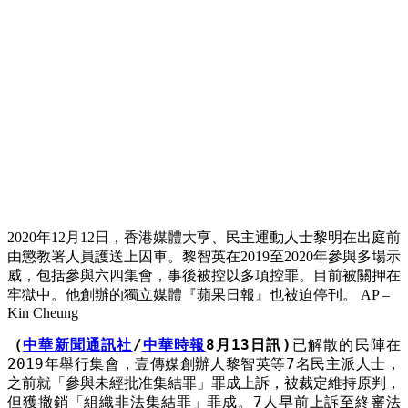
2020年12月12日，香港媒體大亨、民主運動人士黎明在出庭前
由懲教署人員護送上囚車。黎智英在2019至2020年參與多場示
威，包括參與六四集會，事後被控以多項控罪。目前被關押在
牢獄中。他創辦的獨立媒體『蘋果日報』也被迫停刊。 AP –
Kin Cheung
（
中華新聞通訊社
/
中華時報
8月13日訊)
已解散的民陣在
2019年舉行集會，壹傳媒創辦人黎智英等7名民主派人士，
之前就「參與未經批准集結罪」罪成上訴，被裁定維持原判，
但獲撤銷「組織非法集結罪」罪成。7人早前上訴至終審法