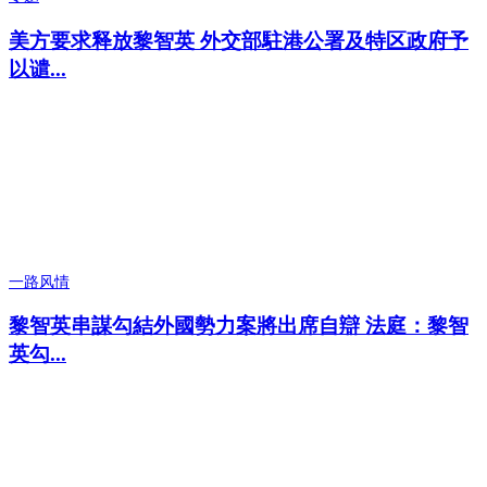
美方要求释放黎智英 外交部駐港公署及特区政府予
以谴...
一路风情
黎智英串謀勾結外國勢力案將出席自辯 法庭：黎智
英勾...