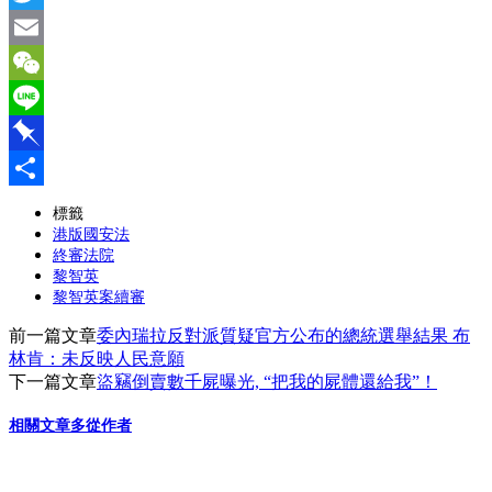
Twitter
Email
WeChat
Line
Pinboard
分
標籤
港版國安法
享
終審法院
黎智英
黎智英案續審
前一篇文章
委內瑞拉反對派質疑官方公布的總統選舉結果 布
林肯：未反映人民意願
下一篇文章
盜竊倒賣數千屍曝光, “把我的屍體還給我”！
相關文章
多從作者