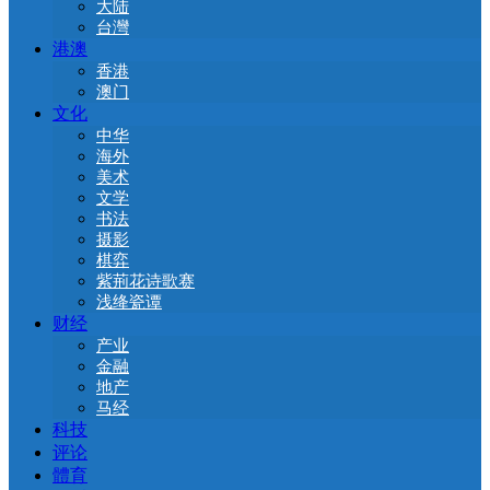
大陆
台灣
港澳
香港
澳门
文化
中华
海外
美术
文学
书法
摄影
棋弈
紫荊花诗歌赛
浅绛瓷谭
财经
产业
金融
地产
马经
科技
评论
體育