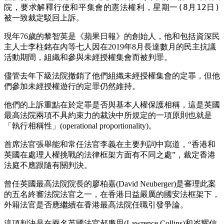
院，要求解釋行使和平集會的憲法權利，星期一(8月12日)
被一致裁定駁回上訴。
現年76歲的黎智英是《蘋果日報》的創始人，他和包括資深民
主人士李柱銘在內等七人因在2019年8月長達數月的民主抗議
活動期間，組織和參與未經授權集會而被判罪。
儘管去年下級法院撤銷了他們組織未經授權集會的定罪，但他
們參加未經授權遊行的定罪仍然維持。
他們的上訴重點在於定罪是否與基本人權保護相稱，這是英國
最高法院兩項不具約束力的裁決中所規定的一項原則也就是
「執行相稱性」(operational proportionality)。
首席法官張舉能和常任法官李義在主要判詞中寫道，“香港和
英國在處理人權挑戰的法律框架方面有不同之處”，裁定香港
法庭不應跟隨有關判決。
曾任英國最高法院院長的廖柏嘉(David Neuberger)是審理此案
的五名終審法院法官之一，在香港日益嚴厲的國安法框架下，
外籍法官是否應繼續在香港最高法院任職引發爭論。
這項判決是在兩名英國法官郝廉思(Lawrence Collins)和岑耀信