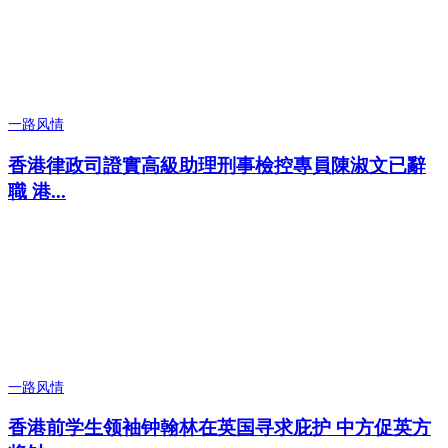
一路风情
香港律政司證實高級助理刑事檢控專員陳淑文已辭
職 港...
一路风情
香港前学生领袖钟翰林在英国寻求庇护 中方促英方