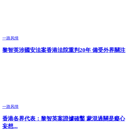
一路风情
黎智英涉國安法案香港法院重判20年 備受外界關注
一路风情
香港各界代表：黎智英案證據確鑿 蒙混過關是癡心
妄想...