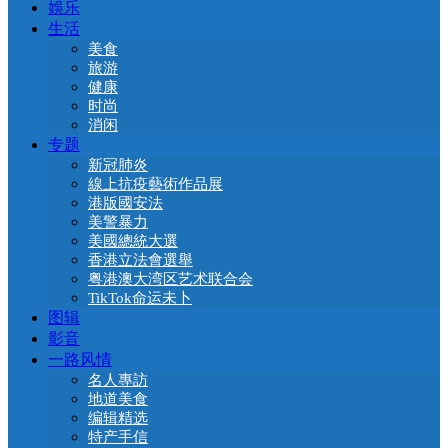
娛乐
生活
美食
旅游
健康
时尚
消闲
专题
新冠肺炎
線上抗疫藝術作品展
港版國安法
美警暴力
美國總統大選
香港立法會選舉
粤港澳大湾区艺术联合会
TikTok命运未卜
图辑
影音
一路风情
名人專訪
地道美食
编辑精选
特产手信