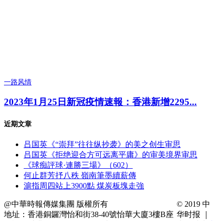
一路风情
2023年1月25日新冠疫情速報：香港新增2295...
近期文章
吕国英《“崇拜”往往纵抄袭》的美之创生审思
吕国英《拒绝迎合方可远离平庸》的审美境界审思
《球痴評球·連勝三場》（602）
何止群芳抒八秩 嶺南筆墨續薪傳
滬指周四站上3900點 煤炭板塊走強
@中華時報傳媒集團 版權所有
© 2019 中
地址：香港銅鑼灣怡和街38-40號怡華大廈3樓B座
华时报 ｜