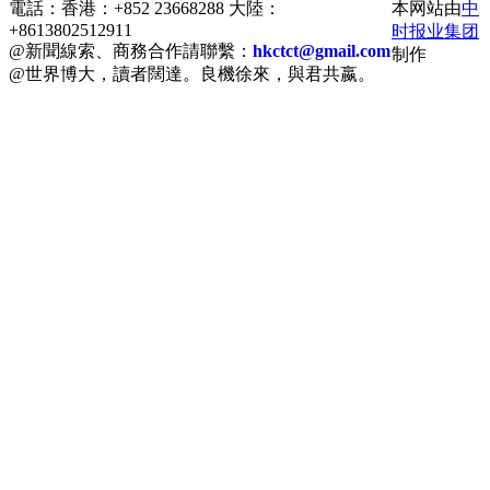
電話：香港：+852 23668288 大陸：
本网站由
中
+8613802512911
时报业集团
@新聞線索、商務合作請聯繫：
hkctct@gmail.com
制作
@世界博大，讀者闊達。良機徐來，與君共嬴。