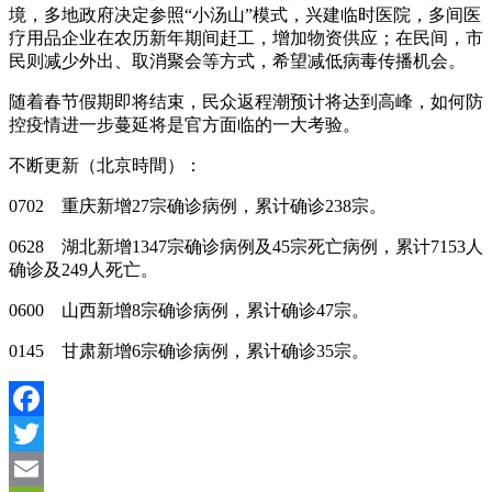
境，多地政府决定参照“小汤山”模式，兴建临时医院，多间医
疗用品企业在农历新年期间赶工，增加物资供应；在民间，市
民则减少外出、取消聚会等方式，希望减低病毒传播机会。
随着春节假期即将结束，民众返程潮预计将达到高峰，如何防
控疫情进一步蔓延将是官方面临的一大考验。
不断更新（北京時間）：
0702
重庆新增
27
宗确诊病例，累计确诊
238
宗。
0628
湖北新增
1347
宗确诊病例及
45
宗死亡病例，累计
7153
人
确诊及
249
人死亡。
0600
山西新增
8
宗确诊病例，累计确诊
47
宗。
0145
甘肃新增
6
宗确诊病例，累计确诊
35
宗。
Facebook
Twitter