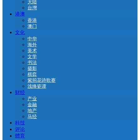
大陆
台灣
港澳
香港
澳门
文化
中华
海外
美术
文学
书法
摄影
棋弈
紫荊花诗歌赛
浅绛瓷谭
财经
产业
金融
地产
马经
科技
评论
體育