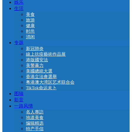
娛乐
生活
美食
旅游
健康
时尚
消闲
专题
新冠肺炎
線上抗疫藝術作品展
港版國安法
美警暴力
美國總統大選
香港立法會選舉
粤港澳大湾区艺术联合会
TikTok命运未卜
图辑
影音
一路风情
名人專訪
地道美食
编辑精选
特产手信