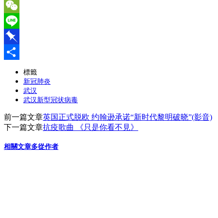
Email
WeChat
Line
Pinboard
分
標籤
新冠肺炎
享
武汉
武汉新型冠状病毒
前一篇文章
英国正式脱欧 约翰逊承诺“新时代黎明破晓”(影音)
下一篇文章
抗疫歌曲 《只是你看不見》
相關文章
多從作者