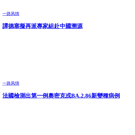
一路风情
譚德塞擬再派專家組赴中國溯源
一路风情
法國檢測出第一例奧密克戎BA.2.86新變種病例