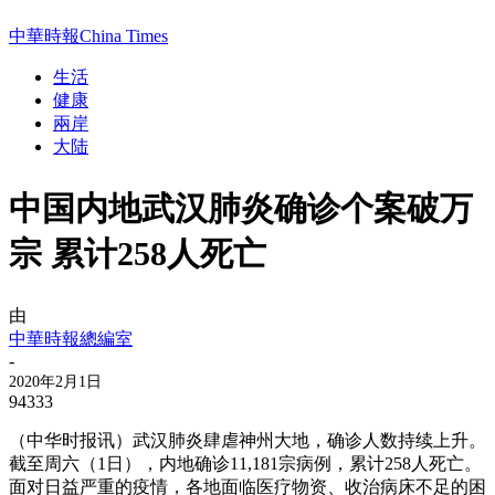
中華時報China Times
生活
健康
兩岸
大陆
中国内地武汉肺炎确诊个案破万
宗 累计258人死亡
由
中華時報總編室
-
2020年2月1日
94333
（中华时报讯）武汉肺炎肆虐神州大地，确诊人数持续上升。
截至周六（
1
日），内地确诊
11,181
宗病例，累计
258
人死亡。
面对日益严重的疫情，各地面临医疗物资、收治病床不足的困