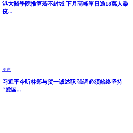
港大醫學院推算若不封城 下月高峰單日逾18萬人染
疫...
兩岸
习近平今听林郑与贺一诚述职 强调必须始终坚持
“爱国...