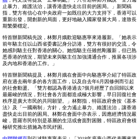
止暴力、維護法治，讓香港盡快走出目前的困局。」新聞稿
指，雙方有信心在中央政府一如既往的大力支持下，香港可以
重新出發，開創新的局面，更好地融入國家發展大局，達致長
期繁榮穩定。
特首辦新聞稿先說，林鄭月娥歡迎駱惠寧來港履新。「她表示
前年駱主任以山西省委書記身分訪港，雙方有很好的交流，令
她感到駱主任對香港的關心。她指駱主任雖然剛履新，但已熟
悉香港的情況，期望未來與駱主任加強溝通合作，推展各項涉
及內地和香港的工作。」
特首辦新聞稿提及，林鄭月娥在會面中向駱惠寧介紹了特區政
府在過去兩年多的各方面工作，以及自去年6月因修例而引起
的社會動盪。「雙方都認為香港過去7個月經歷了自回歸以來
最嚴峻的情況，對社會各方面都造成極大影響，早日回復社會
秩序是廣大市民的共同願望。」林鄭指，特區政府會按《基本
法》及「一國兩制」方針，全力遏止暴力、維護法治，讓香港
盡快走出目前的困局。林鄭在會面中亦表示，因應經濟情況嚴
峻，普羅市民特別是基層的生活或會面對困難，特區政府會積
極研究推出措施為市民紓困。
中聯辦網頁
則引述駱惠寧表示：「2018年底率山西代表團來港