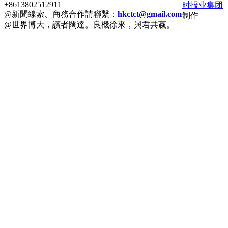
+8613802512911
时报业集团
@新聞線索、商務合作請聯繫：
hkctct@gmail.com
制作
@世界博大，讀者闊達。良機徐來，與君共嬴。