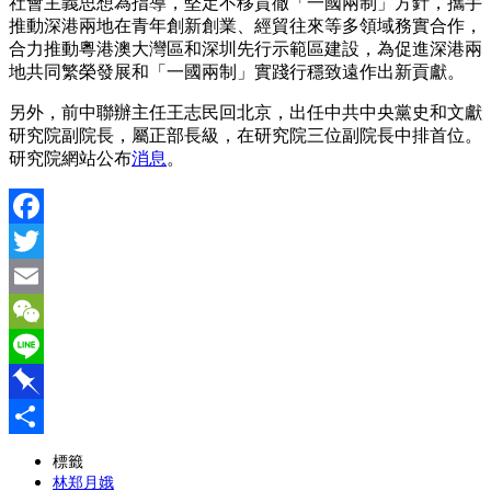
社會主義思想為指導，堅定不移貫徹「一國兩制」方針，攜手
推動深港兩地在青年創新創業、經貿往來等多領域務實合作，
合力推動粵港澳大灣區和深圳先行示範區建設，為促進深港兩
地共同繁榮發展和「一國兩制」實踐行穩致遠作出新貢獻。
另外，前中聯辦主任王志民回北京，出任中共中央黨史和文獻
研究院副院長，屬正部長級，在研究院三位副院長中排首位。
研究院網站公布
消息
。
Facebook
Twitter
Email
WeChat
Line
Pinboard
分
標籤
林郑月娥
享