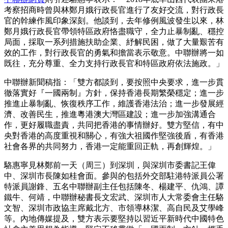
考察招商時曾與林鄭月娥行政長官進行了友好交流，對行政長
官的幹練作風印象深刻。他談到，去年修例風波發生以來，林
鄭月娥行政長官帶領特區政府恪盡職守，全力止暴制亂、穩控
局面，採取一系列措施扶助企業、紓解民困，做了大量艱苦有
效的工作，對行政長官的勇氣和擔當表示敬意。中聯辦將一如
既往，充分尊重、全力支持行政長官和特區政府依法施政。」
中聯辦新聞稿指：「雙方都談到，要按照中央要求，進一步貫
徹落實好『一國兩制』方針，保持香港長期繁榮穩定；進一步
推進止暴制亂、恢復秩序工作，維護香港法治；進一步發展經
濟、改善民生，推進粵港澳大灣區建設；進一步加強溝通合
作，更好履職盡責，共同把香港的事情辦好。雙方堅信，有中
央對香港的高度重視和關心，有強大祖國作堅強後盾，有香港
社會各界的共同努力，香港一定能重回正軌，再創輝煌。」
駱惠寧見林鄭前一天（周三）到深圳，與深圳市委書記王偉
中、深圳市長陳如桂會面。參與的包括外交部駐港特派員公署
特派員謝鋒、五名中聯辦副主任包括陳冬、楊建平、仇鴻、譚
鐵牛、何靖，中聯辦秘書長文宏武、深圳市人大常委會主任駱
文智、深圳市政協主席戴北方、市領導林潔、高自民及艾學峰
等。內地傳媒提及，雙方表示要堅持以習近平新時代中國特色