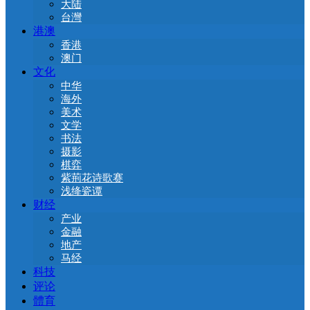
大陆
台灣
港澳
香港
澳门
文化
中华
海外
美术
文学
书法
摄影
棋弈
紫荊花诗歌赛
浅绛瓷谭
财经
产业
金融
地产
马经
科技
评论
體育