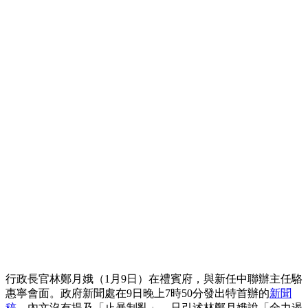
行政長官林鄭月娥（1月9日）在禮賓府，與新任中聯辦主任駱
惠寧會面。政府新聞處在9日晚上7時50分發出特首辦的
新聞
稿
，內文沒有提及「止暴制亂」，只引述林鄭月娥說「全力遏