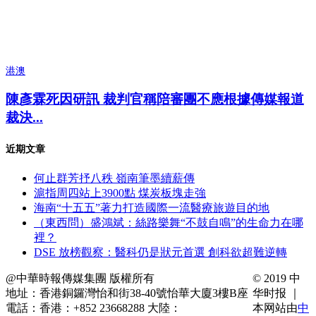
港澳
陳彥霖死因研訊 裁判官稱陪審團不應根據傳媒報道
裁決...
近期文章
何止群芳抒八秩 嶺南筆墨續薪傳
滬指周四站上3900點 煤炭板塊走強
海南“十五五”著力打造國際一流醫療旅遊目的地
（東西問）盛鴻斌：絲路樂舞“不鼓自鳴”的生命力在哪
裡？
DSE 放榜觀察：醫科仍是狀元首選 創科欲超難逆轉
@中華時報傳媒集團 版權所有
© 2019 中
地址：香港銅鑼灣怡和街38-40號怡華大廈3樓B座
华时报 ｜
電話：香港：+852 23668288 大陸：
本网站由
中