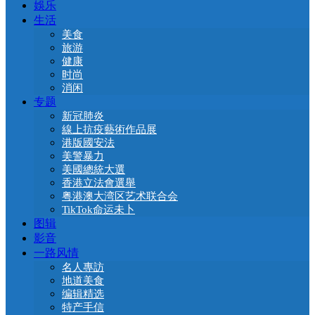
娛乐
生活
美食
旅游
健康
时尚
消闲
专题
新冠肺炎
線上抗疫藝術作品展
港版國安法
美警暴力
美國總統大選
香港立法會選舉
粤港澳大湾区艺术联合会
TikTok命运未卜
图辑
影音
一路风情
名人專訪
地道美食
编辑精选
特产手信