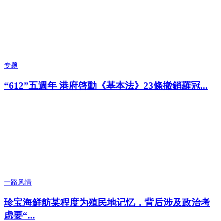
专题
“612”五週年 港府啓動《基本法》23條撤銷羅冠...
一路风情
珍宝海鲜舫某程度为殖民地记忆，背后涉及政治考
虑要“...