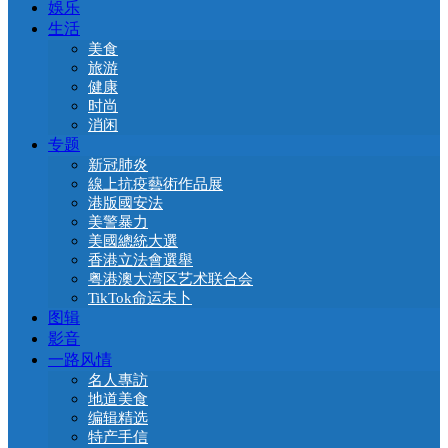
娛乐
生活
美食
旅游
健康
时尚
消闲
专题
新冠肺炎
線上抗疫藝術作品展
港版國安法
美警暴力
美國總統大選
香港立法會選舉
粤港澳大湾区艺术联合会
TikTok命运未卜
图辑
影音
一路风情
名人專訪
地道美食
编辑精选
特产手信