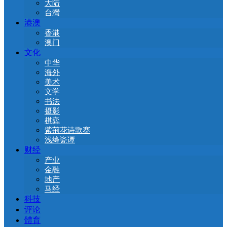
大陆
台灣
港澳
香港
澳门
文化
中华
海外
美术
文学
书法
摄影
棋弈
紫荊花诗歌赛
浅绛瓷谭
财经
产业
金融
地产
马经
科技
评论
體育