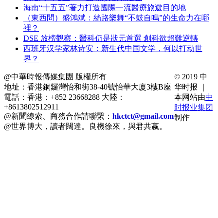
海南“十五五”著力打造國際一流醫療旅遊目的地
（東西問）盛鴻斌：絲路樂舞“不鼓自鳴”的生命力在哪
裡？
DSE 放榜觀察：醫科仍是狀元首選 創科欲超難逆轉
西班牙汉学家林诗安：新生代中国文学，何以打动世
界？
@中華時報傳媒集團 版權所有
© 2019 中
地址：香港銅鑼灣怡和街38-40號怡華大廈3樓B座
华时报 ｜
電話：香港：+852 23668288 大陸：
本网站由
中
+8613802512911
时报业集团
@新聞線索、商務合作請聯繫：
hkctct@gmail.com
制作
@世界博大，讀者闊達。良機徐來，與君共嬴。