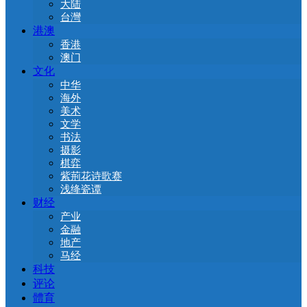
大陆
台灣
港澳
香港
澳门
文化
中华
海外
美术
文学
书法
摄影
棋弈
紫荊花诗歌赛
浅绛瓷谭
财经
产业
金融
地产
马经
科技
评论
體育