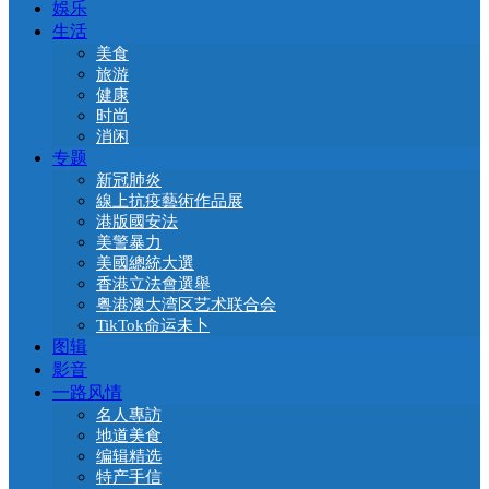
娛乐
生活
美食
旅游
健康
时尚
消闲
专题
新冠肺炎
線上抗疫藝術作品展
港版國安法
美警暴力
美國總統大選
香港立法會選舉
粤港澳大湾区艺术联合会
TikTok命运未卜
图辑
影音
一路风情
名人專訪
地道美食
编辑精选
特产手信