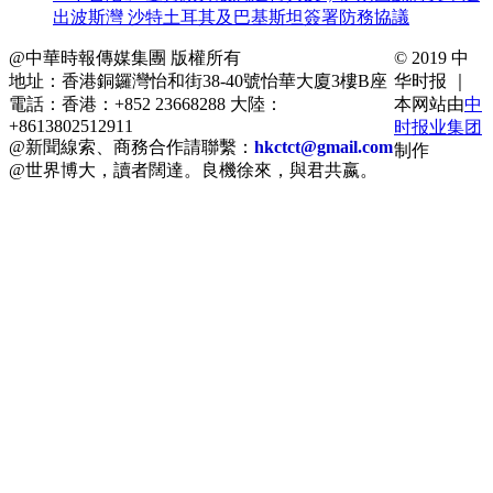
出波斯灣 沙特土耳其及巴基斯坦簽署防務協議
@中華時報傳媒集團 版權所有
© 2019 中
地址：香港銅鑼灣怡和街38-40號怡華大廈3樓B座
华时报 ｜
電話：香港：+852 23668288 大陸：
本网站由
中
+8613802512911
时报业集团
@新聞線索、商務合作請聯繫：
hkctct@gmail.com
制作
@世界博大，讀者闊達。良機徐來，與君共嬴。