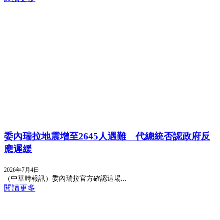
委內瑞拉地震增至2645人遇難 代總統否認政府反
應遲緩
2026年7月4日
（中華時報訊）委內瑞拉官方確認這場...
閱讀更多