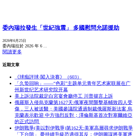
委內瑞拉發生「世紀強震」 多國慰問允諾援助
2026年6月25日
委內瑞拉於 2026 年 6 ...
閱讀更多
近期文章
《球痴評球·闖入決賽》（603）
「久蛰回响」——“色彩”主题单元青年艺术家联展在广
州新世纪艺术研究院开幕
美上訴法院裁定白宮宴會廳停工 川普揚言上訴
俄羅斯入侵烏克蘭第1627天:俄軍夜間襲擊基輔致四人受
傷，三人被送醫；美國參議院通過制裁俄羅斯新法案 烏
克蘭表示歡迎 中方強烈反對；澤倫斯基首次對塞爾維亞
的正式訪問
伊朗戰爭(美以對伊戰爭)第162天:美軍高層尋求伊朗戰爭
「下台階」 憂持續升級恐適得其反；伊朗圖謀將美軍逐