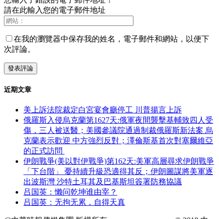
請在此輸入您的電子郵件地址
在我的瀏覽器中保存我的姓名，電子郵件和網站，以便下
次評論。
近期文章
美上訴法院裁定白宮宴會廳停工 川普揚言上訴
俄羅斯入侵烏克蘭第1627天:俄軍夜間襲擊基輔致四人受
傷，三人被送醫；美國參議院通過制裁俄羅斯新法案 烏
克蘭表示歡迎 中方強烈反對；澤倫斯基首次對塞爾維亞
的正式訪問
伊朗戰爭(美以對伊戰爭)第162天:美軍高層尋求伊朗戰爭
「下台階」 憂持續升級恐適得其反；伊朗圖謀將美軍逐
出波斯灣 沙特土耳其及巴基斯坦簽署防務協議
吕国英：懒问乾坤谁由宰？
吕国英：无拘无累，自得天真