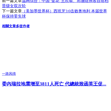
前一篇文章
温网综合：中国“金花”王欣瑜、郭涵煜携各自搭档
晋级女双次轮
下一篇文章
（美加墨世界杯）西班牙3:0击败奥地利 本届世界
杯保持零失球
相關文章
多從作者
一路风情
委內瑞拉地震增至3811人死亡 代總統致函英王促...