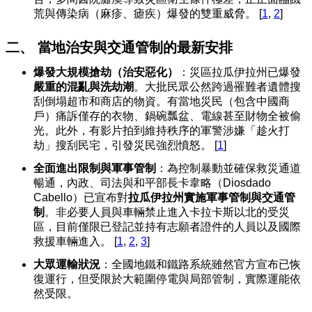
荒與傳染病（麻疹、瘧疾）爆發的雙重威脅。
[
1
,
2
]
二、 當地治安與交通管制的最新安排
爆發大規模搶劫（治安惡化）
：災區拉瓜伊拉州已爆發
嚴重的混亂與洗劫潮
。大批民眾公然跨過罹難者遺體搜
刮倒塌超市和商店的物資。有當地災民（包含中國商
戶）痛訴僅存的衣物、鍋碗瓢盆、電線甚至財物全被偷
光。此外，有影片拍到維持秩序的軍警涉嫌「趁火打
劫」搜刮民宅，引發災民強烈憤怒。
[
1
]
全面進出限制與軍事管制
：為控制暴動並確保救災通道
暢通，內政、司法與和平部長卡韋略（Diosdado
Cabello）已宣布對
拉瓜伊拉州實施軍事管制與交通管
制
。非必要人員與車輛禁止進入卡拉卡斯以北的受災
區，目前僅限已登記並持有志願者證件的人員以及國際
救援車輛進入。
[
1
,
2
,
3
]
大眾運輸狀況
：全國地鐵和鐵路系統雖然官方宣布已恢
復運行，但受限於大範圍停電與局部管制，實際運能依
然受限。