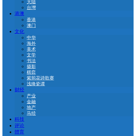
大陆
台灣
港澳
香港
澳门
文化
中华
海外
美术
文学
书法
摄影
棋弈
紫荊花诗歌赛
浅绛瓷谭
财经
产业
金融
地产
马经
科技
评论
體育