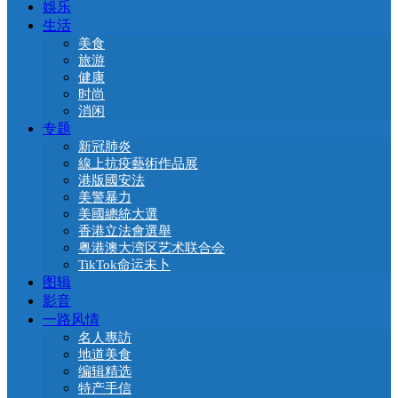
娛乐
生活
美食
旅游
健康
时尚
消闲
专题
新冠肺炎
線上抗疫藝術作品展
港版國安法
美警暴力
美國總統大選
香港立法會選舉
粤港澳大湾区艺术联合会
TikTok命运未卜
图辑
影音
一路风情
名人專訪
地道美食
编辑精选
特产手信