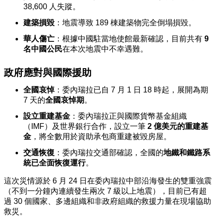
38,600 人失蹤。
建築損毀
：地震導致 189 棟建築物完全倒塌損毀。
華人傷亡
：根據中國駐當地使館最新確認，目前共有
9
名中國公民
在本次地震中不幸遇難。
政府應對與國際援助
全國哀悼
：委內瑞拉已自 7 月 1 日 18 時起，展開為期
7 天的
全國哀悼期
。
設立重建基金
：委內瑞拉正與
國際貨幣基金組織
（IMF）
及
世界銀行
合作，設立一筆
2 億美元的重建基
金
，將全數用於資助承包商重建被毀房屋。
交通恢復
：委內瑞拉交通部確認，全國的
地鐵和鐵路系
統已全面恢復運行
。
這次災情源於 6 月 24 日在委內瑞拉中部沿海發生的雙重強震
（不到一分鐘內連續發生兩次 7 級以上地震），目前已有超
過 30 個國家、多邊組織和非政府組織的救援力量在現場協助
救災。