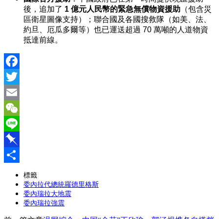
後，追加了
1 億元人民幣的緊急無償物資援助
（包含災
區衛星圖像支持）；聯合國及各國搜救隊（如美、法、
約旦、厄瓜多爾等）也已運送超過 70 萬噸的人道物資
抵達前線。
Facebook
Twitter
Email
WeChat
Line
Pinboard
分
標籤
委內拉代總統羅德里格斯
享
委內瑞拉大地震
委內瑞拉強震