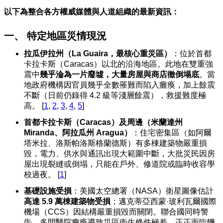
以下為整合各方權威媒體與人道組織的最新資訊：
一、 特定地區災情現況
拉瓜伊拉州（La Guaira，最核心重災區）
：位於首都
卡拉卡斯（Caracas）以北的沿海地區。此地在雙重強
震中
幾乎淪為一片廢墟，大量房屋與商店徹倒塌底
。當
地政府機構因官員幾乎全數罹難而陷入癱瘓，加上餘震
不斷（日前仍錄得 4.2 級等淺層餘震），救援難度極
高。
[
1
,
2
,
3
,
4
,
5
]
首都卡拉卡斯（Caracas）及周邊（米蘭達州
Miranda、阿拉瓜州 Aragua）
：住宅密集區（如阿爾
塔米拉、洛斯帕洛斯格蘭德斯）有多棟建築物嚴重損
毀，電力、供水與通訊出現大範圍中斷，大批災民因房
屋出現裂縫或倒塌，只能在戶外、修道院或臨時收容學
校過夜。
[
1
]
基礎設施受損
：美國太空總署（NASA）衛星圖像估計
高達 5.9 萬棟建築物受損
；邁克蒂亞西蒙·玻利瓦爾國際
機場（CCS）因結構嚴重損毀而關閉。聯合國同時警
告，多間醫院癱瘓導致災區衛生條件極差，正正面臨饑