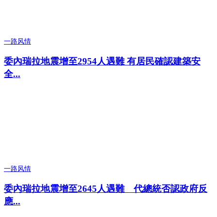
一路风情
委內瑞拉地震增至2954人遇難 有居民確認建築安
全...
一路风情
委內瑞拉地震增至2645人遇難 代總統否認政府反
應...