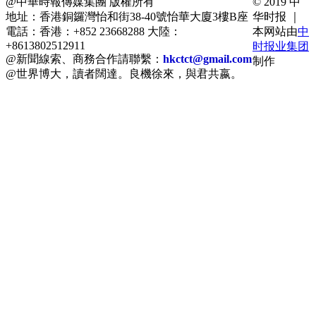
@中華時報傳媒集團 版權所有
© 2019 中
地址：香港銅鑼灣怡和街38-40號怡華大廈3樓B座
华时报 ｜
電話：香港：+852 23668288 大陸：
本网站由
中
+8613802512911
时报业集团
@新聞線索、商務合作請聯繫：
hkctct@gmail.com
制作
@世界博大，讀者闊達。良機徐來，與君共嬴。