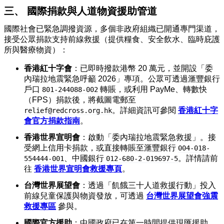
三、 國際捐款與人道物資援助管道
國際社會已緊急調撥資源，多個非政府組織已開通專門渠道，
接受公眾捐款支持前線救援（提供糧食、安全飲水、臨時庇護
所與醫療物資）：
香港紅十字會
：已即時撥款港幣 20 萬元，並開設「委
內瑞拉地震緊急呼籲 2026」專項。公眾可透過滙豐銀行
戶口
轉賬，或利用 PayMe、轉數快
801-244088-002
（FPS）捐款後，將截圖電郵至
。詳細資訊可參閱
香港紅十字
relief@redcross.org.hk
會官方捐款指南
。
香港世界宣明會
：啟動「委內瑞拉地震緊急救援」。接
受網上信用卡捐款，或直接轉賬至滙豐銀行
004-018-
、中國銀行
。詳情請前
554444-001
012-680-2-019697-5
往
香港世界宣明會救援專頁
。
台灣世界展望會
：透過「飢餓三十人道救援行動」投入
前線兒童保護與物資發放，可透過
台灣世界展望會強震
救援專區
參與。
國際官方援助
：中國政府已在第一時間提供現匯援助