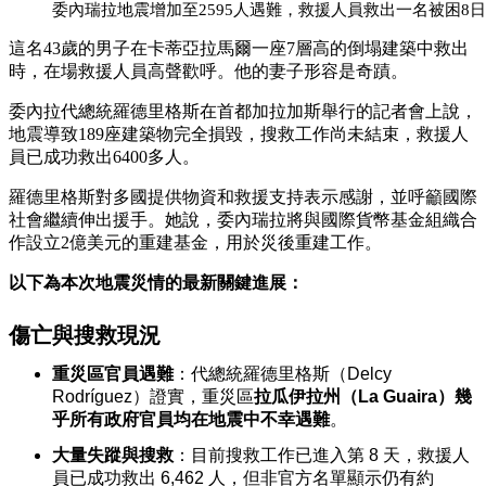
委內瑞拉地震增加至2595人遇難，救援人員救出一名被困8
這名43歲的男子在卡蒂亞拉馬爾一座7層高的倒塌建築中救出
時，在場救援人員高聲歡呼。他的妻子形容是奇蹟。
委內拉代總統羅德里格斯在首都加拉加斯舉行的記者會上說，
地震導致189座建築物完全損毀，搜救工作尚未結束，救援人
員已成功救出6400多人。
羅德里格斯對多國提供物資和救援支持表示感謝，並呼籲國際
社會繼續伸出援手。她說，委內瑞拉將與國際貨幣基金組織合
作設立2億美元的重建基金，用於災後重建工作。
以下為本次地震災情的最新關鍵進展：
傷亡與搜救現況
重災區官員遇難
：代總統羅德里格斯（Delcy
Rodríguez）證實，重災區
拉瓜伊拉州（La Guaira）幾
乎所有政府官員均在地震中不幸遇難
。
大量失蹤與搜救
：目前搜救工作已進入第 8 天，救援人
員已成功救出 6,462 人，但非官方名單顯示仍有約