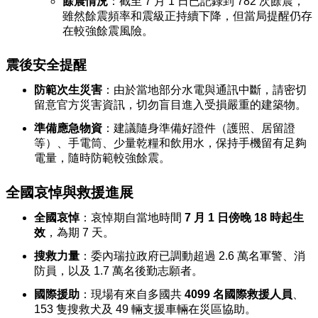
餘震情況
：截至 7 月 1 日已記錄到 782 次餘震，
雖然餘震頻率和震級正持續下降，但當局提醒仍存
在較強餘震風險。
震後安全提醒
防範次生災害
：由於當地部分水電與通訊中斷，請密切
留意官方災害資訊，切勿盲目進入受損嚴重的建築物。
準備應急物資
：建議隨身準備好證件（護照、居留證
等）、手電筒、少量乾糧和飲用水，保持手機留有足夠
電量，隨時防範較強餘震。
全國哀悼與救援進展
全國哀悼
：哀悼期自當地時間
7 月 1 日傍晚 18 時起生
效
，為期 7 天。
搜救力量
：委內瑞拉政府已調動超過 2.6 萬名軍警、消
防員，以及 1.7 萬名後勤志願者。
國際援助
：現場有來自多國共
4099 名國際救援人員
、
153 隻搜救犬及 49 輛支援車輛在災區協助。