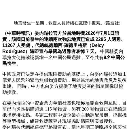
地震發生一星期，救援人員持續在瓦礫中搜索。(路透社)
（中華時報訊）委內瑞拉官方於當地時間2026年7月1日證
實，該國日前發生的連續兩次強烈地震已造成 2295 人遇難、
11267 人受傷，代總統德爾西·羅德里格斯（Delcy
Rodríguez）隨即宣布舉國為遇難者哀悼 7 天。
中國駐委內
瑞拉大使館確認新增一名中國公民遇難，至今共有
9名中國公
民喪生
。
中國政府已決定在提供現匯援助的基礎上，向委內瑞拉追加 1
億元人民幣的緊急無償物資援助，用於當地的地震救災及災後
重建。 同時，中方也向委方提供了地震災區的衛星圖像以協
助搜救。
在委內瑞拉的中資企業與華僑社團也積極展開自救與互助，目
前已向災區捐贈超過 115 噸物資，另有 200 噸物資正在陸續運
抵指定接收點。多家工程類中資企業亦主動調配吊機、挖掘機
等重型機械，組建救援隊奔赴現場協助清障與廢墟搜救。
委內瑞拉代總統羅德里格斯宣布，當地星期三傍晚起全國哀悼