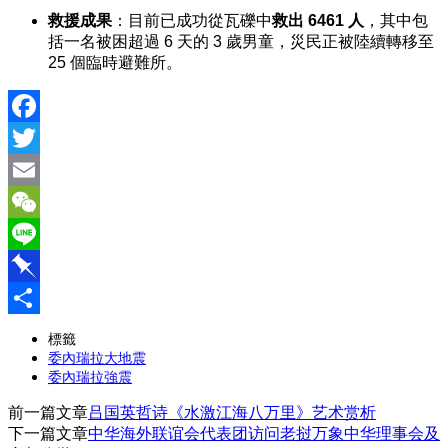
救援成果
：目前已成功從瓦礫中
救出 6461 人
，其中包
括一名被困超過 6 天的 3 歲男童，災民正被陸續轉移至
25 個臨時避難所。
Facebook
Twitter
Email
WeChat
Line
Pinboard
分
標籤
委內瑞拉大地震
享
委內瑞拉強震
前一篇文章
吕国英哲诗《水激江海八万里》艺术赏析
下一篇文章
中华海外联谊会代表团访问老挝万象中华理事会及