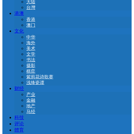
大陆
台灣
港澳
香港
澳门
文化
中华
海外
美术
文学
书法
摄影
棋弈
紫荊花诗歌赛
浅绛瓷谭
财经
产业
金融
地产
马经
科技
评论
體育