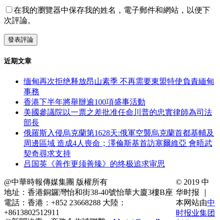
在我的瀏覽器中保存我的姓名，電子郵件和網站，以便下
次評論。
近期文章
缅甸再次拒绝释放昂山素季 不再需要東盟特使負責緬甸
事務
香港下半年將舉辦逾100項盛事活動
美國參議院以一票之差批准任命川普的忠實律師為司法
部長
俄羅斯入侵烏克蘭第1628天:俄軍空襲烏克蘭首都基輔及
周邊區域 造成4人喪命；澤倫斯基首訪塞爾維亞 會晤武
契奇尋求支持
吕国英《善作更须善臻》的终极追求审思
@中華時報傳媒集團 版權所有
© 2019 中
地址：香港銅鑼灣怡和街38-40號怡華大廈3樓B座
华时报 ｜
電話：香港：+852 23668288 大陸：
本网站由
中
+8613802512911
时报业集团