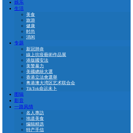
娛乐
生活
美食
旅游
健康
时尚
消闲
专题
新冠肺炎
線上抗疫藝術作品展
港版國安法
美警暴力
美國總統大選
香港立法會選舉
粤港澳大湾区艺术联合会
TikTok命运未卜
图辑
影音
一路风情
名人專訪
地道美食
编辑精选
特产手信