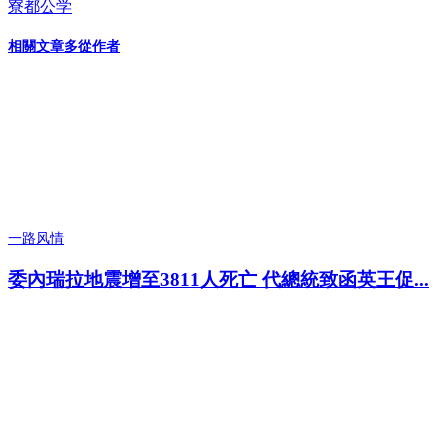
寮都公学
相關文章
多從作者
一路风情
委內瑞拉地震增至3811人死亡 代總統致函英王促...