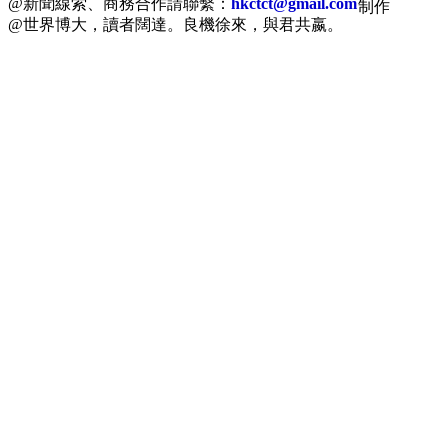
@新聞線索、商務合作請聯繫：
hkctct@gmail.com
制作
@世界博大，讀者闊達。良機徐來，與君共嬴。