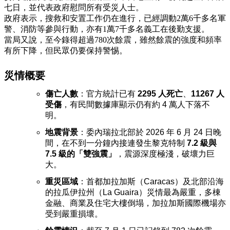
七日，並代表政府慰問所有受災人士。
政府表示，搜救和安置工作仍在進行，已經調動2萬6千多名軍
警、消防等參與行動，亦有1萬7千多名義工在後勤支援。
當局又說，至今錄得超過780次餘震，雖然餘震的強度和頻率
有所下降，但民眾仍要保持警惕。
災情概要
傷亡人數
：官方統計已有
2295 人死亡
、
11267 人
受傷
，有民間數據庫顯示仍有約 4 萬人下落不
明。
地震背景
：委內瑞拉北部於 2026 年 6 月 24 日晚
間，在不到一分鐘內接連發生黎克特制
7.2 級與
7.5 級的「雙強震」
，震源深度極淺，破壞力巨
大。
重災區域
：首都加拉加斯（Caracas）及北部沿海
的拉瓜伊拉州（La Guaira）災情最為嚴重，多棟
金融、商業及住宅大樓倒塌，加拉加斯國際機場亦
受到嚴重損壞。