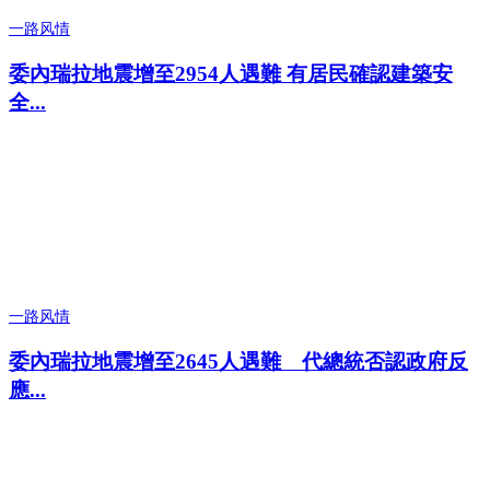
一路风情
委內瑞拉地震增至2954人遇難 有居民確認建築安
全...
一路风情
委內瑞拉地震增至2645人遇難 代總統否認政府反
應...