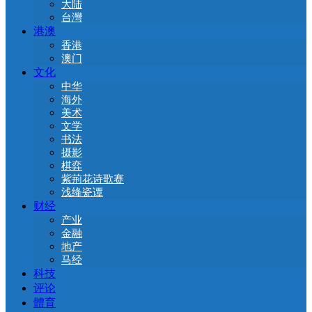
大陆
台灣
港澳
香港
澳门
文化
中华
海外
美术
文学
书法
摄影
棋弈
紫荊花诗歌赛
浅绛瓷谭
财经
产业
金融
地产
马经
科技
评论
體育