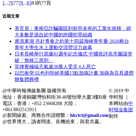
1
...
76
77
78
...
83
83的77頁
近期文章
美官員：東南亞詐騙園區到前所未有的工業化規模，絕
大多數是源自於中國的跨國犯罪組織
逐浪東湖 共赴青春之約第十四屆海峽青年薈·2026榕台
青年大學生水上運動交流營活力啟幕
日本長崎舉行原爆81週年紀念儀式 中國批評高市圖謀突
破「無核三原則」
菲律賓極端天氣逾38萬人受災 6人死亡
以巴衝突:以色列拒絕美國15點加薩計畫 加薩為百具遺體
辦集體葬禮
@中華時報傳媒集團 版權所有
© 2019 中
地址：香港銅鑼灣怡和街38-40號怡華大廈3樓B座
华时报 ｜
電話：香港：+852 23668288 大陸：
本网站由
中
+8613802512911
时报业集团
@新聞線索、商務合作請聯繫：
hkctct@gmail.com
制作
@世界博大，讀者闊達。良機徐來，與君共嬴。