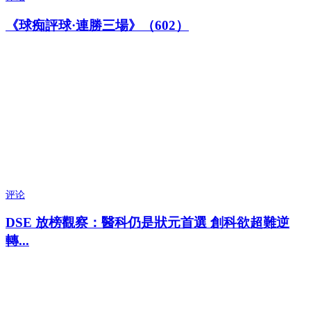
《球痴評球·連勝三場》（602）
评论
DSE 放榜觀察：醫科仍是狀元首選 創科欲超難逆
轉...