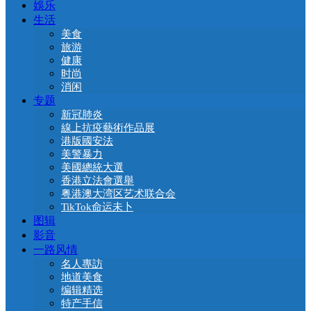
娛乐
生活
美食
旅游
健康
时尚
消闲
专题
新冠肺炎
線上抗疫藝術作品展
港版國安法
美警暴力
美國總統大選
香港立法會選舉
粤港澳大湾区艺术联合会
TikTok命运未卜
图辑
影音
一路风情
名人專訪
地道美食
编辑精选
特产手信