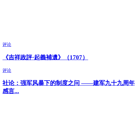
评论
《吉祥政評·起義補遺》（1707）
评论
社论：强军风暴下的制度之问 ——建军九十九周年
感言...