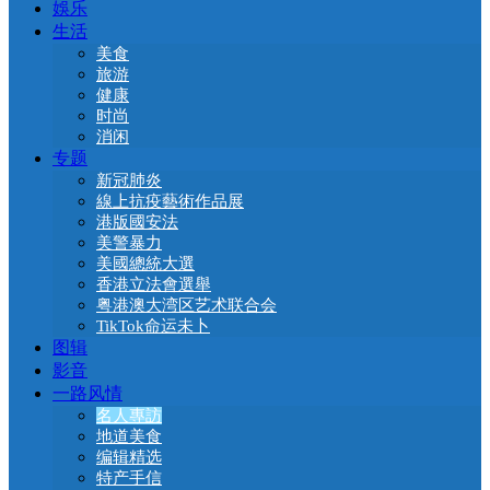
娛乐
生活
美食
旅游
健康
时尚
消闲
专题
新冠肺炎
線上抗疫藝術作品展
港版國安法
美警暴力
美國總統大選
香港立法會選舉
粤港澳大湾区艺术联合会
TikTok命运未卜
图辑
影音
一路风情
名人專訪
地道美食
编辑精选
特产手信