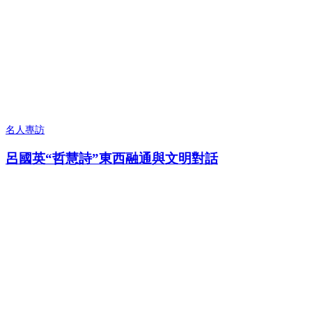
名人專訪
呂國英“哲慧詩”東西融通與文明對話