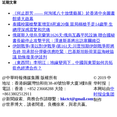
近期文章
《何止群芳 —— 何洵瑤八十放懷藝展》於香港中央圖書
館盛大啟幕
泰國校園槍擊案增至8死逾20傷 當局稱槍手是14歲學 生
總理深感震驚和悲痛
俄羅斯入侵烏克蘭第1626天:俄烏互轟平民設施 聯合國秘
書長籲停止攻擊平民；澤連斯基將出訪塞爾維亞
伊朗戰爭(美以對伊戰爭)第161天:川普預期伊朗戰爭即將
告終 坦承部分彈藥供應吃緊；巴基斯坦盼荷莫茲海峽協
議 助恢復美伊談判
（東西問）李明江：地緣變局下，中國與東盟如何共拓
藍色經濟合作？
@中華時報傳媒集團 版權所有
© 2019 中
地址：香港銅鑼灣怡和街38-40號怡華大廈3樓B座
华时报 ｜
電話：香港：+852 23668288 大陸：
本网站由
中
+8613802512911
时报业集团
@新聞線索、商務合作請聯繫：
hkctct@gmail.com
制作
@世界博大，讀者闊達。良機徐來，與君共嬴。