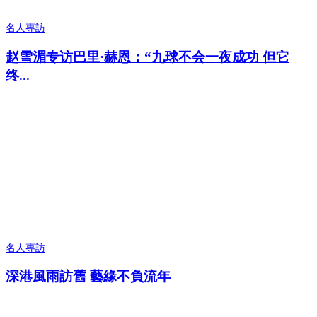
名人專訪
赵雪湄专访巴里·赫恩：“九球不会一夜成功 但它
终...
名人專訪
深港風雨訪舊 藝緣不負流年