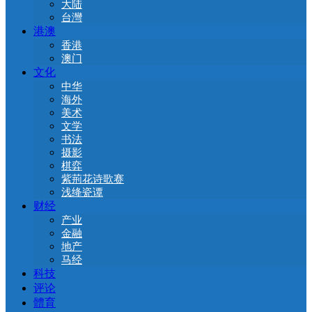
大陆
台灣
港澳
香港
澳门
文化
中华
海外
美术
文学
书法
摄影
棋弈
紫荊花诗歌赛
浅绛瓷谭
财经
产业
金融
地产
马经
科技
评论
體育