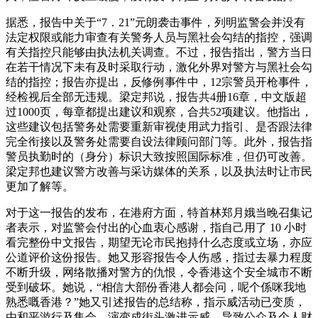
据悉，报告中关于“7．21”元朗袭击事件，列明监警会并没有
法定权限或能力审查有关警务人员与黑社会勾结的指控，强调
有关指控只能够由执法机关调查。不过，报告指出，警方当日
在若干情况下未有及时采取行动，激化外界对警方与黑社会勾
结的指控；报告亦提出，反修例事件中，12宗警员开枪事件，
经检视后全部无违规。梁定邦说，报告共4册16章，中文版超
过1000页，每章都提出建议和观察，合共52项建议。他指出，
这些建议包括警务处需要重新审视使用武力指引、是否跟法律
完全衔接以及警务处需要自设法律顾问部门等。此外，报告指
警员执勤时的（身分）标识大致按照国际标准，但仍可改善。
梁定邦也建议警方改善与采访媒体的关系，以及执法时让市民
更加了解等。
对于这一报告的发布，在港府方面，特首林郑月娥当晚召集记
者表示，对监警会付出的心血衷心感谢，指自己用了 10 小时
看完整份中文报告，期望无论市民抱持什么态度或立场，亦应
公道评价这份报告。她又形容报告令人伤感，指过去暴力程度
不断升级，网络散播对警方的仇恨，令香港这个安全城市不断
受到破坏。她说，“相信大部份香港人都会问，呢个係咪我地
熟悉嘅香港？”她又引述报告的总结称，指示威活动已变质，
由和平游行及集会，演变成街头激进示威，导致公众及个人财