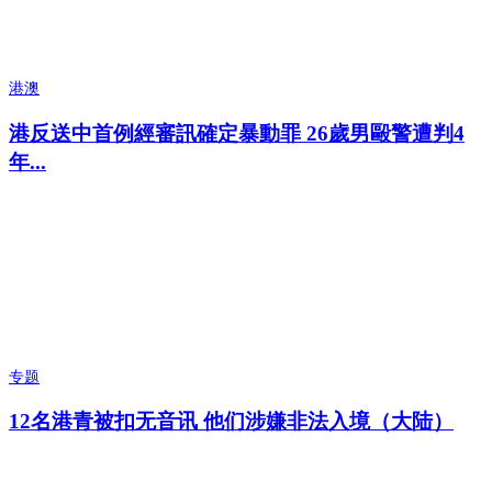
港澳
港反送中首例經審訊確定暴動罪 26歲男毆警遭判4
年...
专题
12名港青被扣无音讯 他们涉嫌非法入境（大陆）