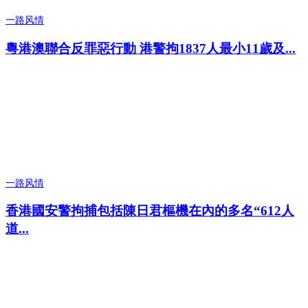
一路风情
粵港澳聯合反罪惡行動 港警拘1837人最小11歲及...
一路风情
香港國安警拘捕包括陳日君樞機在內的多名“612人
道...