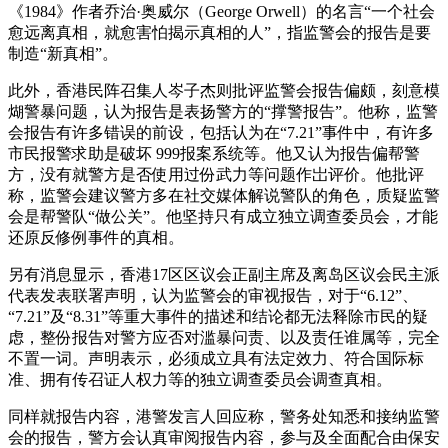
《1984》作者乔治·奥威尔（George Orwell）的名言“一个社会
愈远离真相，就愈害怕揭示真相的人”，指监警会的报告是要
制造“新真相”。
此外，香港民阵召集人岑子杰则批评监警会报告偏颇，刻意模
煳警暴问题，认为报告是表扬警方的“撑警报告”。他称，监警
会报告有许多错误的前设，包括认为在“7.21”事件中，有许多
市民报警求助是破坏 999报案系统等。他又认为报告偏帮警
方，没有就警方是否使用过份武力等问题作岀评价。他批评
称，监警会建议警方多在社交媒体解说警队的角色，质疑监警
会是帮警队“做公关”。他坚持只有成立独立调查委员会，才能
还原反修例事件的真相。
另有消息显示，香港17区区议会正副主席及离岛区议会民主派
代表发表联署声明，认为监警会的审视报告，对于“6.12”、
“7.21”及“8.31”等重大事件的描述和结论都无法释除市民的疑
虑，整份报告对警方应否对滥暴问责、以及责任谁属等，完全
不置一词。声明表示，必须成立具有法定效力、符合国际标
准、拥有传召证人权力等的独立调查委员会调查真相。
同样就报告内容，港警发言人回应称，警务处知悉和接纳监警
会的报告，警方会认真审阅报告内容，参与及全面配合由保安