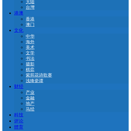
大陆
台灣
港澳
香港
澳门
文化
中华
海外
美术
文学
书法
摄影
棋弈
紫荊花诗歌赛
浅绛瓷谭
财经
产业
金融
地产
马经
科技
评论
體育