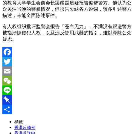
的教育大学学生会前会长梁耀霆质疑报告偏帮警方。
他认为公
众关注当晚的警暴情况，但报告欠缺各方说词，较多引述警方
描述，未能全面陈述事件。
有人权组织批评监警会报告「苍白无力」，不满没有跟进警方
被指涉嫌侵犯人权，以及违反使用武器的指引，难以释除公众
疑虑。
Facebook
Twitter
Email
WeChat
Line
Pinboard
分
標籤
香港反修例
享
香港反送中