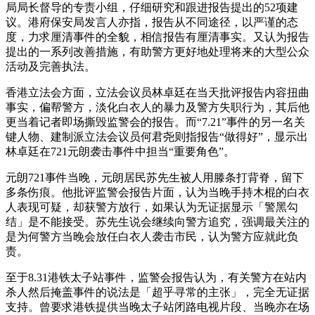
局局长督导的专责小组，仔细研究和跟进报告提出的52项建
议。港府保安局发言人亦指，报告从不同途径，以严谨的态
度，力求厘清事件的全貌，相信报告有厘清事实。又认为报告
提出的一系列改善措施，有助警方更好地处理将来的大型公众
活动及完善执法。
香港立法会方面，立法会议员林卓廷在当天批评报告内容扭曲
事实，偏帮警方，淡化白衣人的暴力及警方失职行为，其后他
更当着记者即场撕毁监警会的报告。而“7.21”事件的另一名关
键人物、建制派立法会议员何君尧则指报告“做得好”，显示出
林卓廷在721元朗袭击事件中担当“重要角色”。
元朗721事件当晚，元朗居民苏先生被人用滕条打背脊，留下
多条伤痕。他批评监警会报告片面，认为当晚手持木棍的白衣
人表现可疑，却获警方放行，如果认为无证据显示「警黑勾
结」是不能接受。
苏先生说会继续向警方追究，强调最关注的
是为何警方当晚会放任白衣人袭击市民，认为警方应就此负
责。
至于8.31港铁太子站事件，监警会报告认为，有关警方在站内
杀人然后掩盖事件的说法是「超乎寻常的主张」，完全无证据
支持。曾要求港铁提供当晚太子站闭路电视片段、当晚亦在场