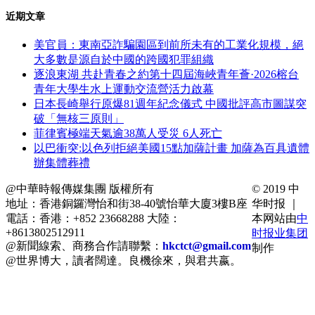
近期文章
美官員：東南亞詐騙園區到前所未有的工業化規模，絕
大多數是源自於中國的跨國犯罪組織
逐浪東湖 共赴青春之約第十四屆海峽青年薈·2026榕台
青年大學生水上運動交流營活力啟幕
日本長崎舉行原爆81週年紀念儀式 中國批評高市圖謀突
破「無核三原則」
菲律賓極端天氣逾38萬人受災 6人死亡
以巴衝突:以色列拒絕美國15點加薩計畫 加薩為百具遺體
辦集體葬禮
@中華時報傳媒集團 版權所有
© 2019 中
地址：香港銅鑼灣怡和街38-40號怡華大廈3樓B座
华时报 ｜
電話：香港：+852 23668288 大陸：
本网站由
中
+8613802512911
时报业集团
@新聞線索、商務合作請聯繫：
hkctct@gmail.com
制作
@世界博大，讀者闊達。良機徐來，與君共嬴。