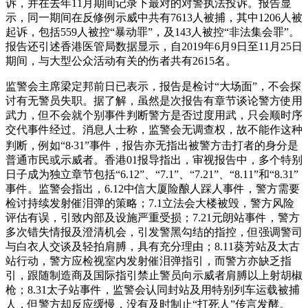
诉，并在去年11月期间记录下最对的对警执法投诉。报告显
示，同一期间在反修例示威中共有7613人被捕，其中1206人被
起诉，包括559人被控“暴动罪”，及143人被控“非法集会罪”。
报告还引述香港医管局数据显示，自2019年6月9日至11月25日
期间，与大型公众活动有关的伤者共有2615名。
监警会主席梁定邦前日已表示，报告是检讨“大场面”，不会探
讨有无警员失职。据了解，虽然是次报告有章节谈论警方使用
武力，但不会就个别事件判断警方是否过度用武，只会顺时序
交代事件经过。消息人士称，监警会无调查权，故不能作这种
判断，例如“8‧31”事件，报告亦无指出被警方击打者的身分是
普通市民或示威者。香港01报导指出，审视报告中，多个特别
日子成为独立章节包括“6.12”、“7.1”、“7.21”、“8.11”和“8.31”
事件。监警会指出，6.12中信大厦险酿人踩人事件，警方需要
检讨持续发射催泪弹的策略；7.1立法会大楼被毁，警方风险
评估有误，引致内部及设施严重受损；7.21元朗站事件，警方
多次错失情报及澄清机会，引发警黑勾结的指控，但强调警司
与白衣人交谈及轻拍肩膊，具有充分理由；8.11葵芳站及太古
站行动，警方应检视室内发射催泪弹指引，而警方亦缺乏指
引，跟随制造商及国际指引禁止警员向示威者肩膊以上射胡椒
枪；8.31太子站事件，监警会认同封站及用特别列车运载被捕
人，但警方却反应缓慢，没有及时制止“打死人”传言发酵。