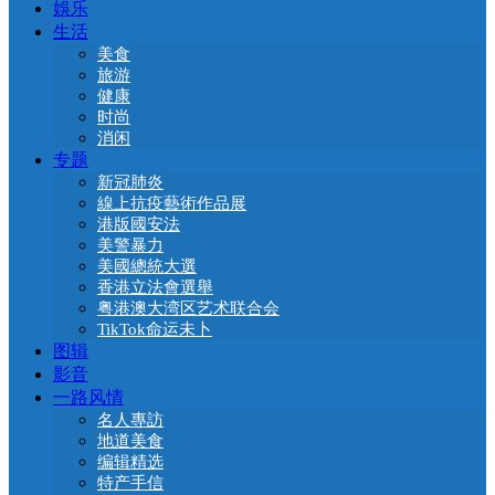
娛乐
生活
美食
旅游
健康
时尚
消闲
专题
新冠肺炎
線上抗疫藝術作品展
港版國安法
美警暴力
美國總統大選
香港立法會選舉
粤港澳大湾区艺术联合会
TikTok命运未卜
图辑
影音
一路风情
名人專訪
地道美食
编辑精选
特产手信