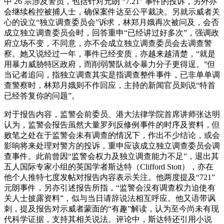
中 26 宗涉及警员，包括针对元朗 “7.21” 事件的投诉，另外亦
会继续检控被捕人士，确保案件达至公平裁决。另就示威者关
心的设立“独立调查委员会”诉求，林郑月娥再次被问及，会否
成立独立调查委员会时，回答重申“已经讲过好多次”，强调政
府立场不变，不同意，亦不会成立独立调查委员会去调查警
察。她又说经过一年，事件已经变质，亦越来越清楚，“就是
用暴力威胁特区政府，而削弱警队就令暴力分子更得逞。”但
当记者追问，指独立调查其实是指调查整件事件，已非单单调
查警察时，林郑月娥则不作回应，主持的新闻官员则说“特首
已经答复你的问题”。
对于报告内容，监警会前委员、港大法律学院首席讲师张达明
认为，监警会报告虽然大量罗列反修例事件的时序及资料，但
败笔之处在于监警会未有调查的情况下，作出不少结论，或会
影响将来处理对警方的投诉，重申应该成立独立调查委员会调
查事件。此前曾因“监警会权力及独立调查能力不足”，退出其
五人国际专家小组的英国学者斯达特（Clifford Stott），亦在
他个人推特七度发帖对报告内容表示关注。他两度提及“721”
元朗事件，另亦引述报告所指，“监警会没有调查权力迫使有
关人士披露资料”，似与当日请辞说法相互呼应。他又语带讽
刺，提及报告对示威者蒙面的“有趣”解读，认为至今尚未有现
代科学证据，支持其相关说法。评论中，斯达特还引用小说