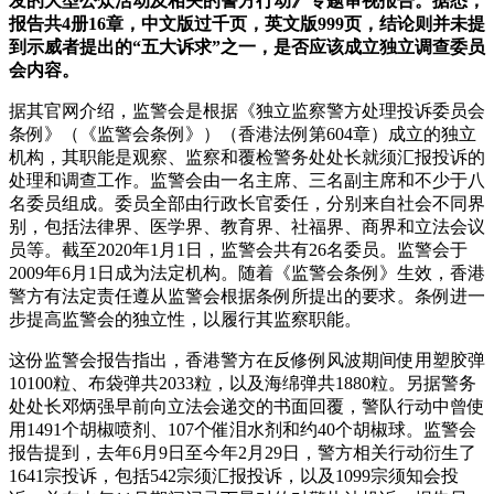
发的大型公众活动及相关的警方行动》专题审视报告。据悉，
报告共4册16章，中文版过千页，英文版999页，结论则并未提
到示威者提出的“五大诉求”之一，是否应该成立独立调查委员
会内容。
据其官网介绍，监警会是根据《独立监察警方处理投诉委员会
条例》（《监警会条例》）（香港法例第604章）成立的独立
机构，其职能是观察、监察和覆检警务处处长就须汇报投诉的
处理和调查工作。监警会由一名主席、三名副主席和不少于八
名委员组成。委员全部由行政长官委任，分别来自社会不同界
别，包括法律界、医学界、教育界、社福界、商界和立法会议
员等。截至2020年1月1日，监警会共有26名委员。监警会于
2009年6月1日成为法定机构。随着《监警会条例》生效，香港
警方有法定责任遵从监警会根据条例所提出的要求。条例进一
步提高监警会的独立性，以履行其监察职能。
这份监警会报告指出，香港警方在反修例风波期间使用塑胶弹
10100粒、布袋弹共2033粒，以及海绵弹共1880粒。另据警务
处处长邓炳强早前向立法会递交的书面回覆，警队行动中曾使
用1491个胡椒喷剂、107个催泪水剂和约40个胡椒球。监警会
报告提到，去年6月9日至今年2月29日，警方相关行动衍生了
1641宗投诉，包括542宗须汇报投诉，以及1099宗须知会投