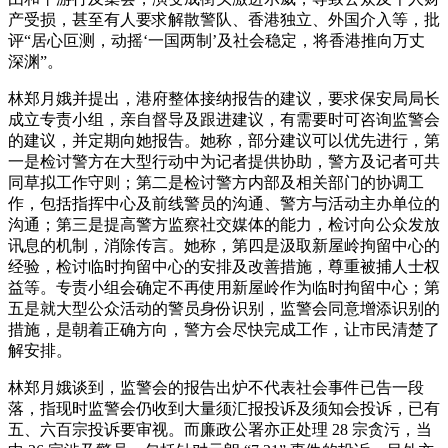
产受损，甚至有人要求解散警队、香港独立、外国介入等，批
评“居心叵测，动摇‘一国两制’及社会稳定，将香港推向万丈
深渊”。
林郑月娥并提出，港府整体接纳报告的建议，要求保安局局长
成立专责小组，亲自督导及跟进建议，有需要时可咨询监警会
的建议，并定期向她报告。她称，部分建议可以优先进行，第
一是检讨警方在大型行动中为记者提供协助，警方及记者可共
同草拟工作守则；第二是检讨警方内部及相关部门的协调工
作，包括指挥中心及前线警员的沟通、警方与活动主办单位的
沟通；第三是提高警方监察社交媒体的能力，检讨向公众发放
讯息的机制，消除传言。她称，第四是汲取新屋岭拘留中心的
经验，检讨临时拘留中心的安排及改善措施，尊重被捕人士权
益等。专责小组会确定不再使用新屋岭作为临时拘留中心；第
五是就大型公众活动的警员身份识别，监警会同意增添识别的
措施，是朝着正确方向，警方会尽快完成工作，让市民清楚了
解安排。
林郑月娥谈到，监警会的报告出炉不代表社会事件已告一段
落，指现时监警会仍收到大量须汇报投诉及须知会投诉，已有
五、六百宗投诉要审视。而廉政公署亦正处理 28 宗贪污，当