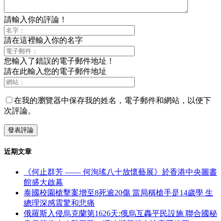
請輸入你的評論！
請在這裡輸入你的名字
您輸入了錯誤的電子郵件地址！
請在此輸入您的電子郵件地址
在我的瀏覽器中保存我的姓名，電子郵件和網站，以便下
次評論。
近期文章
《何止群芳 —— 何洵瑤八十放懷藝展》於香港中央圖書
館盛大啟幕
泰國校園槍擊案增至8死逾20傷 當局稱槍手是14歲學 生
總理深感震驚和悲痛
俄羅斯入侵烏克蘭第1626天:俄烏互轟平民設施 聯合國秘