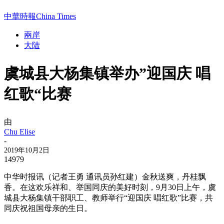
中華時報China Times
兩岸
大陆
虞城县大杨集镇举办”迎国庆 唱
红歌“比赛
由
Chu Elise
-
2019年10月2日
14979
中华时报讯（记者王勇 通讯员孙红建）金秋送爽，丹桂飘
香。在这欢乐祥和、举国同庆的美好时刻，9月30日上午，虞
城县大杨集镇干部职工、教师举行“迎国庆 唱红歌”比赛，共
同庆祝祖国母亲的生日。