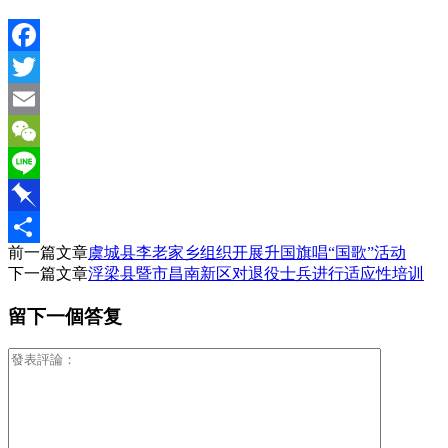
Facebook
Twitter
Email
WeChat
Line
Pinboard
前一篇文章
虞城县李老家乡组织开展升国旗唱“国歌”活动
分
下一篇文章
浮梁县暨市昌南新区对退役士兵进行适应性培训
享
留下一個答复