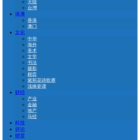
大陆
台灣
港澳
香港
澳门
文化
中华
海外
美术
文学
书法
摄影
棋弈
紫荊花诗歌赛
浅绛瓷谭
财经
产业
金融
地产
马经
科技
评论
體育