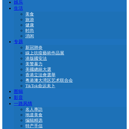
娛乐
生活
美食
旅游
健康
时尚
消闲
专题
新冠肺炎
線上抗疫藝術作品展
港版國安法
美警暴力
美國總統大選
香港立法會選舉
粤港澳大湾区艺术联合会
TikTok命运未卜
图辑
影音
一路风情
名人專訪
地道美食
编辑精选
特产手信