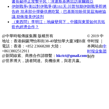
書長籲停止攻擊平民；澤連斯基將出訪塞爾維亞
伊朗戰爭(美以對伊戰爭)第161天:川普預期伊朗戰爭即將
告終 坦承部分彈藥供應吃緊；巴基斯坦盼荷莫茲海峽協
議 助恢復美伊談判
（東西問）李明江：地緣變局下，中國與東盟如何共拓
藍色經濟合作？
@中華時報傳媒集團 版權所有
© 2019 中
地址：香港銅鑼灣怡和街38-40號怡華大廈3樓B座
华时报 ｜
電話：香港：+852 23668288 大陸：
本网站由
中
+8613802512911
时报业集团
@新聞線索、商務合作請聯繫：
hkctct@gmail.com
制作
@世界博大，讀者闊達。良機徐來，與君共嬴。