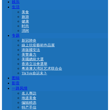
娛乐
生活
美食
旅游
健康
时尚
消闲
专题
新冠肺炎
線上抗疫藝術作品展
港版國安法
美警暴力
美國總統大選
香港立法會選舉
粤港澳大湾区艺术联合会
TikTok命运未卜
图辑
影音
一路风情
名人專訪
地道美食
编辑精选
特产手信