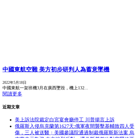
中國東航空難 美方初步研判人為蓄意墜機
2022年5月18日
中國東航一架班機3月在廣西墜毀，機上132...
閱讀更多
近期文章
美上訴法院裁定白宮宴會廳停工 川普揚言上訴
俄羅斯入侵烏克蘭第1627天:俄軍夜間襲擊基輔致四人受
傷，三人被送醫；美國參議院通過制裁俄羅斯新法案 烏