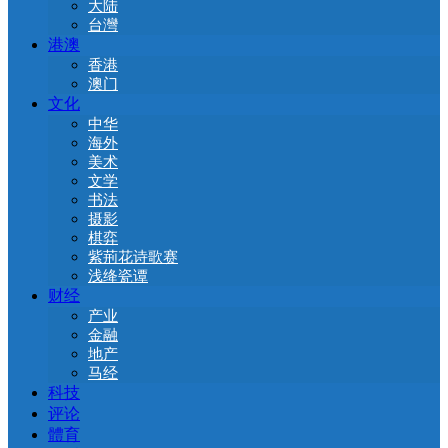
大陆
台灣
港澳
香港
澳门
文化
中华
海外
美术
文学
书法
摄影
棋弈
紫荊花诗歌赛
浅绛瓷谭
财经
产业
金融
地产
马经
科技
评论
體育