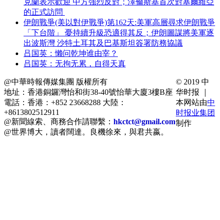
克蘭表示歡迎 中方強烈反對；澤倫斯基首次對塞爾維亞
的正式訪問
伊朗戰爭(美以對伊戰爭)第162天:美軍高層尋求伊朗戰爭
「下台階」 憂持續升級恐適得其反；伊朗圖謀將美軍逐
出波斯灣 沙特土耳其及巴基斯坦簽署防務協議
吕国英：懒问乾坤谁由宰？
吕国英：无拘无累，自得天真
@中華時報傳媒集團 版權所有
© 2019 中
地址：香港銅鑼灣怡和街38-40號怡華大廈3樓B座
华时报 ｜
電話：香港：+852 23668288 大陸：
本网站由
中
+8613802512911
时报业集团
@新聞線索、商務合作請聯繫：
hkctct@gmail.com
制作
@世界博大，讀者闊達。良機徐來，與君共嬴。