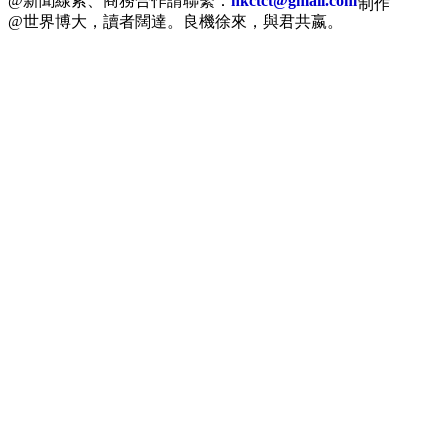
@新聞線索、商務合作請聯繫：
hkctct@gmail.com
制作
@世界博大，讀者闊達。良機徐來，與君共嬴。