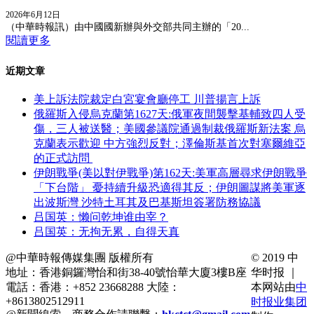
2026年6月12日
（中華時報訊）由中國國新辦與外交部共同主辦的「20...
閱讀更多
近期文章
美上訴法院裁定白宮宴會廳停工 川普揚言上訴
俄羅斯入侵烏克蘭第1627天:俄軍夜間襲擊基輔致四人受
傷，三人被送醫；美國參議院通過制裁俄羅斯新法案 烏
克蘭表示歡迎 中方強烈反對；澤倫斯基首次對塞爾維亞
的正式訪問
伊朗戰爭(美以對伊戰爭)第162天:美軍高層尋求伊朗戰爭
「下台階」 憂持續升級恐適得其反；伊朗圖謀將美軍逐
出波斯灣 沙特土耳其及巴基斯坦簽署防務協議
吕国英：懒问乾坤谁由宰？
吕国英：无拘无累，自得天真
@中華時報傳媒集團 版權所有
© 2019 中
地址：香港銅鑼灣怡和街38-40號怡華大廈3樓B座
华时报 ｜
電話：香港：+852 23668288 大陸：
本网站由
中
+8613802512911
时报业集团