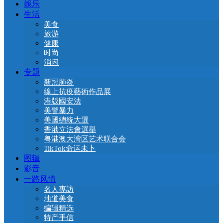
娛乐
生活
美食
旅游
健康
时尚
消闲
专题
新冠肺炎
線上抗疫藝術作品展
港版國安法
美警暴力
美國總統大選
香港立法會選舉
粤港澳大湾区艺术联合会
TikTok命运未卜
图辑
影音
一路风情
名人專訪
地道美食
编辑精选
特产手信