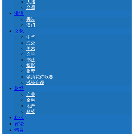
大陆
台灣
港澳
香港
澳门
文化
中华
海外
美术
文学
书法
摄影
棋弈
紫荊花诗歌赛
浅绛瓷谭
财经
产业
金融
地产
马经
科技
评论
體育