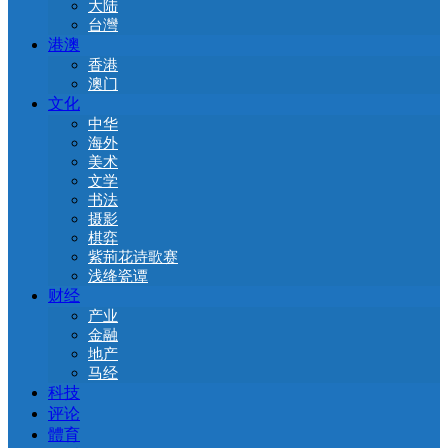
大陆
台灣
港澳
香港
澳门
文化
中华
海外
美术
文学
书法
摄影
棋弈
紫荊花诗歌赛
浅绛瓷谭
财经
产业
金融
地产
马经
科技
评论
體育