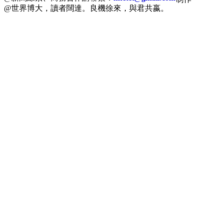
@世界博大，讀者闊達。良機徐來，與君共嬴。