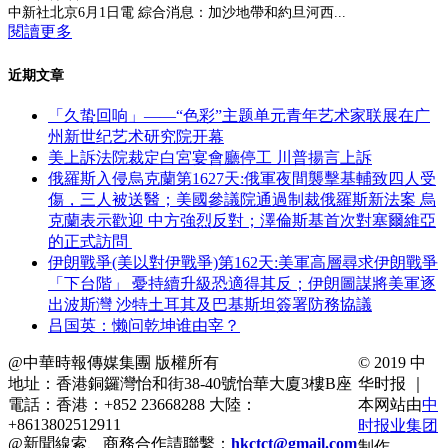
中新社北京6月1日電 綜合消息：加沙地帶和約旦河西...
閱讀更多
近期文章
「久蛰回响」——“色彩”主题单元青年艺术家联展在广
州新世纪艺术研究院开幕
美上訴法院裁定白宮宴會廳停工 川普揚言上訴
俄羅斯入侵烏克蘭第1627天:俄軍夜間襲擊基輔致四人受
傷，三人被送醫；美國參議院通過制裁俄羅斯新法案 烏
克蘭表示歡迎 中方強烈反對；澤倫斯基首次對塞爾維亞
的正式訪問
伊朗戰爭(美以對伊戰爭)第162天:美軍高層尋求伊朗戰爭
「下台階」 憂持續升級恐適得其反；伊朗圖謀將美軍逐
出波斯灣 沙特土耳其及巴基斯坦簽署防務協議
吕国英：懒问乾坤谁由宰？
@中華時報傳媒集團 版權所有
© 2019 中
地址：香港銅鑼灣怡和街38-40號怡華大廈3樓B座
华时报 ｜
電話：香港：+852 23668288 大陸：
本网站由
中
+8613802512911
时报业集团
@新聞線索、商務合作請聯繫：
hkctct@gmail.com
制作