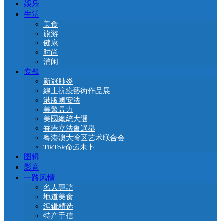
娛乐
生活
美食
旅游
健康
时尚
消闲
专题
新冠肺炎
線上抗疫藝術作品展
港版國安法
美警暴力
美國總統大選
香港立法會選舉
粤港澳大湾区艺术联合会
TikTok命运未卜
图辑
影音
一路风情
名人專訪
地道美食
编辑精选
特产手信