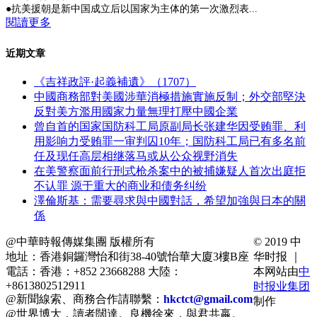
●抗美援朝是新中国成立后以国家为主体的第一次激烈表...
閱讀更多
近期文章
《吉祥政評·起義補遺》（1707）
中國商務部對美國涉華消極措施實施反制；外交部堅決
反對美方濫用國家力量無理打壓中國企業
曾自首的国家国防科工局原副局长张建华因受贿罪、利
用影响力受贿罪一审判囚10年；国防科工局已有多名前
任及现任高层相继落马或从公众视野消失
在美警察面前行刑式枪杀案中的被捕嫌疑人首次出庭拒
不认罪 源于重大的商业和债务纠纷
澤倫斯基：需要尋求與中國對話，希望加強與日本的關
係
@中華時報傳媒集團 版權所有
© 2019 中
地址：香港銅鑼灣怡和街38-40號怡華大廈3樓B座
华时报 ｜
電話：香港：+852 23668288 大陸：
本网站由
中
+8613802512911
时报业集团
@新聞線索、商務合作請聯繫：
hkctct@gmail.com
制作
@世界博大，讀者闊達。良機徐來，與君共嬴。