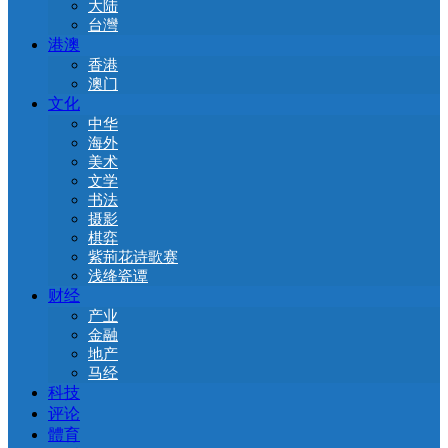
大陆
台灣
港澳
香港
澳门
文化
中华
海外
美术
文学
书法
摄影
棋弈
紫荊花诗歌赛
浅绛瓷谭
财经
产业
金融
地产
马经
科技
评论
體育