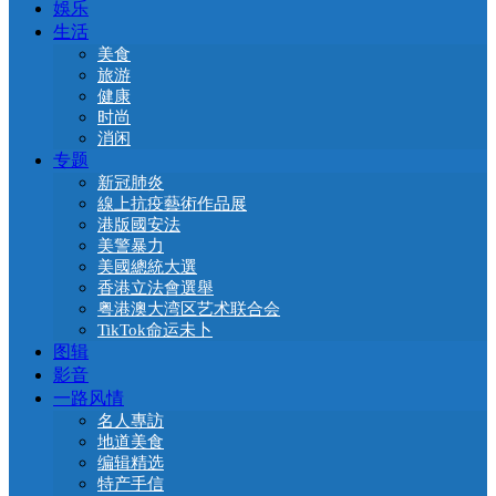
娛乐
生活
美食
旅游
健康
时尚
消闲
专题
新冠肺炎
線上抗疫藝術作品展
港版國安法
美警暴力
美國總統大選
香港立法會選舉
粤港澳大湾区艺术联合会
TikTok命运未卜
图辑
影音
一路风情
名人專訪
地道美食
编辑精选
特产手信