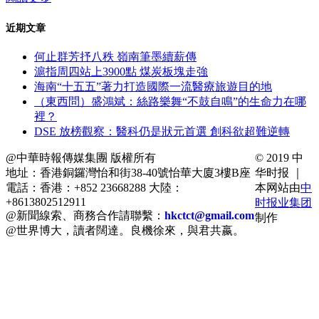
近期文章
何止群芳抒八秩 嶺南筆墨續薪傳
滬指周四站上3900點 煤炭板塊走強
海南“十五五”著力打造國際一流醫療旅遊目的地
（東西問）盛鴻斌：絲路樂舞“不鼓自鳴”的生命力在哪
裡？
DSE 放榜觀察：醫科仍是狀元首選 創科欲超難逆轉
@中華時報傳媒集團 版權所有
© 2019 中
地址：香港銅鑼灣怡和街38-40號怡華大廈3樓B座
华时报 ｜
電話：香港：+852 23668288 大陸：
本网站由
中
+8613802512911
时报业集团
@新聞線索、商務合作請聯繫：
hkctct@gmail.com
制作
@世界博大，讀者闊達。良機徐來，與君共嬴。