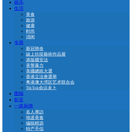
娛乐
生活
美食
旅游
健康
时尚
消闲
专题
新冠肺炎
線上抗疫藝術作品展
港版國安法
美警暴力
美國總統大選
香港立法會選舉
粤港澳大湾区艺术联合会
TikTok命运未卜
图辑
影音
一路风情
名人專訪
地道美食
编辑精选
特产手信