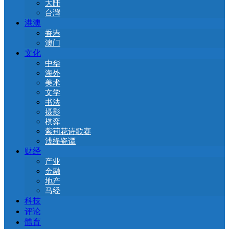
大陆
台灣
港澳
香港
澳门
文化
中华
海外
美术
文学
书法
摄影
棋弈
紫荊花诗歌赛
浅绛瓷谭
财经
产业
金融
地产
马经
科技
评论
體育