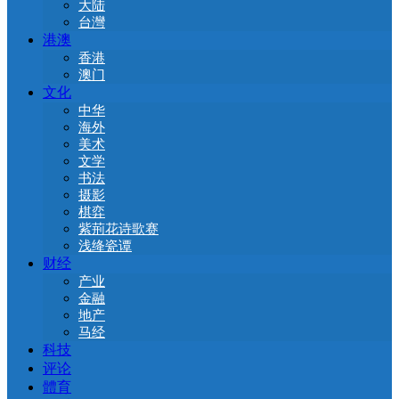
大陆
台灣
港澳
香港
澳门
文化
中华
海外
美术
文学
书法
摄影
棋弈
紫荊花诗歌赛
浅绛瓷谭
财经
产业
金融
地产
马经
科技
评论
體育