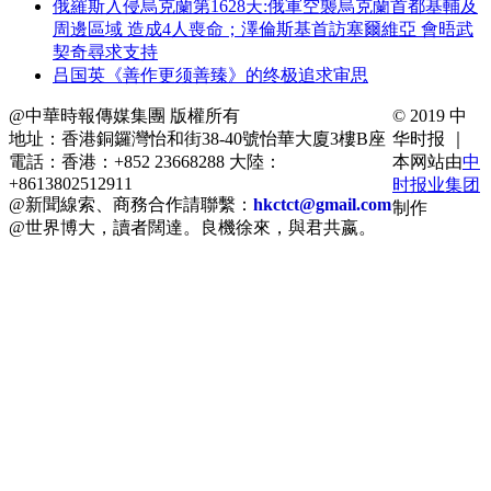
俄羅斯入侵烏克蘭第1628天:俄軍空襲烏克蘭首都基輔及
周邊區域 造成4人喪命；澤倫斯基首訪塞爾維亞 會晤武
契奇尋求支持
吕国英《善作更须善臻》的终极追求审思
@中華時報傳媒集團 版權所有
© 2019 中
地址：香港銅鑼灣怡和街38-40號怡華大廈3樓B座
华时报 ｜
電話：香港：+852 23668288 大陸：
本网站由
中
+8613802512911
时报业集团
@新聞線索、商務合作請聯繫：
hkctct@gmail.com
制作
@世界博大，讀者闊達。良機徐來，與君共嬴。