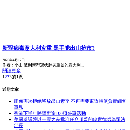
新冠病毒意大利灾重 黑手党出山抢市?
2020年4月12日
作者：小山 遭到新型冠状肺炎重创的意大利...
閱讀更多
1
2
3
3的1頁
近期文章
缅甸再次拒绝释放昂山素季 不再需要東盟特使負責緬甸
事務
香港下半年將舉辦逾100項盛事活動
美國參議院以一票之差批准任命川普的忠實律師為司法
部長