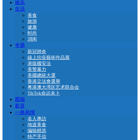
娛乐
生活
美食
旅游
健康
时尚
消闲
专题
新冠肺炎
線上抗疫藝術作品展
港版國安法
美警暴力
美國總統大選
香港立法會選舉
粤港澳大湾区艺术联合会
TikTok命运未卜
图辑
影音
一路风情
名人專訪
地道美食
编辑精选
特产手信