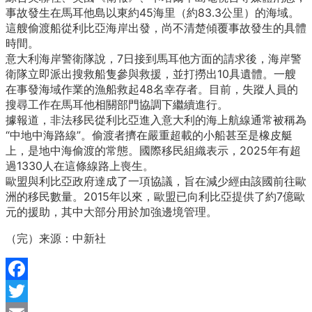
事故發生在馬耳他島以東約45海里（約83.3公里）的海域。
這艘偷渡船從利比亞海岸出發，尚不清楚傾覆事故發生的具體
時間。
意大利海岸警衛隊說，7日接到馬耳他方面的請求後，海岸警
衛隊立即派出搜救船隻參與救援，並打撈出10具遺體。一艘
在事發海域作業的漁船救起48名幸存者。目前，失蹤人員的
搜尋工作在馬耳他相關部門協調下繼續進行。
據報道，非法移民從利比亞進入意大利的海上航線通常被稱為
“中地中海路線”。偷渡者擠在嚴重超載的小船甚至是橡皮艇
上，是地中海偷渡的常態。國際移民組織表示，2025年有超
過1330人在這條線路上喪生。
歐盟與利比亞政府達成了一項協議，旨在減少經由該國前往歐
洲的移民數量。2015年以來，歐盟已向利比亞提供了約7億歐
元的援助，其中大部分用於加強邊境管理。
（完）来源：中新社
Facebook