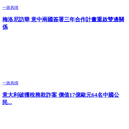
一路风情
梅洛尼訪華 意中兩國簽署三年合作計畫重啟雙邊關
係
一路风情
意大利破獲稅務欺詐案 價值17億歐元64名中國公
民...