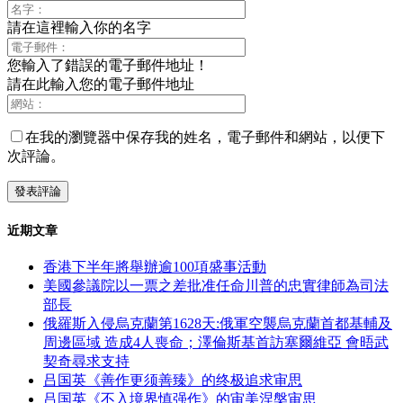
請在這裡輸入你的名字
您輸入了錯誤的電子郵件地址！
請在此輸入您的電子郵件地址
在我的瀏覽器中保存我的姓名，電子郵件和網站，以便下
次評論。
近期文章
香港下半年將舉辦逾100項盛事活動
美國參議院以一票之差批准任命川普的忠實律師為司法
部長
俄羅斯入侵烏克蘭第1628天:俄軍空襲烏克蘭首都基輔及
周邊區域 造成4人喪命；澤倫斯基首訪塞爾維亞 會晤武
契奇尋求支持
吕国英《善作更须善臻》的终极追求审思
吕国英《不入境界慎强作》的审美涅槃审思