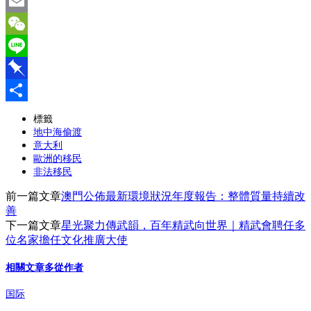
Twitter
Email
WeChat
Line
Pinboard
分
標籤
地中海偷渡
享
意大利
歐洲的移民
非法移民
前一篇文章
澳門公佈最新環境狀況年度報告：整體質量持續改
善
下一篇文章
星光聚力傳武韻，百年精武向世界｜精武會聘任多
位名家擔任文化推廣大使
相關文章
多從作者
国际