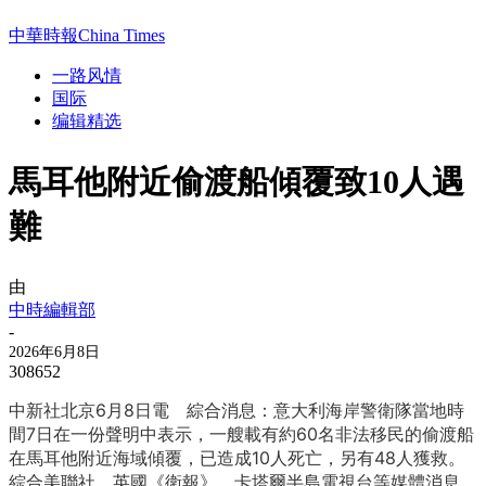
中華時報China Times
一路风情
国际
编辑精选
馬耳他附近偷渡船傾覆致10人遇
難
由
中時編輯部
-
2026年6月8日
308652
中新社北京6月8日電 綜合消息：意大利海岸警衛隊當地時
間7日在一份聲明中表示，一艘載有約60名非法移民的偷渡船
在馬耳他附近海域傾覆，已造成10人死亡，另有48人獲救。
綜合美聯社、英國《衛報》、卡塔爾半島電視台等媒體消息，