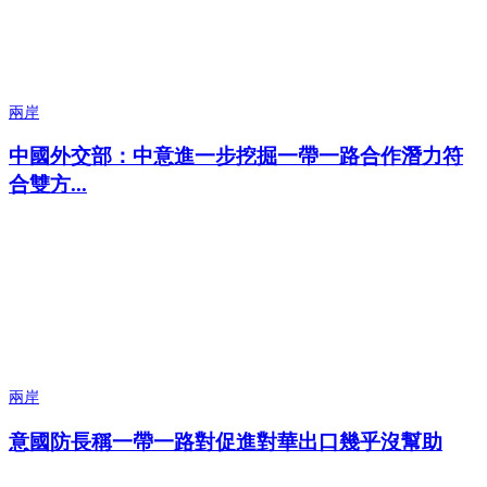
兩岸
中國外交部：中意進一步挖掘一帶一路合作潛力符
合雙方...
兩岸
意國防長稱一帶一路對促進對華出口幾乎沒幫助