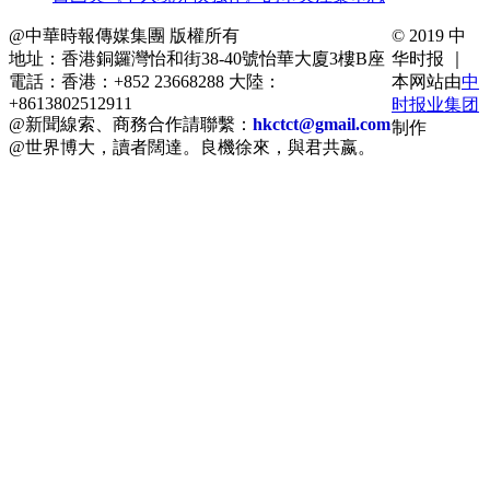
@中華時報傳媒集團 版權所有
© 2019 中
地址：香港銅鑼灣怡和街38-40號怡華大廈3樓B座
华时报 ｜
電話：香港：+852 23668288 大陸：
本网站由
中
+8613802512911
时报业集团
@新聞線索、商務合作請聯繫：
hkctct@gmail.com
制作
@世界博大，讀者闊達。良機徐來，與君共嬴。