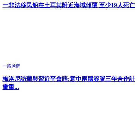
一非法移民船在土耳其附近海域傾覆 至少19人死亡
一路风情
梅洛尼訪華與習近平會晤:意中兩國簽署三年合作計
畫重...