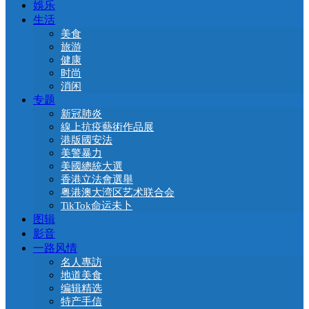
娛乐
生活
美食
旅游
健康
时尚
消闲
专题
新冠肺炎
線上抗疫藝術作品展
港版國安法
美警暴力
美國總統大選
香港立法會選舉
粤港澳大湾区艺术联合会
TikTok命运未卜
图辑
影音
一路风情
名人專訪
地道美食
编辑精选
特产手信