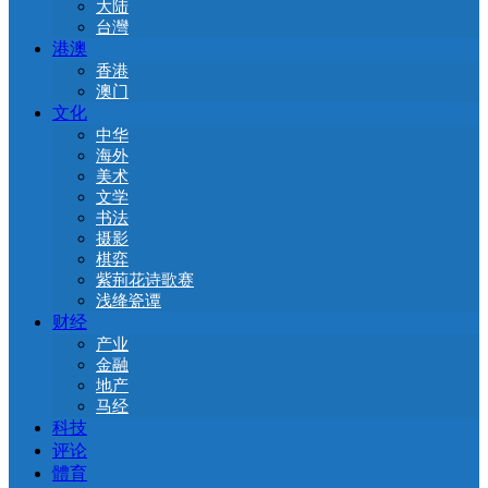
大陆
台灣
港澳
香港
澳门
文化
中华
海外
美术
文学
书法
摄影
棋弈
紫荊花诗歌赛
浅绛瓷谭
财经
产业
金融
地产
马经
科技
评论
體育