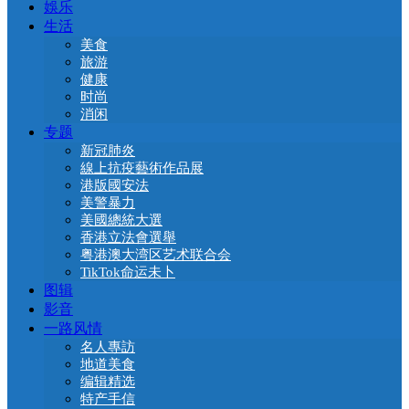
娛乐
生活
美食
旅游
健康
时尚
消闲
专题
新冠肺炎
線上抗疫藝術作品展
港版國安法
美警暴力
美國總統大選
香港立法會選舉
粤港澳大湾区艺术联合会
TikTok命运未卜
图辑
影音
一路风情
名人專訪
地道美食
编辑精选
特产手信