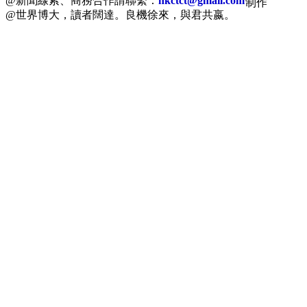
@新聞線索、商務合作請聯繫：
hkctct@gmail.com
制作
@世界博大，讀者闊達。良機徐來，與君共嬴。