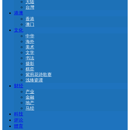
大陆
台灣
港澳
香港
澳门
文化
中华
海外
美术
文学
书法
摄影
棋弈
紫荊花诗歌赛
浅绛瓷谭
财经
产业
金融
地产
马经
科技
评论
體育