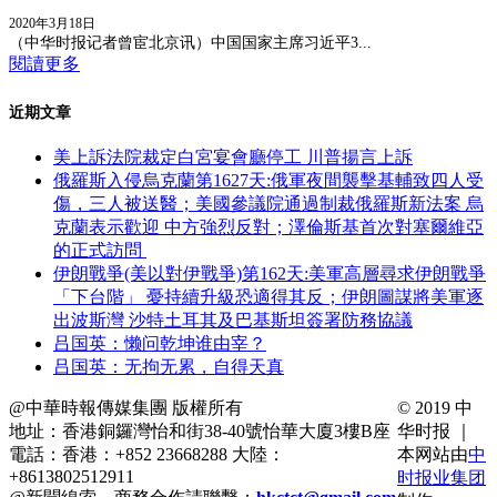
2020年3月18日
（中华时报记者曾宦北京讯）中国国家主席习近平3...
閱讀更多
近期文章
美上訴法院裁定白宮宴會廳停工 川普揚言上訴
俄羅斯入侵烏克蘭第1627天:俄軍夜間襲擊基輔致四人受
傷，三人被送醫；美國參議院通過制裁俄羅斯新法案 烏
克蘭表示歡迎 中方強烈反對；澤倫斯基首次對塞爾維亞
的正式訪問
伊朗戰爭(美以對伊戰爭)第162天:美軍高層尋求伊朗戰爭
「下台階」 憂持續升級恐適得其反；伊朗圖謀將美軍逐
出波斯灣 沙特土耳其及巴基斯坦簽署防務協議
吕国英：懒问乾坤谁由宰？
吕国英：无拘无累，自得天真
@中華時報傳媒集團 版權所有
© 2019 中
地址：香港銅鑼灣怡和街38-40號怡華大廈3樓B座
华时报 ｜
電話：香港：+852 23668288 大陸：
本网站由
中
+8613802512911
时报业集团