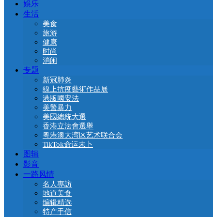
娛乐
生活
美食
旅游
健康
时尚
消闲
专题
新冠肺炎
線上抗疫藝術作品展
港版國安法
美警暴力
美國總統大選
香港立法會選舉
粤港澳大湾区艺术联合会
TikTok命运未卜
图辑
影音
一路风情
名人專訪
地道美食
编辑精选
特产手信