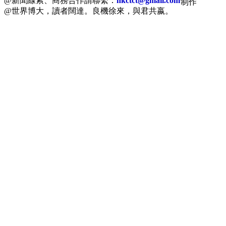
@新聞線索、商務合作請聯繫：
hkctct@gmail.com
制作
@世界博大，讀者闊達。良機徐來，與君共嬴。