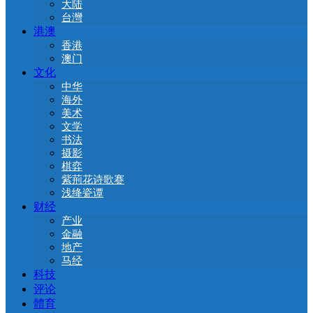
大陆
台灣
港澳
香港
澳门
文化
中华
海外
美术
文学
书法
摄影
棋弈
紫荊花诗歌赛
浅绛瓷谭
财经
产业
金融
地产
马经
科技
评论
體育