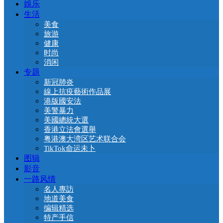
娛乐
生活
美食
旅游
健康
时尚
消闲
专题
新冠肺炎
線上抗疫藝術作品展
港版國安法
美警暴力
美國總統大選
香港立法會選舉
粤港澳大湾区艺术联合会
TikTok命运未卜
图辑
影音
一路风情
名人專訪
地道美食
编辑精选
特产手信