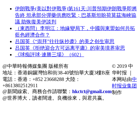
伊朗戰爭(美以對伊戰爭)第161天:川普預期伊朗戰爭即將
告終 坦承部分彈藥供應吃緊；巴基斯坦盼荷莫茲海峽協
議 助恢復美伊談判
（東西問）李明江：地緣變局下，中國與東盟如何共拓
藍色經濟合作？
吕国英《“崇拜”往往纵抄袭》的美之创生审思
吕国英《拒绝迎合方可远离平庸》的审美境界审思
《球痴評球·連勝三場》（602）
@中華時報傳媒集團 版權所有
© 2019 中
地址：香港銅鑼灣怡和街38-40號怡華大廈3樓B座
华时报 ｜
電話：香港：+852 23668288 大陸：
本网站由
中
+8613802512911
时报业集团
@新聞線索、商務合作請聯繫：
hkctct@gmail.com
制作
@世界博大，讀者闊達。良機徐來，與君共嬴。