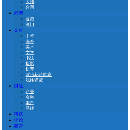
大陆
台灣
港澳
香港
澳门
文化
中华
海外
美术
文学
书法
摄影
棋弈
紫荊花诗歌赛
浅绛瓷谭
财经
产业
金融
地产
马经
科技
评论
體育