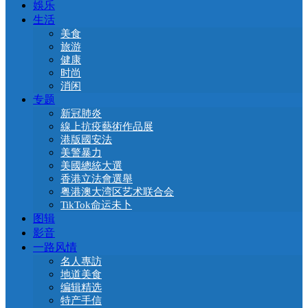
娛乐
生活
美食
旅游
健康
时尚
消闲
专题
新冠肺炎
線上抗疫藝術作品展
港版國安法
美警暴力
美國總統大選
香港立法會選舉
粤港澳大湾区艺术联合会
TikTok命运未卜
图辑
影音
一路风情
名人專訪
地道美食
编辑精选
特产手信