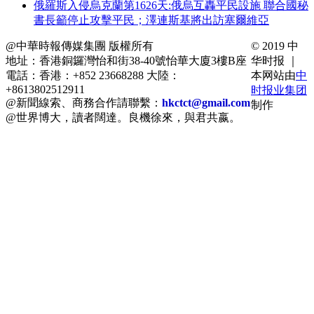
俄羅斯入侵烏克蘭第1626天:俄烏互轟平民設施 聯合國秘
書長籲停止攻擊平民；澤連斯基將出訪塞爾維亞
@中華時報傳媒集團 版權所有
© 2019 中
地址：香港銅鑼灣怡和街38-40號怡華大廈3樓B座
华时报 ｜
電話：香港：+852 23668288 大陸：
本网站由
中
+8613802512911
时报业集团
@新聞線索、商務合作請聯繫：
hkctct@gmail.com
制作
@世界博大，讀者闊達。良機徐來，與君共嬴。