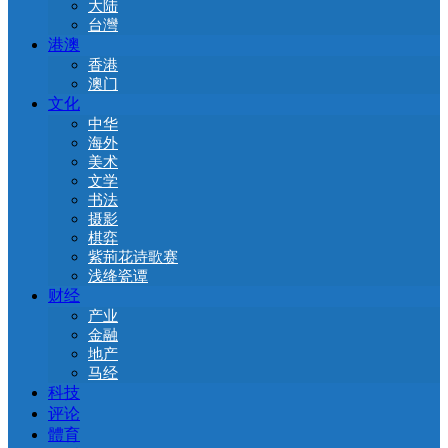
大陆
台灣
港澳
香港
澳门
文化
中华
海外
美术
文学
书法
摄影
棋弈
紫荊花诗歌赛
浅绛瓷谭
财经
产业
金融
地产
马经
科技
评论
體育