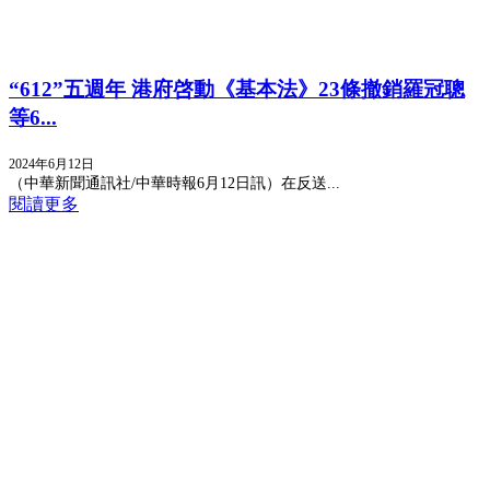
“612”五週年 港府啓動《基本法》23條撤銷羅冠聰
等6...
2024年6月12日
（中華新聞通訊社/中華時報6月12日訊）在反送...
閱讀更多