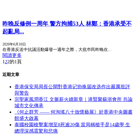
昨晚反修例一周年 警方拘捕53人 林鄭：香港承受不
起亂局...
2020年6月10日
在香港反送中抗議活動爆發一週年之際，大批巿民昨晚在...
閱讀更多
1
2
2的1頁
近期文章
香港保安局局長公開對香港记协换届改选作出嚴厲批評
與警告
宗聖家風潤香江 文脈薪火續新章｜港賢聚蘇浙會所 共論
城市文化傳承
《何止群芳 —— 何洵瑤八十放懷藝展》於香港中央圖書
館盛大啟幕
泰國校園槍擊案增至8死逾20傷 當局稱槍手是14歲學 生
總理深感震驚和悲痛