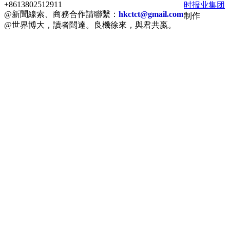
+8613802512911
时报业集团
@新聞線索、商務合作請聯繫：
hkctct@gmail.com
制作
@世界博大，讀者闊達。良機徐來，與君共嬴。