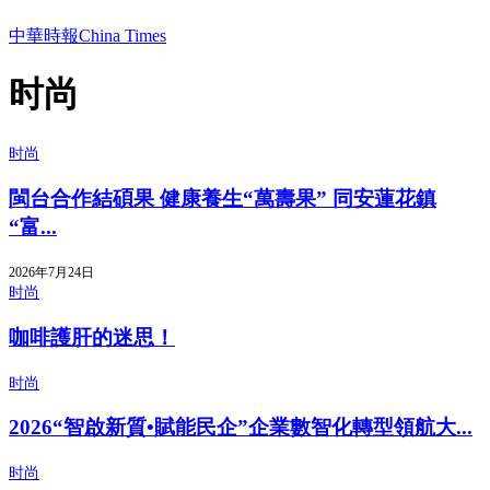
中華時報China Times
时尚
时尚
閩台合作結碩果 健康養生“萬壽果” 同安蓮花鎮
“富...
2026年7月24日
时尚
咖啡護肝的迷思！
时尚
2026“智啟新質•賦能民企”企業數智化轉型領航大...
时尚