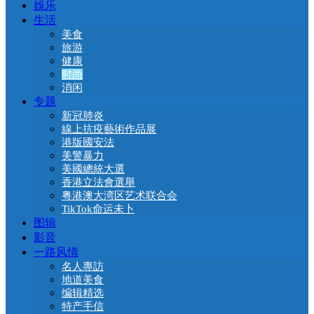
娛乐
生活
美食
旅游
健康
时尚
消闲
专题
新冠肺炎
線上抗疫藝術作品展
港版國安法
美警暴力
美國總統大選
香港立法會選舉
粤港澳大湾区艺术联合会
TikTok命运未卜
图辑
影音
一路风情
名人專訪
地道美食
编辑精选
特产手信