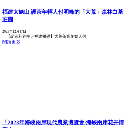
福建太姥山 護茶年輕人付明峰的「大荒」森林白茶
莊園
2023年12月17日
【記者莊翱宇／福建報導】大荒茶業創始人付...
閱讀更多
「2023年海峽兩岸現代農業博覽會·海峽兩岸花卉博