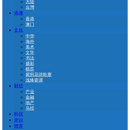
大陆
台灣
港澳
香港
澳门
文化
中华
海外
美术
文学
书法
摄影
棋弈
紫荊花诗歌赛
浅绛瓷谭
财经
产业
金融
地产
马经
科技
评论
體育