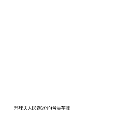
环球夫人民选冠军4号吴芓蔆