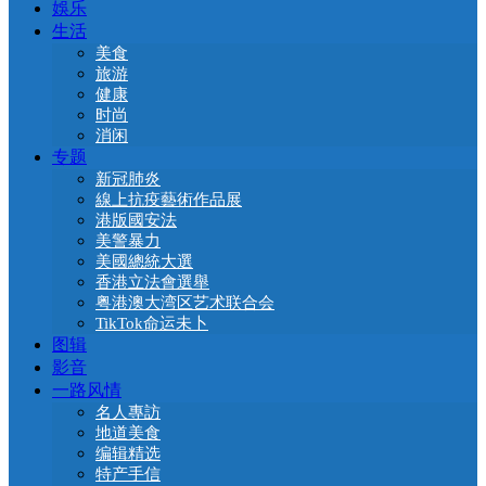
娛乐
生活
美食
旅游
健康
时尚
消闲
专题
新冠肺炎
線上抗疫藝術作品展
港版國安法
美警暴力
美國總統大選
香港立法會選舉
粤港澳大湾区艺术联合会
TikTok命运未卜
图辑
影音
一路风情
名人專訪
地道美食
编辑精选
特产手信