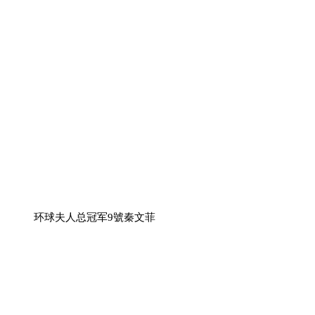
环球夫人总冠军9號秦文菲