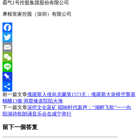
霸气1号控股集团股份有限公司
摩根世家控股（深圳）有限公司
Facebook
Twitter
Email
WeChat
Line
Pinboard
前一篇文章
俄羅斯入侵烏克蘭第1573天：俄羅斯大規模空襲基
分
輔釀13傷 洞窟修道院陷火海
享
下一篇文章
深挖文化富矿 唱响时代新声：“湖畔飞歌”一一向
阳湖诗歌朗诵音乐会在咸宁举行
留下一個答复