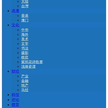
大陆
台灣
港澳
香港
澳门
文化
中华
海外
美术
文学
书法
摄影
棋弈
紫荊花诗歌赛
浅绛瓷谭
财经
产业
金融
地产
马经
科技
评论
體育