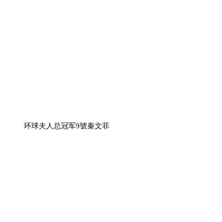
环球夫人总冠军9號秦文菲