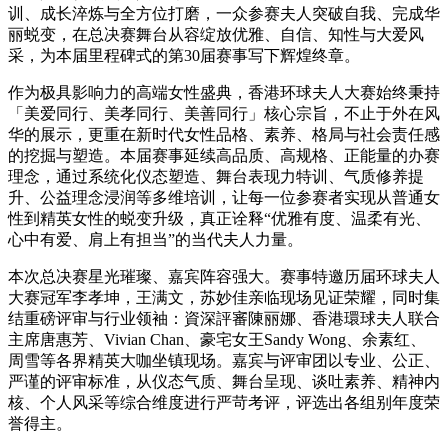
训、成长淬炼与全方位打磨，一众参赛夫人突破自我、完成华
丽蜕变，在总决赛舞台从容绽放优雅、自信、知性与大爱风
采，为本届里程碑式的第30届赛事写下辉煌终章。
作为极具影响力的高端女性盛典，香港环球夫人大赛始终秉持
「美爱同行、美孝同行、美善同行」核心宗旨，不止于外在风
华的展示，更重在新时代女性品格、素养、格局与社会责任感
的挖掘与塑造。本届赛事延续高品质、高规格、正能量的办赛
理念，通过系统化仪态塑造、舞台表现力特训、气质修养提
升、公益理念浸润等多维培训，让每一位参赛者实现从普通女
性到精英女性的蜕变升级，真正诠释“优雅有度、温柔有光、
心中有爱、肩上有担当”的当代夫人力量。
本次总决赛星光璀璨、嘉宾阵容强大。赛事特邀历届环球夫人
大赛冠军李孝坤，王满文，苏妙佳亲临现场见证荣耀，同时集
结重磅评审与行业领袖：資深評審陳丽娜、香港環球夫人联合
主席唐惠芳、Vivian Chan、豪宅女王Sandy Wong、余素红、
周雪等各界精英大咖坐镇现场。嘉宾与评审团以专业、公正、
严谨的评审标准，从仪态气质、舞台呈现、谈吐素养、精神内
核、个人风采等综合维度进行严苛考评，评选出各组别年度荣
誉得主。