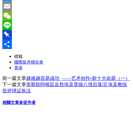
Twitter
Email
WeChat
Line
Pinboard
分
標籤
國際龍舟聯合會
享
香港
前一篇文章
越难越容易成功 ——艺术创作•新十大命题（一）
下一篇文章
美斯助阿根廷反胜埃及晋级八强后落泪 埃及教练
批评球证执法
相關文章
多從作者