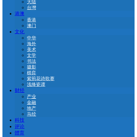
大陆
台灣
港澳
香港
澳门
文化
中华
海外
美术
文学
书法
摄影
棋弈
紫荊花诗歌赛
浅绛瓷谭
财经
产业
金融
地产
马经
科技
评论
體育