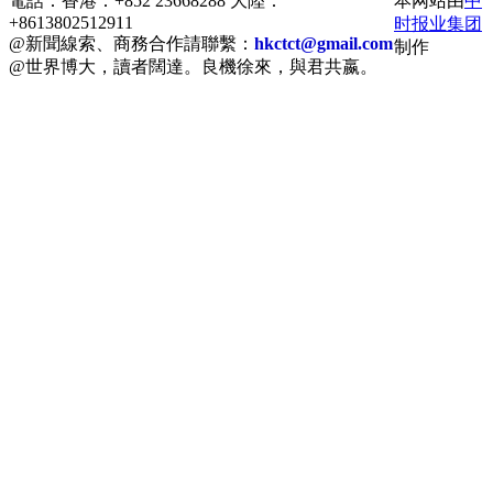
電話：香港：+852 23668288 大陸：
本网站由
中
+8613802512911
时报业集团
@新聞線索、商務合作請聯繫：
hkctct@gmail.com
制作
@世界博大，讀者闊達。良機徐來，與君共嬴。