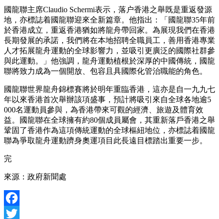
國龍聯主席Claudio Schermi表示，落户香港之舉既是重返發源
地，亦標誌着國龍聯迎來全新篇章。他指出：「國龍聯35年前
於香港成立，重返香港猶如將龍舟帶回家。為展現我們在香港
長期發展的承諾，我們將在本地招聘全職員工，善用香港專業
人才拓展龍舟運動的全球影響力，並吸引更廣泛的國際社群參
與此運動。」他強調，龍舟運動植根於深厚的中國傳統，國龍
聯將致力成為一個開放、包容且具國際化管治職能的角色。
國龍聯世界龍舟錦標賽將於明年重臨香港，這亦是自一九九七
年以來香港首次舉辦該項盛事，預計將吸引來自全球各地逾5
000名運動員參與，為香港帶來可觀的經濟、旅遊及體育效
益。國龍聯在全球擁有約80個成員屬會，其重新落戶香港之舉
鞏固了香港作為這項傳統運動的全球樞紐地位，亦標誌着國龍
聯為爭取龍舟運動躋身奧運項目此長遠目標踏出重要一步。
完
來源：政府新聞處
Facebook