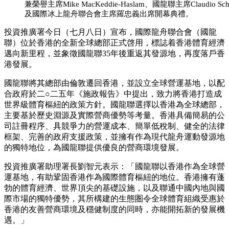
兼榮譽主席Mike MacKeddie-Haslam、國龍聯主席Claudio Scherm
及國際冰上龍舟聯合會主席羅忠義出席開幕典禮。
投資推廣署今日（七月八日）宣布，國際龍舟聯合會（國龍
聯）位於香港的全新全球總部正式啓用，標誌着香港體育經濟
邁向新里程，並象徵國龍聯35年後重返其發源地，再度落戶香
港發展。
國龍聯將其總部由倫敦遷回香港，並設立全球營運基地，以配
合政府於二○二五年《施政報告》中提出，致力將香港打造成
世界級體育樞紐的政策方針。國龍聯選擇以香港為全球總部，
主要基於歷史淵源及實際營商優勢等考量。香港具備簡易的公
司註冊程序、具競爭力的營運成本、簡單低稅制、健全的法律
框架、完善的政府支援政策，並擁有作為現代龍舟運動發源地
的獨特地位，為國龍聯提供優良的營商環境發展。
投資推廣署助理署長劉智元表示：「國龍聯以香港作為全球營
運基地，有助鞏固香港作為國際體育樞紐的地位。香港擁有蓬
勃的體育經濟、世界頂尖的基礎設施，以及聯通中國內地與國
際市場的獨特優勢，其所構建的生態圏令全球體育組織受惠於
香港的友善營商環境及穩健制度的同時，亦能開拓新的發展機
遇。」