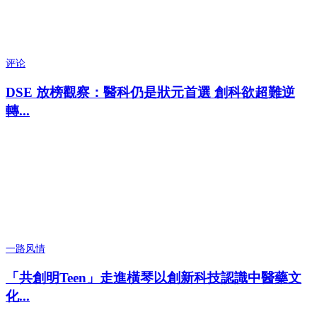
评论
DSE 放榜觀察：醫科仍是狀元首選 創科欲超難逆
轉...
一路风情
「共創明Teen」走進橫琴以創新科技認識中醫藥文
化...