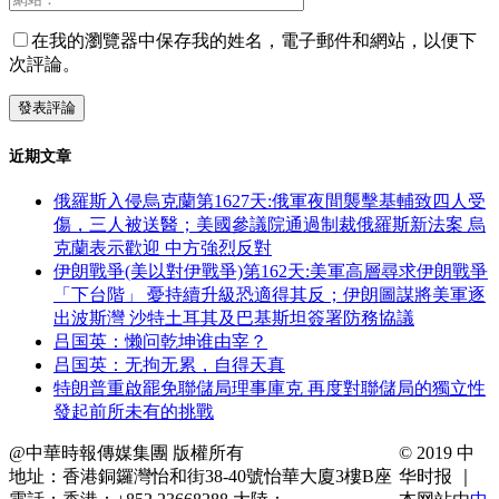
在我的瀏覽器中保存我的姓名，電子郵件和網站，以便下
次評論。
近期文章
俄羅斯入侵烏克蘭第1627天:俄軍夜間襲擊基輔致四人受
傷，三人被送醫；美國參議院通過制裁俄羅斯新法案 烏
克蘭表示歡迎 中方強烈反對
伊朗戰爭(美以對伊戰爭)第162天:美軍高層尋求伊朗戰爭
「下台階」 憂持續升級恐適得其反；伊朗圖謀將美軍逐
出波斯灣 沙特土耳其及巴基斯坦簽署防務協議
吕国英：懒问乾坤谁由宰？
吕国英：无拘无累，自得天真
特朗普重啟罷免聯儲局理事庫克 再度對聯儲局的獨立性
發起前所未有的挑戰
@中華時報傳媒集團 版權所有
© 2019 中
地址：香港銅鑼灣怡和街38-40號怡華大廈3樓B座
华时报 ｜