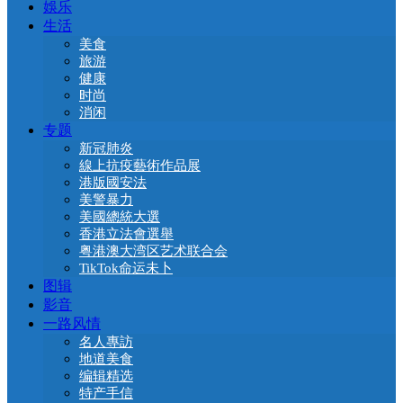
娛乐
生活
美食
旅游
健康
时尚
消闲
专题
新冠肺炎
線上抗疫藝術作品展
港版國安法
美警暴力
美國總統大選
香港立法會選舉
粤港澳大湾区艺术联合会
TikTok命运未卜
图辑
影音
一路风情
名人專訪
地道美食
编辑精选
特产手信