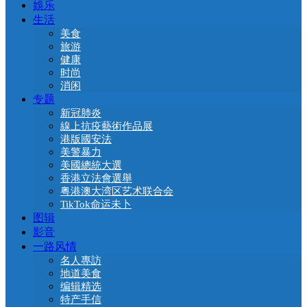
娛乐
生活
美食
旅游
健康
时尚
消闲
专题
新冠肺炎
線上抗疫藝術作品展
港版國安法
美警暴力
美國總統大選
香港立法會選舉
粤港澳大湾区艺术联合会
TikTok命运未卜
图辑
影音
一路风情
名人專訪
地道美食
编辑精选
特产手信