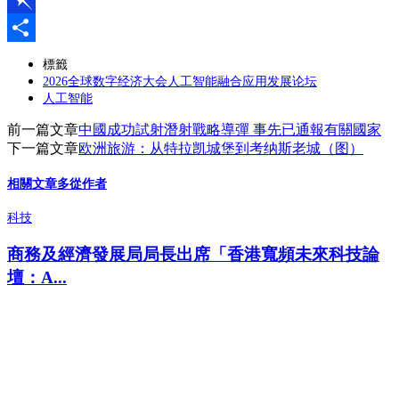
Pinboard
分
標籤
2026全球数字经济大会人工智能融合应用发展论坛
享
人工智能
前一篇文章
中國成功試射潛射戰略導彈 事先已通報有關國家
下一篇文章
欧洲旅游：从特拉凯城堡到考纳斯老城（图）
相關文章
多從作者
科技
商務及經濟發展局局長出席「香港寬頻未來科技論
壇：A...