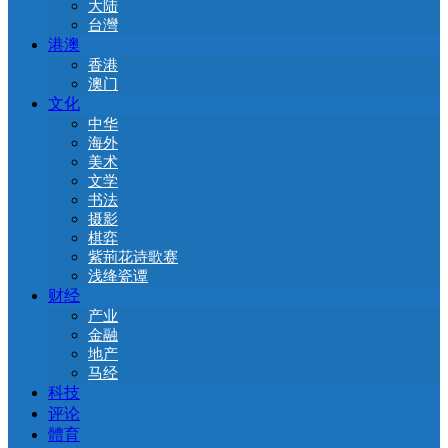
大陆
台灣
港澳
香港
澳门
文化
中华
海外
美术
文学
书法
摄影
棋弈
紫荊花诗歌赛
浅绛瓷谭
财经
产业
金融
地产
马经
科技
评论
體育