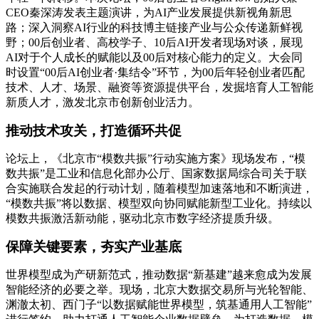
CEO秦深涛发表主题演讲，为AI产业发展提供新视角新思
路；深入洞察AI行业的科技博主链接产业与公众传递新鲜视
野；00后创业者、高校学子、10后AI开发者现场对谈，展现
AI对于个人成长的赋能以及00后对核心能力的定义。大会同
时设置“00后AI创业者·集结令”环节，为00后年轻创业者匹配
技术、人才、场景、融资等资源提供平台，发掘培育人工智能
新质人才，激发北京市创新创业活力。
推动技术攻关，打造循环共促
论坛上，《北京市“模数共振”行动实施方案》现场发布，“模
数共振”是工业和信息化部办公厅、国家数据局综合司关于联
合实施联合发起的行动计划，随着模型加速落地和不断演进，
“模数共振”将以数据、模型双向协同赋能新型工业化。持续以
模数共振激活新动能，驱动北京市数字经济提质升级。
保障关键要素，夯实产业基底
世界模型成为产研新范式，推动数据“新基建”越来愈成为发展
智能经济的必要之举。现场，北京大数据交易所与光轮智能、
渊澈太初、西门子“以数据赋能世界模型，筑基通用人工智能”