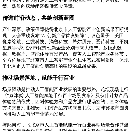
进行签约，助力打通人工智能企业数据壁垒，为打造数据、模
型、场景的落地闭环提供坚实保障。
传递前沿动态，共绘创新蓝图
产业深厚、政策保障使得北京市人工智能产业创新成果不断涌
现。大会重磅发布“AI创新产品首发矩阵”，玻色量子、美团、
像素绽放、生数科技、滴普科技、希尔贝壳、爱诗科技、平凯
星辰等8家北京市优秀创新企业分别带来大模型、多模态数
据、数据库、智能体等首发产品，覆盖人工智能产业各环节，
全方位展现了北京市人工智能产业全栈生态式布局版图，体现
了北京市人工智能创新高地的建设的卓越成果。
推动场景落地，赋能千行百业
场景驱动是推动人工智能产业发展的重要思路。论坛现场进行
《“京津冀”人工智能赋能千行百业场景发布》及伙伴计划产品
体验签约仪式，四对体验方和产品方进行现场签约，四对体验
方均来自河北雄安、四对产品方均来自北京，京津冀城市圈协
同推动人工智能产业落地发展。
与此同时，《北京市人工智能赋能千行百业典型场景合作共建
发布》进行合作启动仪式，四对合作共建方将分别合作建设朝