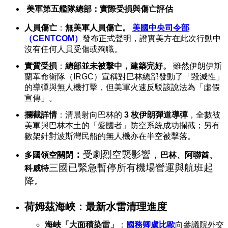
美軍第五艦隊總部：實際受損與傷亡評估
人員傷亡
：
無美軍人員傷亡。
美國中央司令部
（CENTCOM）
發布正式聲明，證實美方在此次行動中
沒有任何人員受傷或殉職。
實質受損
：
總部並未被擊中，建築完好。
雖然伊朗伊斯
蘭革命衛隊（IRGC）宣稱對巴林總部發動了「毀滅性」
的導彈與無人機打擊，但美軍火速反駁該說法為「虛假
宣傳」。
攔截詳情
：清晨射向巴林的
3 枚伊朗彈道導彈
，全數被
美軍與巴林本土的「愛國者」防空系統成功攔截；另有
數架針對波斯灣民船的無人機亦在半空被擊落。
：
受劇烈空襲影響，
多國領空關閉
巴林、阿聯酋、
三國已緊急暫停所有機場營運與航班起
科威特
降。
荷姆茲海峽：最新水雷清理進度
海峽「大面積染雷」
：
國務卿盧比歐
向參議院外交