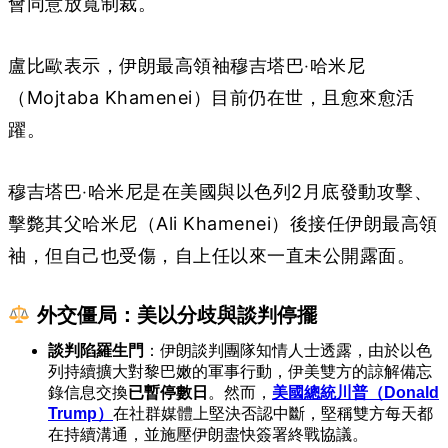
會同意放寬制裁。
盧比歐表示，伊朗最高領袖穆吉塔巴‧哈米尼
（Mojtaba Khamenei）目前仍在世，且愈來愈活
躍。
穆吉塔巴‧哈米尼是在美國與以色列2月底發動攻擊、
擊斃其父哈米尼（Ali Khamenei）後接任伊朗最高領
袖，但自己也受傷，自上任以來一直未公開露面。
外交僵局：美以分歧與談判停擺
談判陷羅生門
：伊朗談判團隊知情人士透露，由於以色
列持續擴大對黎巴嫩的軍事行動，伊美雙方的諒解備忘
錄信息交換
已暫停數日
。然而，
美國總統川普（Donald
Trump）
在社群媒體上堅決否認中斷，堅稱雙方每天都
在持續溝通，並施壓伊朗盡快簽署終戰協議。