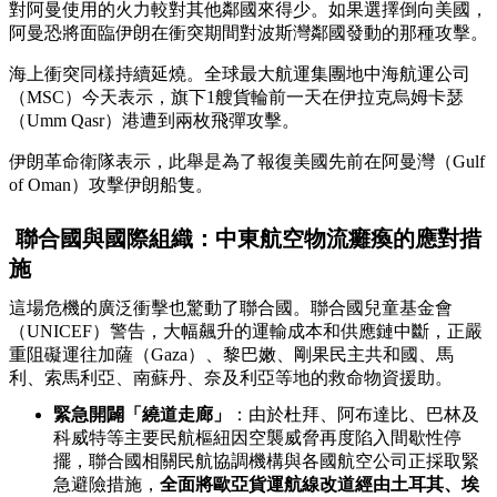
對阿曼使用的火力較對其他鄰國來得少。如果選擇倒向美國，
阿曼恐將面臨伊朗在衝突期間對波斯灣鄰國發動的那種攻擊。
海上衝突同樣持續延燒。全球最大航運集團地中海航運公司
（MSC）今天表示，旗下1艘貨輪前一天在伊拉克烏姆卡瑟
（Umm Qasr）港遭到兩枚飛彈攻擊。
伊朗革命衛隊表示，此舉是為了報復美國先前在阿曼灣（Gulf
of Oman）攻擊伊朗船隻。
聯合國與國際組織：中東航空物流癱瘓的應對措
施
這場危機的廣泛衝擊也驚動了聯合國。聯合國兒童基金會
（UNICEF）警告，大幅飆升的運輸成本和供應鏈中斷，正嚴
重阻礙運往加薩（Gaza）、黎巴嫩、剛果民主共和國、馬
利、索馬利亞、南蘇丹、奈及利亞等地的救命物資援助。
緊急開闢「繞道走廊」
：由於杜拜、阿布達比、巴林及
科威特等主要民航樞紐因空襲威脅再度陷入間歇性停
擺，聯合國相關民航協調機構與各國航空公司正採取緊
急避險措施，
全面將歐亞貨運航線改道經由土耳其、埃