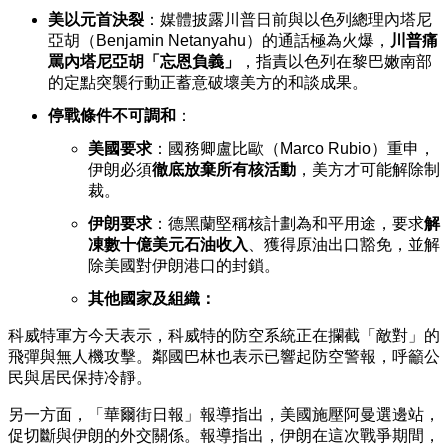
美以元首決裂
：媒體披露川普日前與以色列總理內塔尼
亞胡（Benjamin Netanyahu）的通話極為火爆，
川普痛
罵內塔尼亞胡「忘恩負義」
，指責以色列在黎巴嫩南部
的定點突襲行動正蓄意破壞美方的和談成果。
停戰條件不可調和
：
美國要求
：國務卿盧比歐（Marco Rubio）重申，
伊朗必須
徹底放棄所有核活動
，美方才可能解除制
裁。
伊朗要求
：德黑蘭堅稱核計劃為和平用途，要求
解
凍數十億美元石油收入
、獲得原油出口豁免，並解
除美國對伊朗港口的封鎖。
其他國家及組織：
科威特軍方今天表示，科威特的防空系統正在攔截「敵對」的
飛彈與無人機攻擊。鄰國巴林也表示已響起防空警報，呼籲公
民與居民保持冷靜。
另一方面，「華爾街日報」報導指出，美國施壓阿曼選邊站，
促切斷與伊朗的外交關係。報導指出，伊朗在這次戰爭期間，