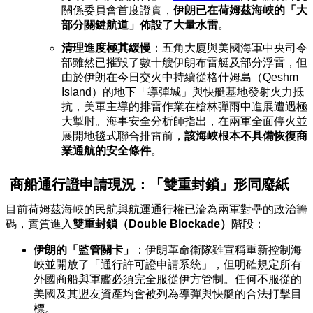
關係委員會首度證實，
伊朗已在荷姆茲海峽的「大
部分關鍵航道」佈設了大量水雷
。
清理進度極其緩慢
：五角大廈與
美國海軍中央司令
部
雖然已摧毀了數十艘伊朗布雷艇及部分浮雷，但
由於伊朗在今日交火中持續從格什姆島（Qeshm
Island）的地下「導彈城」與快艇基地發射火力抵
抗，美軍主導的排雷作業在槍林彈雨中進展遭遇極
大掣肘。海事安全分析師指出，在兩軍全面停火並
展開地毯式聯合排雷前，
該海峽根本不具備恢復商
業通航的安全條件
。
商船通行證申請現況：「雙重封鎖」形同廢紙
目前荷姆茲海峽的民航與航運通行權已淪為兩軍對壘的政治籌
碼，實質進入
雙重封鎖（Double Blockade）
階段：
伊朗的「監管關卡」
：伊朗革命衛隊雖宣稱重新控制海
峽並開放了「通行許可證申請系統」，但明確規定所有
外國商船與軍艦必須完全服從伊方管制。任何不服從的
美國及其盟友資產均會被列為導彈與快艇的合法打擊目
標。