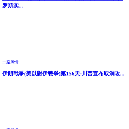
罗斯实...
一路风情
伊朗戰爭(美以對伊戰爭)第156天:川普宣布取消攻...