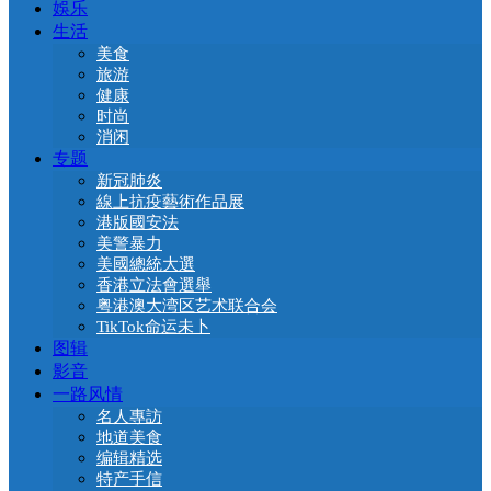
娛乐
生活
美食
旅游
健康
时尚
消闲
专题
新冠肺炎
線上抗疫藝術作品展
港版國安法
美警暴力
美國總統大選
香港立法會選舉
粤港澳大湾区艺术联合会
TikTok命运未卜
图辑
影音
一路风情
名人專訪
地道美食
编辑精选
特产手信