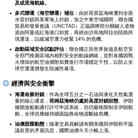
及或里海航線。
多式聯運（海空聯運）補位
：由於荷莫茲海峽遭到全面
水雷封鎖與美軍海上封鎖，加之中東空域關閉，聯合國
貿易和發展會議（UNCTAD）正協調將部分關鍵人道物
資由阿曼或紅海港口卸貨，再經由沙烏地阿拉伯陸路跨
境運送，以緩減空運力收緊 14% 的危機。
啟動區域安全試點評估
：聯合國正與世界旅遊及航空安
全部門推廣區域內相對安全的航線網絡，並對各國因戰
火增加的航空油價附加費進行市場穩定干預，以防止全
球空運運價發生毀滅性暴漲。
經濟與安全衝擊
海運命脈封鎖
：作為全球五分之一石油與液化天然氣運
量的核心通道，
荷姆茲海峽仍處於高度封鎖狀態
。伊朗
雖開放船舶通行許可申請系統，但仍嚴格限制非伊朗船
舶，全球供應鏈持續面臨救命物資斷線危機。
油價股匯動態：
隨著交易員解讀有關美國與伊朗和平協
議前景的矛盾訊息，國際油價今天小幅上漲。