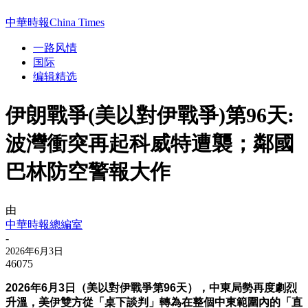
中華時報China Times
一路风情
国际
编辑精选
伊朗戰爭(美以對伊戰爭)第96天:
波灣衝突再起科威特遭襲；鄰國
巴林防空警報大作
由
中華時報總編室
-
2026年6月3日
46075
2026年6月3日（美以對伊戰爭第96天）
，中東局勢再度劇烈
升溫，美伊雙方從「桌下談判」轉為在整個中東範圍內的「直