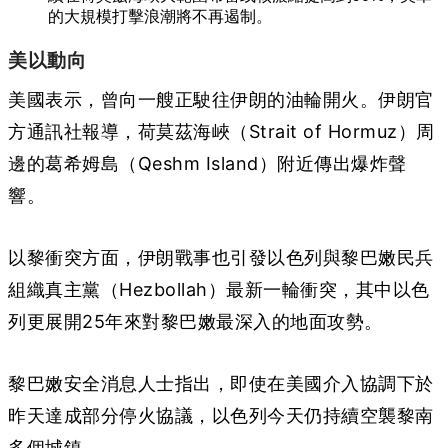
的大規模打擊浪潮將不再遏制。
美以動向
美國表示，曾向一艘正駛往伊朗的油輪開火。伊朗官
方通訊社報導，荷莫茲海峽（Strait of Hormuz）周
邊的葛希姆島（Qeshm Island）附近傳出爆炸聲
響。
以黎衝突方面，伊朗戰事也引發以色列與黎巴嫩民兵
組織真主黨（Hezbollah）最新一輪衝突，其中以色
列更展開25年來對黎巴嫩最深入的地面攻勢。
黎巴嫩安全消息人士指出，即使在美國介入協調下於
昨天達成部分停火協議，以色列今天仍持續空襲黎南
多個城鎮。