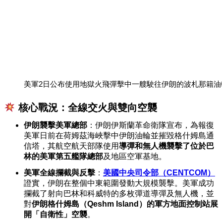
美軍2日公布使用地獄火飛彈擊中一艘駛往伊朗的波札那籍油輪，
核心戰況：全線交火與雙向空襲
伊朗襲擊美軍總部
：伊朗伊斯蘭革命衛隊宣布，為報復
美軍日前在荷姆茲海峽擊中伊朗油輪並摧毀格什姆島通
信塔，其航空航天部隊使用
導彈和無人機襲擊了位於巴
林的美軍第五艦隊總部
及地區空軍基地。
美軍全線攔截與反擊
：
美國中央司令部（CENTCOM）
證實，伊朗在整個中東範圍發動大規模襲擊。美軍成功
攔截了射向巴林和科威特的多枚彈道導彈及無人機，並
對
伊朗格什姆島（Qeshm Island）的軍方地面控制站展
開「自衛性」空襲
。