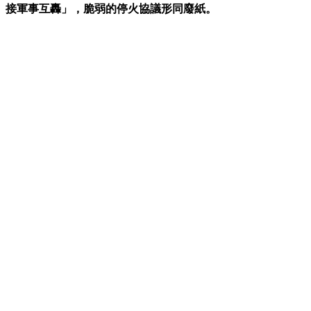
接軍事互轟」，脆弱的停火協議形同廢紙。