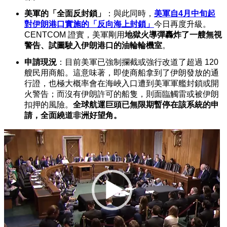
美軍的「全面反封鎖」
：與此同時，
美軍自4月中旬起
對伊朗港口實施的「反向海上封鎖」
今日再度升級。
CENTCOM 證實，美軍剛用
地獄火導彈轟炸了一艘無視
警告、試圖駛入伊朗港口的油輪輪機室
。
申請現況
：目前美軍已強制攔截或強行改道了超過 120
艘民用商船。這意味著，即使商船拿到了伊朗發放的通
行證，也極大概率會在海峽入口遭到美軍軍艦封鎖或開
火警告；而沒有伊朗許可的船隻，則面臨觸雷或被伊朗
扣押的風險。
全球航運巨頭已無限期暫停在該系統的申
請，全面繞道非洲好望角。
视
频
播
放
器