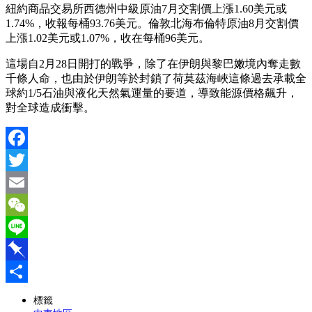
紐約商品交易所西德州中級原油7月交割價上漲1.60美元或
1.74%，收報每桶93.76美元。倫敦北海布倫特原油8月交割價
上漲1.02美元或1.07%，收在每桶96美元。
這場自2月28日開打的戰爭，除了在伊朗與黎巴嫩境內奪走數
千條人命，也由於伊朗等於封鎖了荷莫茲海峽這條過去承載全
球約1/5石油與液化天然氣運量的要道，導致能源價格飆升，
對全球造成衝擊。
Facebook
Twitter
Email
WeChat
Line
Pinboard
分
標籤