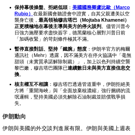
保持幕後操盤、拒絕低頭
：
美國國務卿盧比歐（Marco
Rubio）
在最新國會聽證會中證實，自其父親遭美以空
襲身亡後，
最高領袖穆吉塔巴（Mojtaba Khamenei）
正更積極地在幕後主導與美方的停火談判
。儘管川普今
日強力施壓要求盡快簽字，德黑蘭核心層對川普日前
「加碼收緊」的苛刻條件極其不滿。
暫停直接對話、堅持「鐵腕」態度
：伊朗半官方的梅爾
通訊社（Mehr）透露，因不滿美方在停火協議中「毫無
甜頭（未實質承諾解除制裁）」，加上以色列持續空襲
黎巴嫩，穆吉塔巴團隊已
連續數日未與美方直接信息交
換
。
核主權互不相讓
：穆吉塔巴透過管道重申，伊朗拒絕美
方將「重開海峽」與「全面放棄核濃縮」強行捆綁的流
氓邏輯，堅持美國必須先解除石油制裁並賠償戰爭損
失。
伊朗動向
伊朗與美國的外交談判進展有限。伊朗與美國上週表