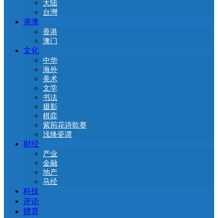
大陆
台灣
港澳
香港
澳门
文化
中华
海外
美术
文学
书法
摄影
棋弈
紫荊花诗歌赛
浅绛瓷谭
财经
产业
金融
地产
马经
科技
评论
體育