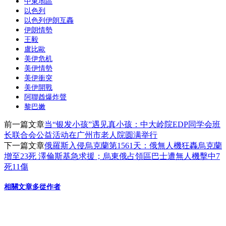
中東地區
享
以色列
以色列伊朗互轟
伊朗情勢
王毅
盧比歐
美伊危机
美伊情勢
美伊衝突
美伊開戰
阿聯酋爆炸聲
黎巴嫩
前一篇文章
当“银发小孩”遇见真小孩：中大岭院EDP同学会班
长联合会公益活动在广州市老人院圆满举行
下一篇文章
俄羅斯入侵烏克蘭第1561天：俄無人機狂轟烏克蘭
增至23死 澤倫斯基急求援；烏東俄占領區巴士遭無人機擊中7
死11傷
相關文章
多從作者