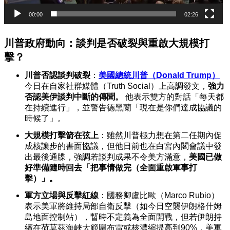
00:00
02:26
川普政府動向：談判是否破裂與重啟大規模打
擊？
川普否認談判破裂
：
美國總統川普（Donald Trump）
今日在自家社群媒體（Truth Social）上高調發文，
強力
否認美伊談判中斷的傳聞。
他表示雙方的對話「每天都
在持續進行」，並警告德黑蘭「現在是你們達成協議的
時候了」。
大規模打擊箭在弦上
：雖然川普極力想在第二任期內促
成核讓步的書面協議，但他日前也在白宮內閣會議中發
出最後通牒，強調若談判成果不令美方滿意，
美國已做
好準備隨時回去「把事情做完（全面重啟軍事打
擊）」。
軍方立場與反擊紅線
：國務卿盧比歐（Marco Rubio）
表示美軍將維持局部自衛反擊（如今日空襲伊朗格什姆
島地面控制站），暫時不定義為全面開戰，但若伊朗持
續在荷莫茲海峽大範圍布雷或核濃縮提高到90%，美軍