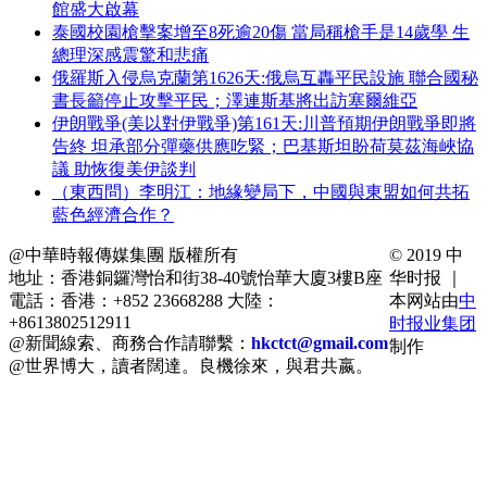
館盛大啟幕
泰國校園槍擊案增至8死逾20傷 當局稱槍手是14歲學 生
總理深感震驚和悲痛
俄羅斯入侵烏克蘭第1626天:俄烏互轟平民設施 聯合國秘
書長籲停止攻擊平民；澤連斯基將出訪塞爾維亞
伊朗戰爭(美以對伊戰爭)第161天:川普預期伊朗戰爭即將
告終 坦承部分彈藥供應吃緊；巴基斯坦盼荷莫茲海峽協
議 助恢復美伊談判
（東西問）李明江：地緣變局下，中國與東盟如何共拓
藍色經濟合作？
@中華時報傳媒集團 版權所有
© 2019 中
地址：香港銅鑼灣怡和街38-40號怡華大廈3樓B座
华时报 ｜
電話：香港：+852 23668288 大陸：
本网站由
中
+8613802512911
时报业集团
@新聞線索、商務合作請聯繫：
hkctct@gmail.com
制作
@世界博大，讀者闊達。良機徐來，與君共嬴。