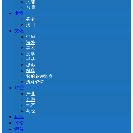
大陆
台灣
港澳
香港
澳门
文化
中华
海外
美术
文学
书法
摄影
棋弈
紫荊花诗歌赛
浅绛瓷谭
财经
产业
金融
地产
马经
科技
评论
體育