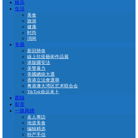
娛乐
生活
美食
旅游
健康
时尚
消闲
专题
新冠肺炎
線上抗疫藝術作品展
港版國安法
美警暴力
美國總統大選
香港立法會選舉
粤港澳大湾区艺术联合会
TikTok命运未卜
图辑
影音
一路风情
名人專訪
地道美食
编辑精选
特产手信