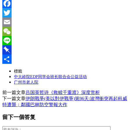
Facebook
Twitter
Email
WeChat
Line
Pinboard
分
標籤
中大岭院EDP同学会班长联合会公益活动
享
广州市老人院
前一篇文章
吕国英哲诗《救赎千重渡》深度赏析
下一篇文章
伊朗戰爭(美以對伊戰爭)第96天:波灣衝突再起科威
特遭襲；鄰國巴林防空警報大作
留下一個答复