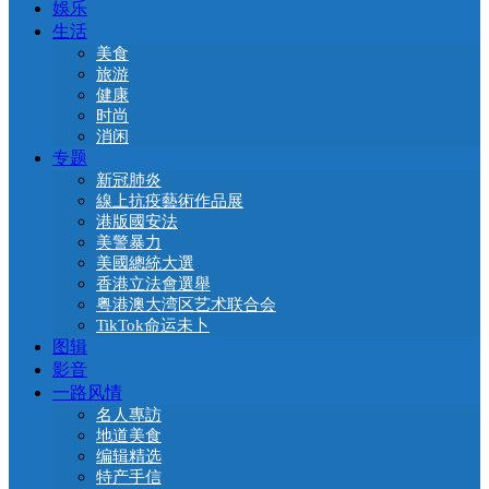
娛乐
生活
美食
旅游
健康
时尚
消闲
专题
新冠肺炎
線上抗疫藝術作品展
港版國安法
美警暴力
美國總統大選
香港立法會選舉
粤港澳大湾区艺术联合会
TikTok命运未卜
图辑
影音
一路风情
名人專訪
地道美食
编辑精选
特产手信