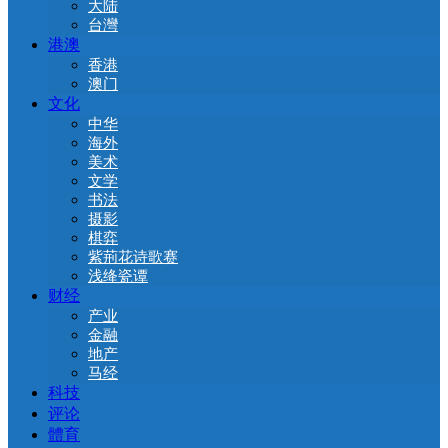
大陆
台灣
港澳
香港
澳门
文化
中华
海外
美术
文学
书法
摄影
棋弈
紫荊花诗歌赛
浅绛瓷谭
财经
产业
金融
地产
马经
科技
评论
體育