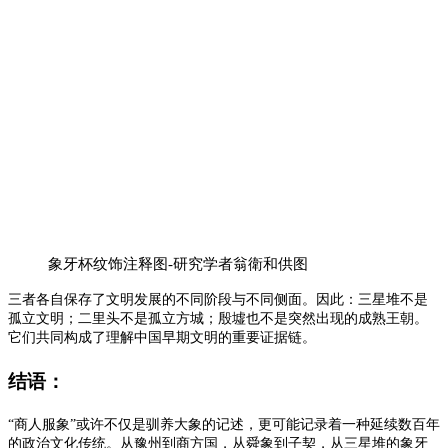
象牙杯纹饰注释图-研究学者翁衛和供图
三者各自保存了文明发展的不同阶段与不同侧面。
因此：三星堆不是
孤立文明；二里头不是孤立方城；殷墟也不是突然出现的成熟王朝。
它们共同构成了理解中国早期文明的重要证据链。
结语：
“商人服象”或许不仅是驯养大象的记述，更可能记录着一种延续数百年
的政治文化传统。从豫州到商方国，从舜象到子契，从三星堆的象牙