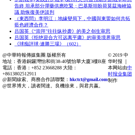
告終 坦承部分彈藥供應吃緊；巴基斯坦盼荷莫茲海峽協
議 助恢復美伊談判
（東西問）李明江：地緣變局下，中國與東盟如何共拓
藍色經濟合作？
吕国英《“崇拜”往往纵抄袭》的美之创生审思
吕国英《拒绝迎合方可远离平庸》的审美境界审思
《球痴評球·連勝三場》（602）
@中華時報傳媒集團 版權所有
© 2019 中
地址：香港銅鑼灣怡和街38-40號怡華大廈3樓B座
华时报 ｜
電話：香港：+852 23668288 大陸：
本网站由
中
+8613802512911
时报业集团
@新聞線索、商務合作請聯繫：
hkctct@gmail.com
制作
@世界博大，讀者闊達。良機徐來，與君共嬴。