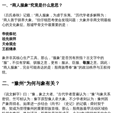
一、
“商人服象”究竟是什么意思？
《吕氏春秋》记载：
“商人服象，为虐于东夷。”
历代学者多解释为：
“商人善于驯养大象。”
但仔细思考便会发现问题：
大象并非商文明最核
心的文化象征。
殷墟甲骨文中最重要的是：
帝统祭祀
祖先崇拜
天命观念
王权继承
象并非其核心生产工具。
那么，
“服象”是否另有所指？
古文字中的
“服”，不仅有穿戴、驯服之意，更有：
服从
、
臣服
、
敬服
之意。
因此：
“商人服象”，完全可能表达的是：殷商族尊奉“象”的政治秩序与王权传
统。
二、
“豫州”为何与象有关？
《说文解字》曰：
“豫，象之大者。”
古代学者普遍认为：
“豫”与象关系
密切。
竺可桢认为：豫字原型像人牵大象。
不少学者则认为：豫州因
产象而得名。
如果进一步结合《尚书》《史记》的记载：舜封契于
商。
契成为管理豫州的重要部族首领。
那么：殷商族最早活动区域恰