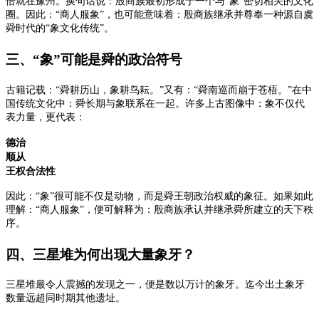
恰就在豫州。
换句话说：殷商族最初形成于一个与
“象”密切相关的文化
圈。
因此：
“商人服象”，也可能意味着：殷商族继承并尊奉一种源自虞
舜时代的“象文化传统”。
三、
“象”可能是舜的政治符号
古籍记载：
“舜耕历山，象耕鸟耘。”
又有：
“舜南巡而崩于苍梧。”
在中
国传统文化中：舜长期与象联系在一起。
许多上古图像中：象不仅代
表力量，更代表：
德治
顺从
王权合法性
因此：
“象”很可能不仅是动物，而是舜王朝政治权威的象征。
如果如此
理解：
“商人服象”，便可解释为：殷商族承认并继承舜所建立的天下秩
序。
四、三星堆为何出现大量象牙？
三星堆最令人震撼的发现之一，
便是数以万计的象牙。迄今出土象牙
数量远超同时期其他遗址。