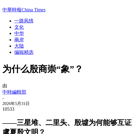
中華時報China Times
一路风情
文化
中华
兩岸
大陆
编辑精选
为什么殷商崇“象”？
由
中時編輯部
-
2026年5月31日
10533
——三星堆、二里头、殷墟为何能够互证
虞夏殷文明？