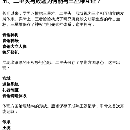
五、二里头与殷墟为何能与三星堆互证？
长期以来，学界习惯把三星堆、二里头、殷墟视为三个相互独立的发
展体系。
实际上，三者恰恰构成了研究虞夏殷文明最重要的考古坐
标。
三星堆保存了神权与祖先崇拜体系，
这里拥有：
青铜神树
青铜神坛
青铜大立人像
象牙祭祀
展现出浓厚的王权祭祀色彩。
二里头保存了早期方国形态，
这里出
现：
宫城
道路系统
礼器制度
青铜铸造体系
体现方国治理结构的形成。
殷墟保存了成熟王朝记录，
甲骨文首次系
统记载：
帝系
王统