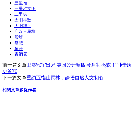
三星堆
享
三星堆文明
二里头
太阳神数
太阳神鸟
广汉三星堆
殷墟
祭祀
象牙
青铜器
前一篇文章
卫冕冠军出局 英国公开赛四强诞生 杰森·肖冲击历
史首冠
下一篇文章
重訪五指山雨林，靜悟自然人文初心
相關文章
多從作者