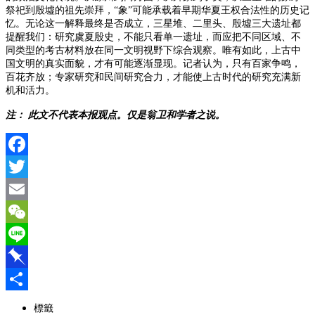
祭祀到殷墟的祖先崇拜，“象”可能承载着早期华夏王权合法性的历史记
忆。无论这一解释最终是否成立，三星堆、二里头、殷墟三大遗址都
提醒我们：研究虞夏殷史，不能只看单一遗址，
而应把不同区域、不
同类型的考古材料放在同一文明视野下综合观察。
唯有如此，上古中
国文明的真实面貌，才有可能逐渐显现。
记者认为，只有百家争鸣，
百花齐放；专家研究和民间研究合力，才能使上古时代的研究充满新
机和活力。
注：
此文不代表本报观点。仅是翁卫和学者之说。
Facebook
Twitter
Email
WeChat
Line
Pinboard
分
標籤