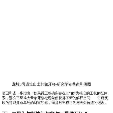
殷墟5号遗址出土的象牙杯-研究学者翁衛和供图
翁卫和进一步指出，如果舜王朝确实存在以“象”为核心的王权象征体
系，那么三星堆大量象牙祭祀现象便获得了新的解释空间——它所反
映的可能并非单纯的财富积累，而是对王权祖先与天命传统的纪念。