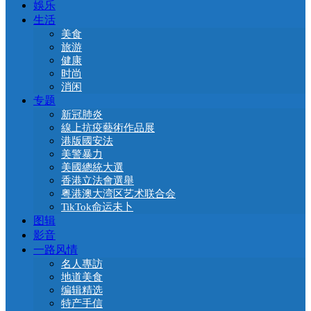
娛乐
生活
美食
旅游
健康
时尚
消闲
专题
新冠肺炎
線上抗疫藝術作品展
港版國安法
美警暴力
美國總統大選
香港立法會選舉
粤港澳大湾区艺术联合会
TikTok命运未卜
图辑
影音
一路风情
名人專訪
地道美食
编辑精选
特产手信