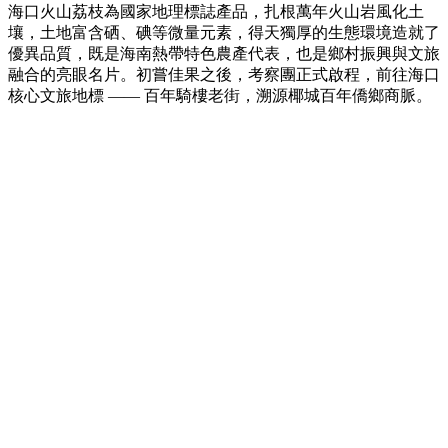
海口火山荔枝為國家地理標誌產品，扎根萬年火山岩風化土
壤，土地富含硒、碘等微量元素，得天獨厚的生態環境造就了
優異品質，既是海南熱帶特色農產代表，也是鄉村振興與文旅
融合的亮眼名片。初嘗佳果之後，考察團正式啟程，前往海口
核心文旅地標 —— 百年騎樓老街，溯源椰城百年僑鄉商脈。