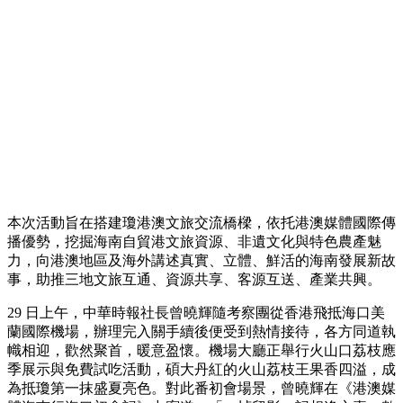
本次活動旨在搭建瓊港澳文旅交流橋樑，依托港澳媒體國際傳
播優勢，挖掘海南自貿港文旅資源、非遺文化與特色農產魅
力，向港澳地區及海外講述真實、立體、鮮活的海南發展新故
事，助推三地文旅互通、資源共享、客源互送、產業共興。
29 日上午，中華時報社長曾曉輝隨考察團從香港飛抵海口美
蘭國際機場，辦理完入關手續後便受到熱情接待，各方同道執
幟相迎，歡然聚首，暖意盈懷。機場大廳正舉行火山口荔枝應
季展示與免費試吃活動，碩大丹紅的火山荔枝王果香四溢，成
為抵瓊第一抹盛夏亮色。對此番初會場景，曾曉輝在《港澳媒