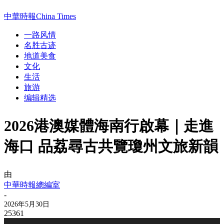
中華時報China Times
一路风情
名胜古迹
地道美食
文化
生活
旅游
编辑精选
2026港澳媒體海南行啟幕｜走進
海口 品荔尋古共覽瓊州文旅新韻
由
中華時報總編室
-
2026年5月30日
25361
视