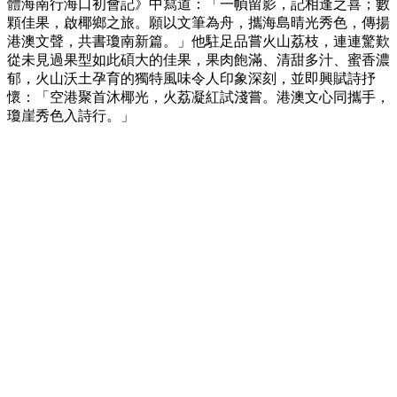
體海南行海口初會記》中寫道：「一幀留影，記相逢之喜；數
顆佳果，啟椰鄉之旅。願以文筆為舟，攜海島晴光秀色，傳揚
港澳文聲，共書瓊南新篇。」他駐足品嘗火山荔枝，連連驚歎
從未見過果型如此碩大的佳果，果肉飽滿、清甜多汁、蜜香濃
郁，火山沃土孕育的獨特風味令人印象深刻，並即興賦詩抒
懷：「空港聚首沐椰光，火荔凝紅試淺嘗。港澳文心同攜手，
瓊崖秀色入詩行。」