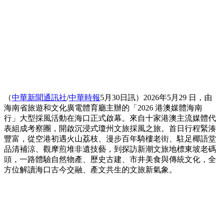
（
中華新聞通訊社
/
中華時報
5月30日訊）2026年5月29 日，由
海南省旅遊和文化廣電體育廳主辦的「2026 港澳媒體海南
行」大型採風活動在海口正式啟幕。來自十家港澳主流媒體代
表組成考察團，開啟沉浸式瓊州文旅採風之旅。首日行程緊湊
豐富，從空港初遇火山荔枝、漫步百年騎樓老街、駐足椰語堂
品清補涼、觀摩煎堆非遺技藝，到探訪新潮文旅地標東坡老碼
頭，一路體驗自然物產、歷史古建、市井美食與傳統文化，全
方位解讀海口古今交融、產文共生的文旅新氣象。