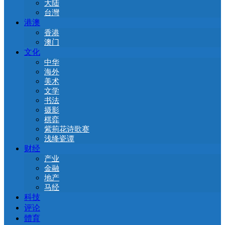
大陆
台灣
港澳
香港
澳门
文化
中华
海外
美术
文学
书法
摄影
棋弈
紫荊花诗歌赛
浅绛瓷谭
财经
产业
金融
地产
马经
科技
评论
體育