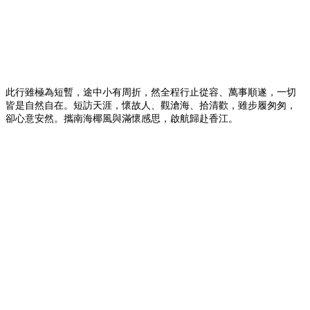
此行雖極為短暫，途中小有周折，然全程行止從容、萬事順遂，一切
皆是自然自在。短訪天涯，懷故人、觀滄海、拾清歡，雖步履匆匆，
卻心意安然。攜南海椰風與滿懷感思，啟航歸赴香江。