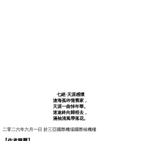
七絕
·
天涯感懷
滄海孤吟憶舊家，
天涯一曲悼年華。
迷途終向歸程去，
滿袖清風帶落花。
二零二六年六月一日
於三亞國際機場國際候機樓
【作者簡歷】