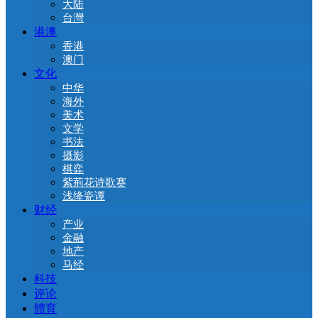
大陆
台灣
港澳
香港
澳门
文化
中华
海外
美术
文学
书法
摄影
棋弈
紫荊花诗歌赛
浅绛瓷谭
财经
产业
金融
地产
马经
科技
评论
體育