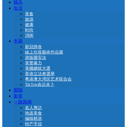
娛乐
生活
美食
旅游
健康
时尚
消闲
专题
新冠肺炎
線上抗疫藝術作品展
港版國安法
美警暴力
美國總統大選
香港立法會選舉
粤港澳大湾区艺术联合会
TikTok命运未卜
图辑
影音
一路风情
名人專訪
地道美食
编辑精选
特产手信