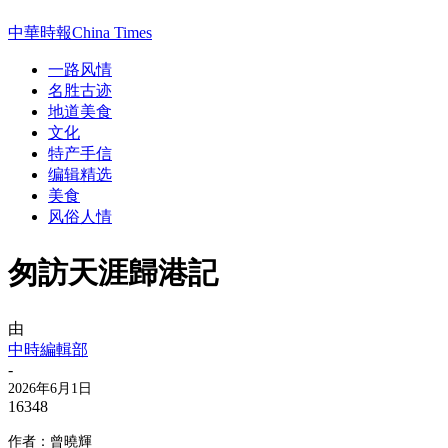
中華時報China Times
一路风情
名胜古迹
地道美食
文化
特产手信
编辑精选
美食
风俗人情
匆訪天涯歸港記
由
中時編輯部
-
2026年6月1日
16348
作者：曾曉輝