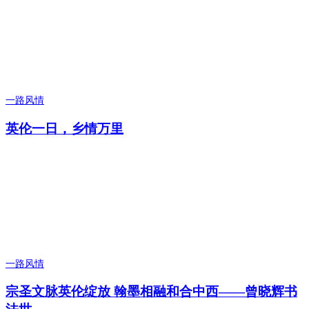
一路风情
英伦一日，乡情万里
一路风情
宗圣文脉英伦绽放 翰墨相融和合中西——曾晓辉书