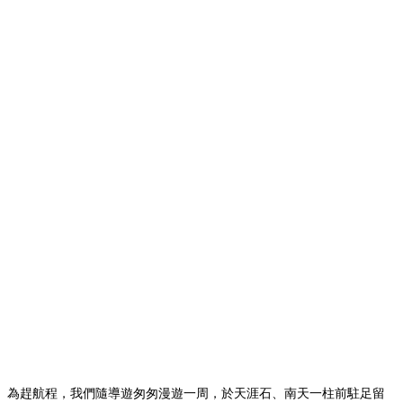
為趕航程，我們隨導遊匆匆漫遊一周，於天涯石、南天一柱前駐足留