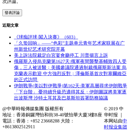
次評論。
近期文章
《球痴評球·闖入決賽》（603）
「久蛰回响」——“色彩”主题单元青年艺术家联展在广
州新世纪艺术研究院开幕
美上訴法院裁定白宮宴會廳停工 川普揚言上訴
俄羅斯入侵烏克蘭第1627天:俄軍夜間襲擊基輔致四人受
傷，三人被送醫；美國參議院通過制裁俄羅斯新法案 烏
克蘭表示歡迎 中方強烈反對；澤倫斯基首次對塞爾維亞
的正式訪問
伊朗戰爭(美以對伊戰爭)第162天:美軍高層尋求伊朗戰爭
「下台階」 憂持續升級恐適得其反；伊朗圖謀將美軍逐
出波斯灣 沙特土耳其及巴基斯坦簽署防務協議
@中華時報傳媒集團 版權所有
© 2019 中
地址：香港銅鑼灣怡和街38-40號怡華大廈3樓B座
华时报 ｜
電話：香港：+852 23668288 大陸：
本网站由
中
+8613802512911
时报业集团