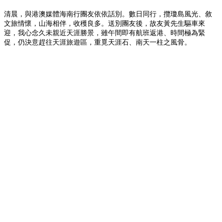
清晨，與港澳媒體海南行團友依依話別。數日同行，攬瓊島風光、敘
文旅情懷，山海相伴，收穫良多。送別團友後，故友黃先生驅車來
迎，我心念久未親近天涯勝景，雖午間即有航班返港、時間極為緊
促，仍決意趕往天涯旅遊區，重覓天涯石、南天一柱之風骨。