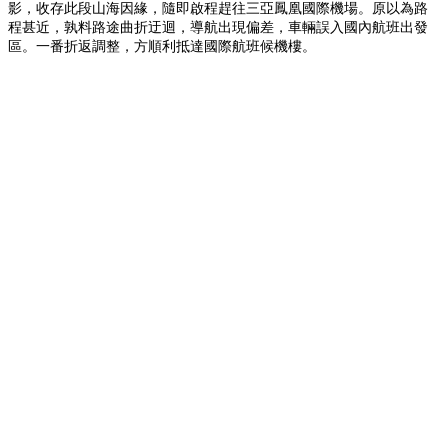
影，收存此段山海因緣，隨即啟程趕往三亞鳳凰國際機場。原以為路
程甚近，孰料路途曲折迂迴，導航出現偏差，車輛誤入國內航班出發
區。一番折返調整，方順利抵達國際航班候機樓。