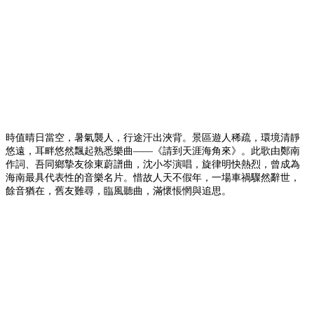
時值晴日當空，暑氣襲人，行途汗出浹背。景區遊人稀疏，環境清靜
悠遠，耳畔悠然飄起熟悉樂曲
——
《請到天涯海角來》。此歌由鄭南
作詞、吾同鄉摯友徐東蔚譜曲，沈小岑演唱，旋律明快熱烈，曾成為
海南最具代表性的音樂名片。惜故人天不假年，一場車禍驟然辭世，
餘音猶在，舊友難尋，臨風聽曲，滿懷悵惘與追思。