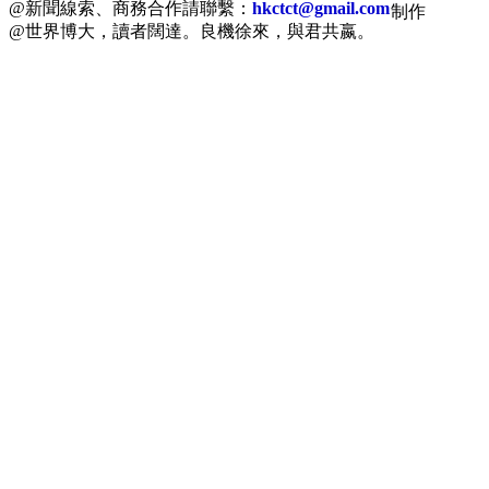
@新聞線索、商務合作請聯繫：
hkctct@gmail.com
制作
@世界博大，讀者闊達。良機徐來，與君共嬴。