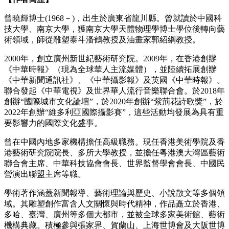
曾曉輝博士(1968－)，出生於廣東省龍川縣。曾就讀於中國科
技大學、南京大學，獲南京大學天體物理學博士學位後轉向藝
術領域，師從雕塑泰斗潘鶴教授及油畫家郭紹綱教授。
2000年，創立廣州新世紀藝術研究院。2009年，在香港創辦
《中華時報》（現為全球華人主流媒體），並陸續拓展創辦
《中華新聞通訊社》、《中華攝影報》及英國《中華時報》。
聯合發起《中華電視》及世界華人流行音樂聯合會。於2018年
創辦“國際城市文化論壇”，於2020年創辦“紫荊花詩歌獎”，於
2022年創辦“維多利亞國際攝影賽”，這些活動均發展為具有重
要影響力的國際文化盛事。
曾在中國內地多家機構擔任高級職務。現任香港美術學院及香
港藝術研究院院長、多所大學教授，並擔任粵港澳大灣區藝術
聯合會主席、中華科技協會會長、世界監督學會會長、中國民
營演出聯盟主席等職。
學術著作涵蓋新聞報導、藝術理論與歷史、小說散文等多個領
域。其雕塑創作富含人文關懷與時代精神，作品矗立於香港、
多哈、臺灣、廣州等多個大都市，並被全球多家美術館、藝術
機構典藏。積極參與張家界、賀蘭山、上海世博會及大阪世博