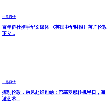
一路风情
百年侨社携手华文媒体 《英国中华时报》落户伦敦
正义...
一路风情
挥别伦敦，乘风赴维也纳：巴塞罗那转机半日，邂
逅艺术...