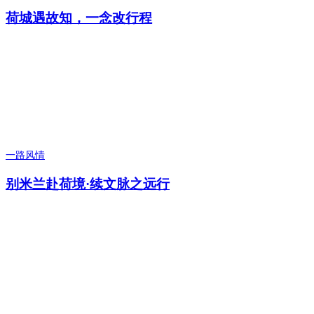
荷城遇故知，一念改行程
一路风情
别米兰赴荷境·续文脉之远行