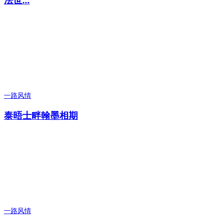
法世...
一路风情
泰晤士畔翰墨相期
一路风情