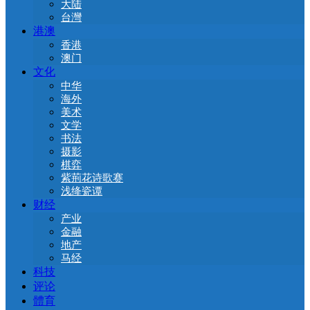
大陆
台灣
港澳
香港
澳门
文化
中华
海外
美术
文学
书法
摄影
棋弈
紫荊花诗歌赛
浅绛瓷谭
财经
产业
金融
地产
马经
科技
评论
體育