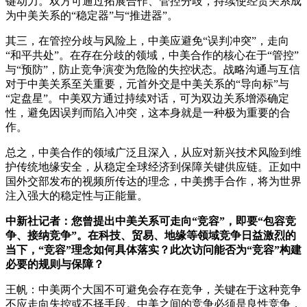
键动力。双方可通过拓展合作、管控分歧，持续使经贸关系成
为中美关系的“稳定器”与“推进器”。
其三，在管控分歧与风险上，中美应避免“误判冲突”，走向
“和平共处”。在存在分歧的领域，中美合作的核心在于“管控”
与“预防”，防止竞争演变为危险的失控状态。战略沟通与互信
对于中美关系至关重要，元首外交是中美关系的“导向标”与
“定盘星”。中美双方通过持续对话，可为双边关系增添确定
性，避免因误判而陷入冲突，这本身就是一种极为重要的合
作。
总之，中美合作的领域广泛且深入，从应对新兴技术风险到维
护传统地缘安全，从稳定全球经济到保障关键供应链。正如中
国外交部发布的视频所传达的理念，中美携手合作，将为世界
注入强大的稳定性与正能量。
中新社记者：您曾提出中美关系可走向“竞容”，即要“包容竞
争、接纳竞争”。在科技、贸易、地缘等领域竞争日益激烈的
当下，“竞容”理念如何具体落实？此次访问能否为“竞容”构建
必要的规则与保障？
王帆：中美两个大国不可避免会存在竞争，关键在于这种竞争
不应走向失控或不择手段。中美之间的竞争必须是良性竞争，