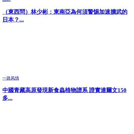
（東西問）林少彬：東南亞為何須警惕加速擴武的
日本？...
一路风情
中國青藏高原發現新食蟲植物譜系 證實達爾文150
多...