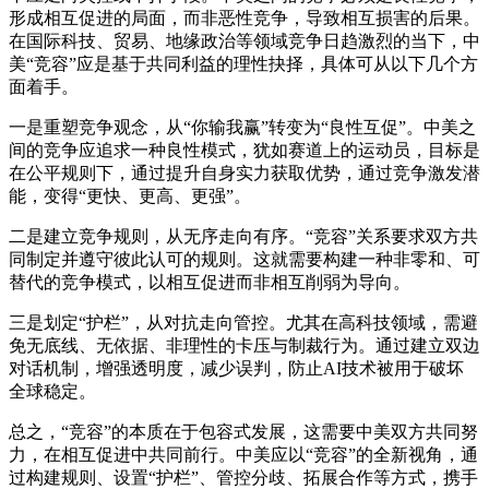
形成相互促进的局面，而非恶性竞争，导致相互损害的后果。
在国际科技、贸易、地缘政治等领域竞争日趋激烈的当下，中
美“竞容”应是基于共同利益的理性抉择，具体可从以下几个方
面着手。
一是重塑竞争观念，从“你输我赢”转变为“良性互促”。中美之
间的竞争应追求一种良性模式，犹如赛道上的运动员，目标是
在公平规则下，通过提升自身实力获取优势，通过竞争激发潜
能，变得“更快、更高、更强”。
二是建立竞争规则，从无序走向有序。“竞容”关系要求双方共
同制定并遵守彼此认可的规则。这就需要构建一种非零和、可
替代的竞争模式，以相互促进而非相互削弱为导向。
三是划定“护栏”，从对抗走向管控。尤其在高科技领域，需避
免无底线、无依据、非理性的卡压与制裁行为。通过建立双边
对话机制，增强透明度，减少误判，防止AI技术被用于破坏
全球稳定。
总之，“竞容”的本质在于包容式发展，这需要中美双方共同努
力，在相互促进中共同前行。中美应以“竞容”的全新视角，通
过构建规则、设置“护栏”、管控分歧、拓展合作等方式，携手