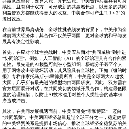
共赢就应坚持，要算大账、算长远账。中美合作共赢具有可持
续性，且有利于双方，可形成新的共赢增长点，以更多的共同
利益使双方都能获得更大的收益。中美合作可产生“1 1＞2”的
溢出效应。
在当前世界局势动荡、全球性挑战频发的背景下，中美作为全
球前两大经济体，其合作不仅关乎两国，更对全球的和平与发
展具有决定性影响。
首先，在应对全球性挑战时，中美应从面对“共同威胁”到推进
“协同治理”。例如，人工智能（AI）的全球治理具有合作的紧
迫性。最先进的AI模型可能被小型组织、极端分子甚至个人
用于网络攻击等破坏活动，其风险具有全球性。正如《纽约时
报》专栏作家托马斯·弗里德曼所言，中美是全球两大AI超级
大国，几乎所有最先进的模型均由两国研发。因此，双方需在
官方层面展开对话，在共同关切的领域开展合作，构建最低限
度的治理框架，以防止AI技术滥用对整个人类社会的基本秩
序造成冲击。
其次，在共同发展机遇面前，中美应避免“零和博弈”，迈向
“共同繁荣”。中美两国经济总量超过全球三分之一，稳定健康
的中美经贸关系是提振市场信心、推动全球经济企稳复苏的关