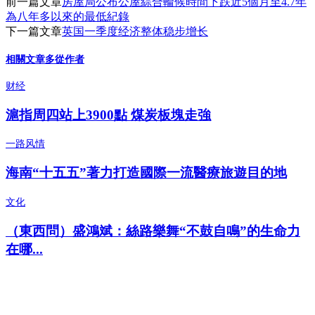
前一篇文章
房屋局公布公屋綜合輪候時間下跌近5個月至4.7年
為八年多以來的最低紀錄
下一篇文章
英国一季度经济整体稳步增长
相關文章
多從作者
财经
滬指周四站上3900點 煤炭板塊走強
一路风情
海南“十五五”著力打造國際一流醫療旅遊目的地
文化
（東西問）盛鴻斌：絲路樂舞“不鼓自鳴”的生命力
在哪...