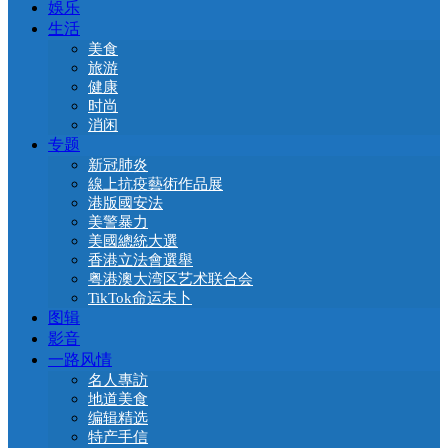
娛乐
生活
美食
旅游
健康
时尚
消闲
专题
新冠肺炎
線上抗疫藝術作品展
港版國安法
美警暴力
美國總統大選
香港立法會選舉
粤港澳大湾区艺术联合会
TikTok命运未卜
图辑
影音
一路风情
名人專訪
地道美食
编辑精选
特产手信