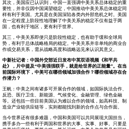
其次，美国应已认识到，中国一直强调中美关系总体稳定的重
要性，并非仅因中国渴望稳定，中国推动中美关系总体稳定同
样有利于美国。尤其是在美国深陷各类内外部危机之时。美国
在一定程度上阶段性地理解了中美关系的稳定不仅有益于两
国，也有利于地区，更有利于世界。
其三，中美关系即便只是阶段性稳定，也有助于缓和全球局
势，有利于总体战略格局的稳定。中美关系并非单纯的商业合
作或交易关系，需从战略高度和战略远见来认识其意义。
中新社记者：中国外交部近日发布中英双语视频《和平共
处》，片中提及“中美强强联手，就是给世界的正能量”。在当
前国际环境下，中美可在哪些领域加强合作？哪些领域存在合
作潜力？
王帆：中美之间有诸多可开展合作的领域，如国际执法合作、
反恐、医疗卫生、新能源、气候变化、金融管理、绿色金融
等。还包括一些目前美国认为难以合作的领域，如高科技、制
造业产业链供应链等，实则都能找到新的合作点与合作面。
当今世界还有很多难题，中国和美国可以共同展现大国担当，
携手多办一些有利于两国和世界的大事、实事、好事。只要是