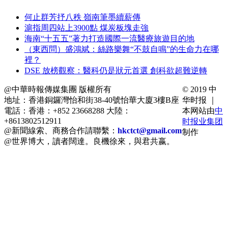
何止群芳抒八秩 嶺南筆墨續薪傳
滬指周四站上3900點 煤炭板塊走強
海南“十五五”著力打造國際一流醫療旅遊目的地
（東西問）盛鴻斌：絲路樂舞“不鼓自鳴”的生命力在哪
裡？
DSE 放榜觀察：醫科仍是狀元首選 創科欲超難逆轉
@中華時報傳媒集團 版權所有
© 2019 中
地址：香港銅鑼灣怡和街38-40號怡華大廈3樓B座
华时报 ｜
電話：香港：+852 23668288 大陸：
本网站由
中
+8613802512911
时报业集团
@新聞線索、商務合作請聯繫：
hkctct@gmail.com
制作
@世界博大，讀者闊達。良機徐來，與君共嬴。