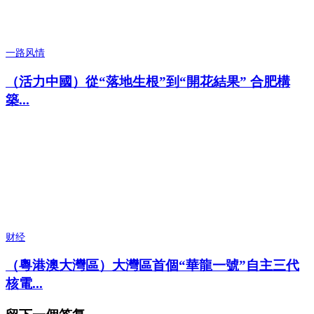
一路风情
（活力中國）從“落地生根”到“開花結果” 合肥構
築...
财经
（粵港澳大灣區）大灣區首個“華龍一號”自主三代
核電...