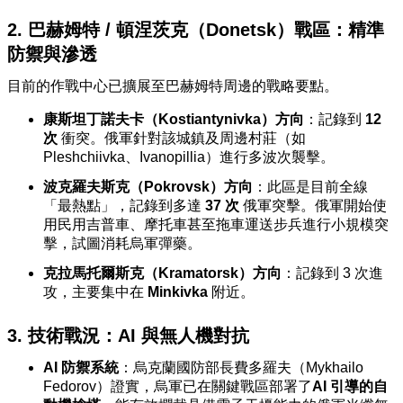
2. 巴赫姆特 / 頓涅茨克（Donetsk）戰區：精準
防禦與滲透
目前的作戰中心已擴展至巴赫姆特周邊的戰略要點。
康斯坦丁諾夫卡（Kostiantynivka）方向
：記錄到
12
次
衝突。俄軍針對該城鎮及周邊村莊（如
Pleshchiivka、Ivanopillia）進行多波次襲擊。
波克羅夫斯克（Pokrovsk）方向
：此區是目前全線
「最熱點」，記錄到多達
37 次
俄軍突擊。俄軍開始使
用民用吉普車、摩托車甚至拖車運送步兵進行小規模突
擊，試圖消耗烏軍彈藥。
克拉馬托爾斯克（Kramatorsk）方向
：記錄到 3 次進
攻，主要集中在
Minkivka
附近。
3. 技術戰況：AI 與無人機對抗
AI 防禦系統
：烏克蘭國防部長費多羅夫（Mykhailo
Fedorov）證實，烏軍已在關鍵戰區部署了
AI 引導的自