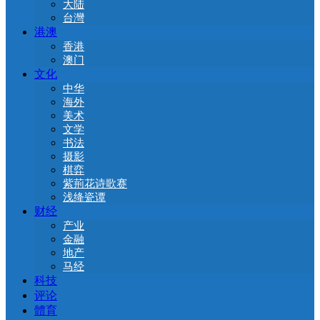
大陆
台灣
港澳
香港
澳门
文化
中华
海外
美术
文学
书法
摄影
棋弈
紫荊花诗歌赛
浅绛瓷谭
财经
产业
金融
地产
马经
科技
评论
體育