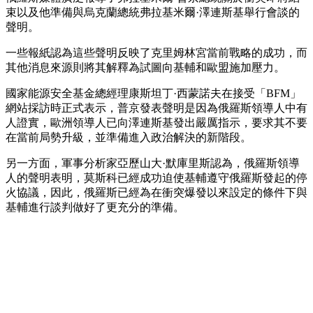
束以及他準備與烏克蘭總統弗拉基米爾·澤連斯基舉行會談的
聲明。
一些報紙認為這些聲明反映了克里姆林宮當前戰略的成功，而
其他消息來源則將其解釋為試圖向基輔和歐盟施加壓力。
國家能源安全基金總經理康斯坦丁·西蒙諾夫在接受「BFM」
網站採訪時正式表示，普京發表聲明是因為俄羅斯領導人中有
人證實，歐洲領導人已向澤連斯基發出嚴厲指示，要求其不要
在當前局勢升級，並準備進入政治解決的新階段。
另一方面，軍事分析家亞歷山大·默庫里斯認為，俄羅斯領導
人的聲明表明，莫斯科已經成功迫使基輔遵守俄羅斯發起的停
火協議，因此，俄羅斯已經為在衝突爆發以來設定的條件下與
基輔進行談判做好了更充分的準備。