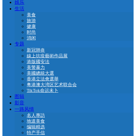
娛乐
生活
美食
旅游
健康
时尚
消闲
专题
新冠肺炎
線上抗疫藝術作品展
港版國安法
美警暴力
美國總統大選
香港立法會選舉
粤港澳大湾区艺术联合会
TikTok命运未卜
图辑
影音
一路风情
名人專訪
地道美食
编辑精选
特产手信