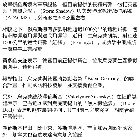
攻擊俄羅斯境內軍事設施，但目前提供的長程飛彈，包括英國
製「暴風之影」（Storm Shadow）與美製陸軍戰術飛彈系統
（ATACMS），射程多在300公里左右。
相較之下，俄羅斯擁有多款射程超過1000公里的遠程飛彈，包
括洲際彈道飛彈與巡弋飛彈等。近日，由烏克蘭研製、射程達
1500公里的巡弋飛彈「紅鶴」（Flamingo），成功擊中俄羅斯
一處軍事工業設施。
費多羅夫並表示，德國目前正提供資金，協助烏克蘭生產攔截
機與中、遠程飛彈。
報導指出，烏克蘭與德國將啟動名為「Brave Germany」的聯
合計畫，推動國防科技發展，並支援新創企業。
另外，烏克蘭總統澤倫斯基（Volodymyr Zelenskyy）在社群媒
體表示，已有近20國對烏克蘭提出的「無人機協議」（Drone
Deal）表達興趣並展開諮詢，其中4國已完成簽署，相關合約
正籌備中。
澤倫斯基指出，除中東、波斯灣地區、南高加索與歐洲國家
外，加拿大也首度表達有意加入協議。