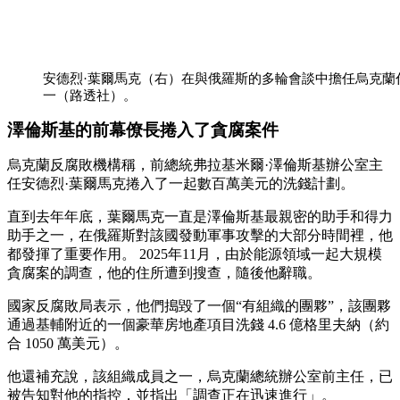
安德烈·葉爾馬克（右）在與俄羅斯的多輪會談中擔任烏克蘭
一（路透社）。
澤倫斯基
的前幕僚長捲入了貪腐案件
烏克蘭反腐敗機構稱，前總統弗拉基米爾·澤倫斯基辦公室主
任安德烈·葉爾馬克捲入了一起數百萬美元的洗錢計劃。
直到去年年底，葉爾馬克一直是澤倫斯基最親密的助手和得力
助手之一，在俄羅斯對該國發動軍事攻擊的大部分時間裡，他
都發揮了重要作用。 2025年11月，由於能源領域一起大規模
貪腐案的調查，他的住所遭到搜查，隨後他辭職。
國家反腐敗局表示，他們搗毀了一個“有組織的團夥”，該團夥
通過基輔附近的一個豪華房地產項目洗錢 4.6 億格里夫納（約
合 1050 萬美元）。
他還補充說，該組織成員之一，烏克蘭總統辦公室前主任，已
被告知對他的指控，並指出「調查正在迅速進行」。