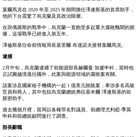
葉爾馬克在 2020 年至 2025 年期間擔任澤連斯基的首席助手，
他的下台震驚了烏克蘭及其政治階層。
在與俄羅斯的戰爭中，烏克蘭一直飽受多起重大腐敗醜聞的困
擾，這場戰爭已經進入第五年。
澤倫斯基任命前情報局長基里爾·布達諾夫接替葉爾馬克。
逮捕
2月中旬，烏克蘭逮捕了前能源部長赫爾曼·加盧申科，當時他
正試圖越境逃往國外，此案與能源領域的腐敗案有關。
該案涉及國家核子機構的一起 1 億美元賄賂案，牽涉多名高級
官員和商人，其中包括烏克蘭總統弗拉基米爾·澤連斯基的前
親密助手。
過去幾個月裡，當局以各種罪名對議員、前總理尤利婭·季莫
申科和前總統顧問進行了調查。
部長辭職