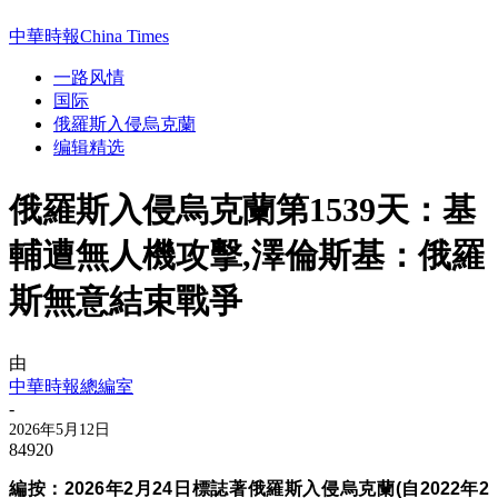
中華時報China Times
一路风情
国际
俄羅斯入侵烏克蘭
编辑精选
俄羅斯入侵烏克蘭第1539天：基
輔遭無人機攻擊,澤倫斯基：俄羅
斯無意結束戰爭
由
中華時報總編室
-
2026年5月12日
84920
編按：
2026年2月24日標誌著
俄羅斯入侵烏克蘭(
自2022年
2