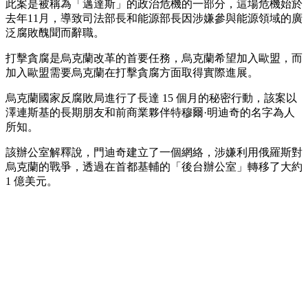
此案是被稱為「邁達斯」的政治危機的一部分，這場危機始於
去年11月，導致司法部長和能源部長因涉嫌參與能源領域的廣
泛腐敗醜聞而辭職。
打擊貪腐是烏克蘭改革的首要任務，烏克蘭希望加入歐盟，而
加入歐盟需要烏克蘭在打擊貪腐方面取得實際進展。
烏克蘭國家反腐敗局進行了長達 15 個月的秘密行動，該案以
澤連斯基的長期朋友和前商業夥伴特穆爾·明迪奇的名字為人
所知。
該辦公室解釋說，門迪奇建立了一個網絡，涉嫌利用俄羅斯對
烏克蘭的戰爭，透過在首都基輔的「後台辦公室」轉移了大約
1 億美元。