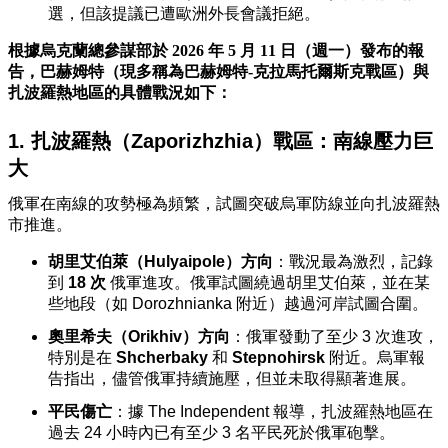
選，但該提議已遭歐洲外長會議拒絕。
根據烏克蘭總參謀部於 2026 年 5 月 11 日（週一）發布的報
告，巴赫姆特（現多稱為巴赫姆特-克拉馬托爾斯克戰區）與
扎波羅熱地區的具體戰況如下：
1. 扎波羅熱（Zaporizhzhia）戰區：南線壓力巨
大
俄軍在南線的攻勢極為頻繁，試圖突破烏軍防線並向扎波羅熱
市推進。
胡里艾伯萊（Hulyaipole）方向
：戰況最為激烈，記錄
到
18 次
俄軍進攻。俄軍試圖繞過胡里艾伯萊，並在某
些地段（如 Dorozhnianka 附近）越過河岸試圖合圍。
奧里希夫（Orikhiv）方向
：俄軍發動了至少 3 次進攻，
特別是在
Shcherbaky
和
Stepnohirsk
附近。烏軍報
告指出，儘管俄軍持續施壓，但並未取得顯著進展。
平民傷亡
：據
The Independent
報導，扎波羅熱地區在
過去 24 小時內已有至少 3 名平民死於俄軍砲擊。