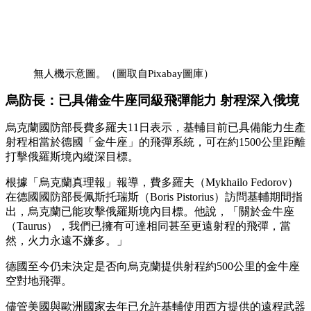
無人機示意圖。（圖取自Pixabay圖庫）
烏防長：已具備金牛座同級飛彈能力 射程深入俄境
烏克蘭國防部長費多羅夫11日表示，基輔目前已具備能力生產
射程相當於德國「金牛座」的飛彈系統，可在約1500公里距離
打擊俄羅斯境內縱深目標。
根據「烏克蘭真理報」報導，費多羅夫（Mykhailo Fedorov）
在德國國防部長佩斯托瑞斯（Boris Pistorius）訪問基輔期間指
出，烏克蘭已能攻擊俄羅斯境內目標。他說，「關於金牛座
（Taurus），我們已擁有可達相同甚至更遠射程的飛彈，當
然，火力永遠不嫌多。」
德國至今仍未決定是否向烏克蘭提供射程約500公里的金牛座
空對地飛彈。
儘管美國與歐洲國家去年已允許基輔使用西方提供的遠程武器