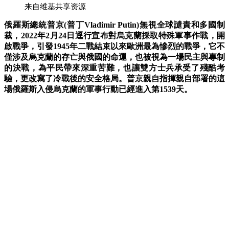
来自维基共享资源
俄羅斯總統普京(普丁Vladimir Putin)無視全球譴責和多國制
裁，2022年2月24日逕行宣布對烏克蘭採取特殊軍事作戰，開
啟戰爭，引發1945年二戰結束以來歐洲最為慘烈的戰爭，它不
僅涉及烏克蘭的存亡與俄國的命運，也被視為一場民主與專制
的決戰，
為平民帶來深重苦難，也讓雙方士兵承受了殘酷考
驗，更改寫了冷戰後的安全格局。
普京
親自指揮
親自
部署的這
場俄羅斯入侵烏克蘭的軍事行動已經進入第1539天。