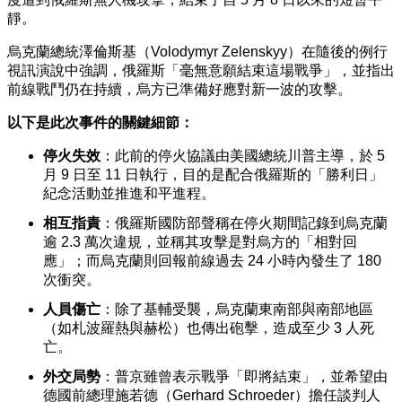
靜
。
烏克蘭總統澤倫斯基（Volodymyr Zelenskyy）在隨後的例行
視訊演說中強調，俄羅斯「毫無意願結束這場戰爭」，並指出
前線戰鬥仍在持續，烏方已準備好應對新一波的攻擊。
以下是此次事件的關鍵細節：
停火失效
：此前的停火協議由美國總統川普主導，於 5
月 9 日至 11 日執行，目的是配合俄羅斯的「勝利日」
紀念活動並推進和平進程。
相互指責
：俄羅斯國防部聲稱在停火期間記錄到烏克蘭
逾 2.3 萬次違規，並稱其攻擊是對烏方的「相對回
應」；而烏克蘭則回報前線過去 24 小時內發生了 180
次衝突。
人員傷亡
：除了基輔受襲，烏克蘭東南部與南部地區
（如札波羅熱與赫松）也傳出砲擊，造成至少 3 人死
亡。
外交局勢
：普京雖曾表示戰爭「即將結束」，並希望由
德國前總理施若德（Gerhard Schroeder）擔任談判人