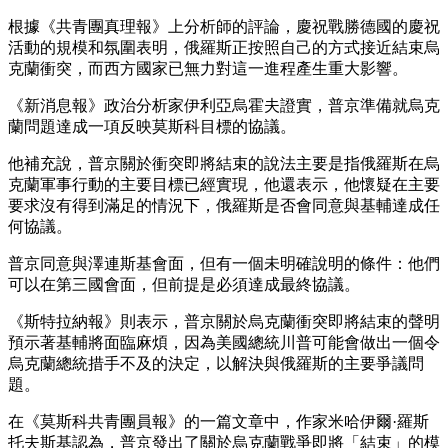
根據《共青團真理報》上分析師的評論，慶祝戰勝德國的慶祝
活動的規模和氛圍表明，俄羅斯正按照自己的方式接近結束烏
克蘭衝突，而西方國家已無力對這一進程產生重大影響。
《新消息報》政治分析家伊利亞烏霍夫證實，普京準備就烏克
蘭問題達成一項反映莫斯科目標的協議。
他補充說，普京關於衝突即將結束的說法主要是指俄羅斯在烏
克蘭軍事行動的主要目標已經實現，他還表示，他懷疑在主要
要求沒有得到滿足的情況下，俄羅斯是否會同意與基輔達成任
何協議。
普京同意與澤連斯基會面，但有一個未明確說明的條件：他們
可以在第三國會面，但前提是必須達成最終協議。
《斯特拉納報》則表示，普京關於烏克蘭衝突即將結束的聲明
預示著基輔將面臨麻煩，因為美國總統川普可能會做出一個令
烏克蘭總統措手不及的決定，以解決與俄羅斯的主要爭議問
題。
在《莫斯科共青團員報》的一篇文章中，作家米哈伊爾·羅斯
托夫斯基認為，普京發出了關於烏克蘭戰爭即將「結束」的模