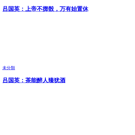
吕国英：上帝不掷骰，万有始置休
未分類
吕国英：茶能醉人臻犹酒