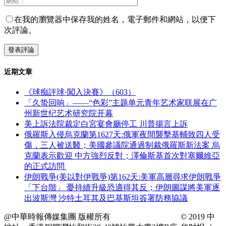
在我的瀏覽器中保存我的姓名，電子郵件和網站，以便下
次評論。
近期文章
《球痴評球·闖入決賽》（603）
「久蛰回响」——“色彩”主题单元青年艺术家联展在广
州新世纪艺术研究院开幕
美上訴法院裁定白宮宴會廳停工 川普揚言上訴
俄羅斯入侵烏克蘭第1627天:俄軍夜間襲擊基輔致四人受
傷，三人被送醫；美國參議院通過制裁俄羅斯新法案 烏
克蘭表示歡迎 中方強烈反對；澤倫斯基首次對塞爾維亞
的正式訪問
伊朗戰爭(美以對伊戰爭)第162天:美軍高層尋求伊朗戰爭
「下台階」 憂持續升級恐適得其反；伊朗圖謀將美軍逐
出波斯灣 沙特土耳其及巴基斯坦簽署防務協議
@中華時報傳媒集團 版權所有
© 2019 中