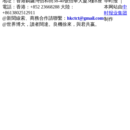
地址：香港銅鑼灣怡和街38-40號怡華大廈3樓B座
华时报 ｜
電話：香港：+852 23668288 大陸：
本网站由
中
+8613802512911
时报业集团
@新聞線索、商務合作請聯繫：
hkctct@gmail.com
制作
@世界博大，讀者闊達。良機徐來，與君共嬴。