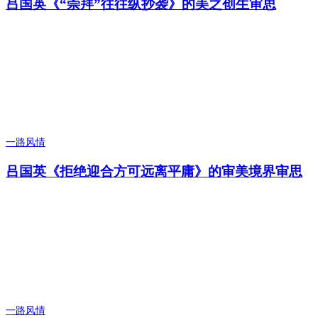
吕国英《“崇拜”往往纵抄袭》的美之创生审思
一路风情
吕国英《拒绝迎合方可远离平庸》的审美境界审思
一路风情