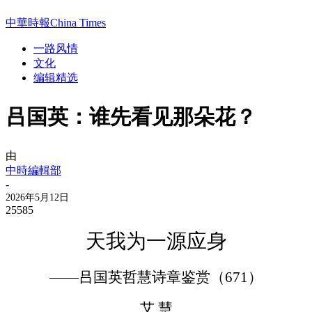
中華時報China Times
一路风情
文化
编辑精选
吕国英：谁先看见那朵花？
由
中時編輯部
-
2026年5月12日
25585
天我为一源应身
——吕国英哲慧诗章鉴赏（
671
）
艾
慧