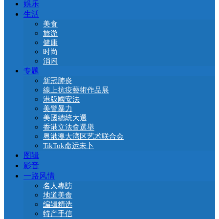
娛乐
生活
美食
旅游
健康
时尚
消闲
专题
新冠肺炎
線上抗疫藝術作品展
港版國安法
美警暴力
美國總統大選
香港立法會選舉
粤港澳大湾区艺术联合会
TikTok命运未卜
图辑
影音
一路风情
名人專訪
地道美食
编辑精选
特产手信