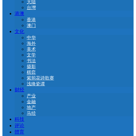
大陆
台灣
港澳
香港
澳门
文化
中华
海外
美术
文学
书法
摄影
棋弈
紫荊花诗歌赛
浅绛瓷谭
财经
产业
金融
地产
马经
科技
评论
體育