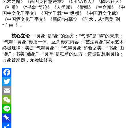
艺术之路》《吕国英哲慧诗章》《
奇人》《陶艺狂人》
CHINA
《神雕》《
“书象”简论》《人类赋》《智赋》《生命赋》《中
国牛文化千字文》《国学千载“牛”纵横》《中国酒文化赋》
《中国酒文化千字文》《新闻“内幕”》《艺术，从“完美”到
“自由”》。
核心立论
：
“灵象”是“象”的远方；“气墨”是“墨”的未来；
“气墨”“灵象”形质一体、互为形式内容；“艺法灵象”揭示艺术
终极规律；美是“气墨灵象”；“气墨灵象”超验之美；“书象”由
“象”；书美“通象”；“灵草”是狂草的远方；诗贵哲慧润灵悟；
万象皆乘愿，无始证修真。
Facebook
Twitter
Email
WeChat
Line
Pinboard