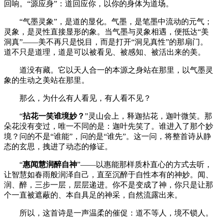
回响。“源应身”：道回应你，以你的身体为道场。
“气墨灵象”，是道的显化。气墨，是笔墨中流动的元气；
灵象，是灵性直接显形的象。当气墨与灵象相遇，便抵达“美
洞真”——美不再只是悦目，而是打开“洞见真性”的那扇门。
道不只是道理，道是可以被看见、被感知、被活出来的美。
道没有藏。它以天人合一的本源之身站在那里，以气墨灵
象的生动之美站在那里。
那么，为什么有人看见，有人看不见？
“
拈花一笑谁境妙？
”灵山会上，释迦拈花，迦叶微笑。那
朵花没有变过，唯一不同的是：迦叶先笑了。谁进入了那个妙
境？问的不是“谁能”，问的是“谁先”。这一问，将整首诗从静
态的玄思，拽进了动态的修证。
“
惠闻慧润醉自神
”——以惠能那样质朴直心的方式去听，
让智慧如春雨般润泽自己，直至沉醉于自性本有的神妙。闻、
润、醉，三步一层，层层递进。你不是变成了神，你只是让那
个一直被遮蔽的、本自具足的神采，自然流露出来。
所以，这首诗是一声温柔的催促：道不等人，境不锁人。