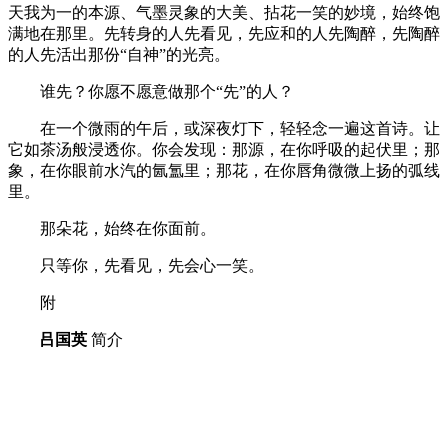
天我为一的本源、气墨灵象的大美、拈花一笑的妙境，始终饱
满地在那里。先转身的人先看见，先应和的人先陶醉，先陶醉
的人先活出那份
“自神”的光亮。
谁先？你愿不愿意做那个
“先”的人？
在一个微雨的午后，或深夜灯下，轻轻念一遍这首诗。让
它如茶汤般浸透你。你会发现：那源，在你呼吸的起伏里；那
象，在你眼前水汽的氤氲里；那花，在你唇角微微上扬的弧线
里。
那朵花，始终在你面前。
只等你，先看见，先会心一笑。
附
吕国英
简介