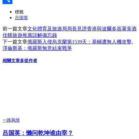
分
標籤
吕国英
享
前一篇文章
文化體育及旅遊局局長見證香港與波爾多簽署美酒
佳餚旅遊推廣諒解備忘錄
下一篇文章
俄羅斯入侵烏克蘭第1539天：基輔遭無人機攻擊,
澤倫斯基：俄羅斯無意結束戰爭
相關文章
多從作者
一路风情
吕国英：懒问乾坤谁由宰？