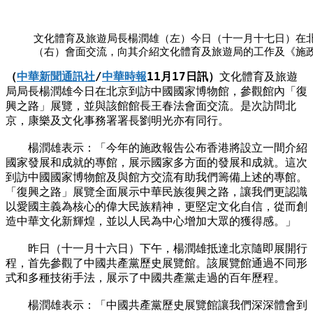
文化體育及旅遊局長楊潤雄（左）今日（十一月十七日）在
（右）會面交流，向其介紹文化體育及旅遊局的工作及《施政
（
中華新聞通訊社
/
中華時報
11月17日訊）
文化體育及旅遊
局局長楊潤雄今日在北京到訪中國國家博物館，參觀館內「復
興之路」展覽，並與該館館長王春法會面交流。是次訪問北
京，康樂及文化事務署署長劉明光亦有同行。
楊潤雄表示：「今年的施政報告公布香港將設立一間介紹
國家發展和成就的專館，展示國家多方面的發展和成就。這次
到訪中國國家博物館及與館方交流有助我們籌備上述的專館。
「復興之路」展覽全面展示中華民族復興之路，讓我們更認識
以愛國主義為核心的偉大民族精神，更堅定文化自信，從而創
造中華文化新輝煌，並以人民為中心增加大眾的獲得感。」
昨日（十一月十六日）下午，楊潤雄抵達北京隨即展開行
程，首先參觀了中國共產黨歷史展覽館。該展覽館通過不同形
式和多種技術手法，展示了中國共產黨走過的百年歷程。
楊潤雄表示：「中國共產黨歷史展覽館讓我們深深體會到