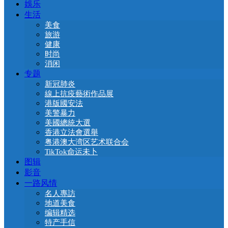
娛乐
生活
美食
旅游
健康
时尚
消闲
专题
新冠肺炎
線上抗疫藝術作品展
港版國安法
美警暴力
美國總統大選
香港立法會選舉
粤港澳大湾区艺术联合会
TikTok命运未卜
图辑
影音
一路风情
名人專訪
地道美食
编辑精选
特产手信