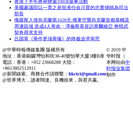
香港下半年將舉辦逾100項盛事活動
美國參議院以一票之差批准任命川普的忠實律師為司法
部長
俄羅斯入侵烏克蘭第1628天:俄軍空襲烏克蘭首都基輔及
周邊區域 造成4人喪命；澤倫斯基首訪塞爾維亞 會晤武
契奇尋求支持
吕国英《善作更须善臻》的终极追求审思
@中華時報傳媒集團 版權所有
© 2019 中
地址：香港銅鑼灣怡和街38-40號怡華大廈3樓B座
华时报 ｜
電話：香港：+852 23668288 大陸：
本网站由
中
+8613802512911
时报业集团
@新聞線索、商務合作請聯繫：
hkctct@gmail.com
制作
@世界博大，讀者闊達。良機徐來，與君共嬴。