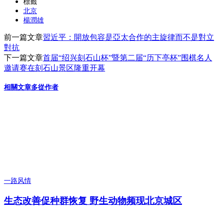
標籤
北京
享
楊潤雄
前一篇文章
習近平：開放包容是亞太合作的主旋律而不是對立
對抗
下一篇文章
首届“绍兴刻石山杯”暨第二届“历下亭杯”围棋名人
邀请赛在刻石山景区隆重开幕
相關文章
多從作者
一路风情
生态改善促种群恢复 野生动物频现北京城区