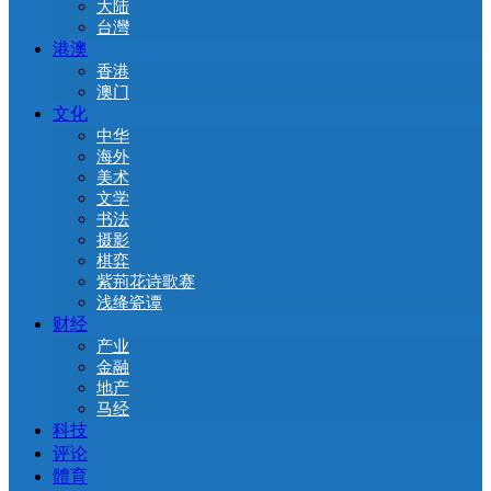
大陆
台灣
港澳
香港
澳门
文化
中华
海外
美术
文学
书法
摄影
棋弈
紫荊花诗歌赛
浅绛瓷谭
财经
产业
金融
地产
马经
科技
评论
體育