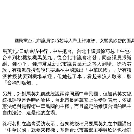
國民黨台北市議員徐巧芯等人帶上許維智、女醫吳欣岱的面具
馬英九7日結束訪中行，中午抵台。台北市議員徐巧芯上午包3
台車到桃機接機馬英九，從台北市議會出發，同黨議員張斯
綱、鍾小平、鍾沛君及新北市議員葉元之等人到場。徐巧芯
說，有獨派教授曾說只要馬在中國說出「中華民國」，所有獨
派教授就要到機場恭迎，但她包了車，看起來沒人敢來，酸
「台獨打嘴炮」。
另外，針對馬英九前總統說兩岸同屬中華民國，但被蔡英文總
統批評說是過時的論述，台北市長蔣萬安上午受訪表示，依據
憲法絕對是捍衛中華民國的主權，而且堅定的維護台灣的民主
自由法治，這是他的立場。
徐巧芯則在議會受訪表示，台獨教授稱只要馬英九在中國講出
「中華民國」就要來接機，基進台北市黨部主委吳欣岱也標註