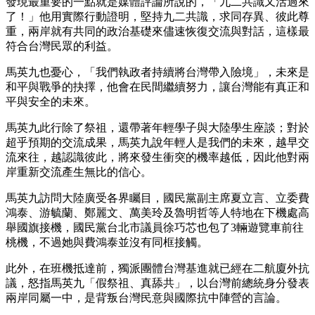
發現最重要的一點就是媒體評論所說的，「九二共識又活過來
了！」他用實際行動證明，堅持九二共識，求同存異、彼此尊
重，兩岸就有共同的政治基礎來儘速恢復交流與對話，這樣最
符合台灣民眾的利益。
馬英九也憂心，「我們執政者持續將台灣帶入險境」，未來是
和平與戰爭的抉擇，他會在民間繼續努力，讓台灣能有真正和
平與安全的未來。
馬英九此行除了祭祖，還帶著年輕學子與大陸學生座談；對於
超乎預期的交流成果，馬英九說年輕人是我們的未來，越早交
流來往，越認識彼此，將來發生衝突的機率越低，因此他對兩
岸重新交流產生無比的信心。
馬英九訪問大陸廣受各界矚目，國民黨副主席夏立言、立委費
鴻泰、游毓蘭、鄭麗文、萬美玲及魯明哲等人特地在下機處高
舉國旗接機，國民黨台北市議員徐巧芯也包了3輛遊覽車前往
桃機，不過她與費鴻泰並沒有同框接觸。
此外，在班機抵達前，獨派團體台灣基進就已經在二航廈外抗
議，怒指馬英九「假祭祖、真舔共」，以台灣前總統身分發表
兩岸同屬一中，是背叛台灣民意與國際抗中陣營的言論。