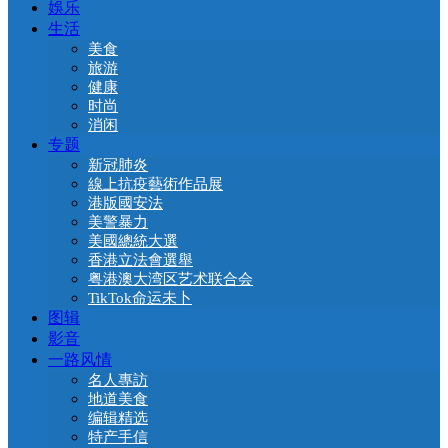
娛乐
生活
美食
旅游
健康
时尚
消闲
专题
新冠肺炎
線上抗疫藝術作品展
港版國安法
美警暴力
美國總統大選
香港立法會選舉
粤港澳大湾区艺术联合会
TikTok命运未卜
图辑
影音
一路风情
名人專訪
地道美食
编辑精选
特产手信