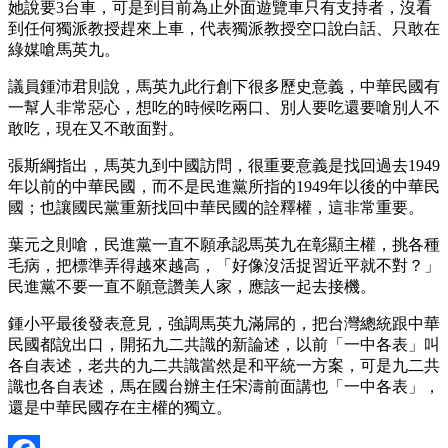
她說要3台車，可是到目前為止外面遊覽車只有支持者，沒看
到任何獨派教授趕來上車，代表獨派教授空口說白話、只敢在
綠媒嗆馬英九。
議員鍾沛君則說，馬英九此行創下很多歷史意義，中華民國有
一幫人非常惡心，想吃的時候吃兩口、別人要吃還要嗆別人不
敢吃，現在又不敢面對。
張斯綱指出，馬英九到中國訪問，很重要意義是找回過去1949
年以前的中華民國，而不是民進黨所指的1949年以後的中華民
國；也讓國民黨重新找回中華民國的詮釋權，這非常重要。
葉元之則嗆，民進黨一直不願承認馬英九在彰顯主權，挑各種
毛病，把標準弄得越來越高，「好像沒活捉習近平就不對？」
民進黨不要一直不願意讚美人家，應該一起去接機。
鍾小平最後發表意見，強調馬英九滿屌的，把台灣總統跟中華
民國都說出口，開拓九二共識的新論述，以前「一中各表」叫
各自表述，老共的九二共識當然是和平統一方案，可是九二共
識也各自表述，馬在國台辦主任宋濤前面講也「一中各表」，
還是中華民國存在主權的獨立。