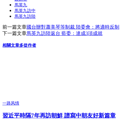
馬英九
馬英九訪中
馬英九訪陸
前一篇文章
國台辦對蕭美琴等制裁 陸委會：將適時反制
下一篇文章
馬英九訪陸返台 藍委：達成3項成就
相關文章
多從作者
一路风情
習近平時隔7年再訪朝鮮 譜寫中朝友好新篇章