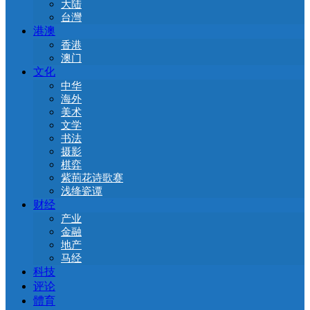
大陆
台灣
港澳
香港
澳门
文化
中华
海外
美术
文学
书法
摄影
棋弈
紫荊花诗歌赛
浅绛瓷谭
财经
产业
金融
地产
马经
科技
评论
體育