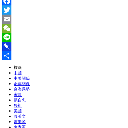
Facebook
Twitter
Email
WeChat
Line
Pinboard
分
標籤
中國
享
中美關係
兩岸關係
台海局勢
宋濤
張自忠
祭祖
美國
蔡英文
蕭美琴
袁家軍