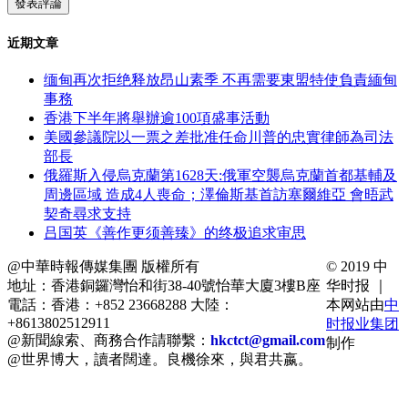
近期文章
缅甸再次拒绝释放昂山素季 不再需要東盟特使負責緬甸
事務
香港下半年將舉辦逾100項盛事活動
美國參議院以一票之差批准任命川普的忠實律師為司法
部長
俄羅斯入侵烏克蘭第1628天:俄軍空襲烏克蘭首都基輔及
周邊區域 造成4人喪命；澤倫斯基首訪塞爾維亞 會晤武
契奇尋求支持
吕国英《善作更须善臻》的终极追求审思
@中華時報傳媒集團 版權所有
© 2019 中
地址：香港銅鑼灣怡和街38-40號怡華大廈3樓B座
华时报 ｜
電話：香港：+852 23668288 大陸：
本网站由
中
+8613802512911
时报业集团
@新聞線索、商務合作請聯繫：
hkctct@gmail.com
制作
@世界博大，讀者闊達。良機徐來，與君共嬴。