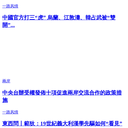
一路风情
中國官方打三“虎” 烏蘭、江敦濤、韓占武被“雙
開”...
兩岸
中央台辦受權發佈十項促進兩岸交流合作的政策措
施
一路风情
東西問丨範狄：19世紀義大利漢學先驅如何“看見”