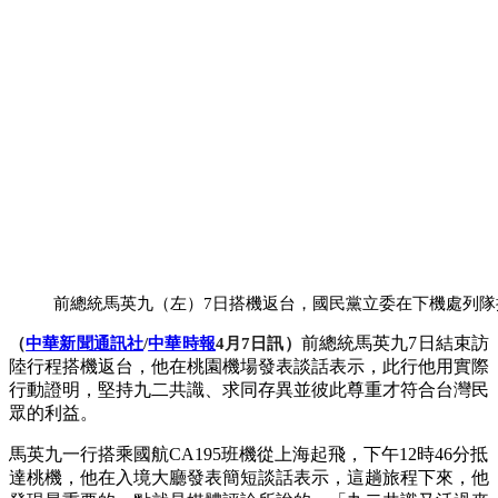
前總統馬英九（左）7日搭機返台，國民黨立委在下機處列隊
前總統馬英九7日結束訪
（
中華新聞通訊社
/
中華時報
4月7日訊）
陸行程搭機返台，他在桃園機場發表談話表示，此行他用實際
行動證明，堅持九二共識、求同存異並彼此尊重才符合台灣民
眾的利益。
馬英九一行搭乘國航CA195班機從上海起飛，下午12時46分抵
達桃機，他在入境大廳發表簡短談話表示，這趟旅程下來，他