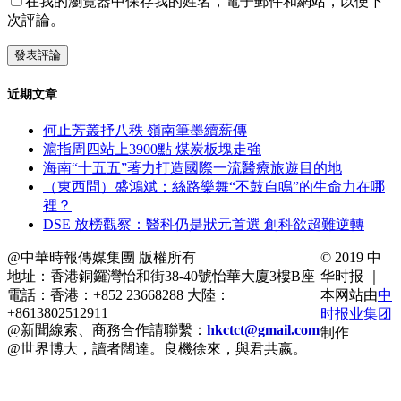
在我的瀏覽器中保存我的姓名，電子郵件和網站，以便下
次評論。
近期文章
何止芳叢抒八秩 嶺南筆墨續薪傳
滬指周四站上3900點 煤炭板塊走強
海南“十五五”著力打造國際一流醫療旅遊目的地
（東西問）盛鴻斌：絲路樂舞“不鼓自鳴”的生命力在哪
裡？
DSE 放榜觀察：醫科仍是狀元首選 創科欲超難逆轉
@中華時報傳媒集團 版權所有
© 2019 中
地址：香港銅鑼灣怡和街38-40號怡華大廈3樓B座
华时报 ｜
電話：香港：+852 23668288 大陸：
本网站由
中
+8613802512911
时报业集团
@新聞線索、商務合作請聯繫：
hkctct@gmail.com
制作
@世界博大，讀者闊達。良機徐來，與君共嬴。