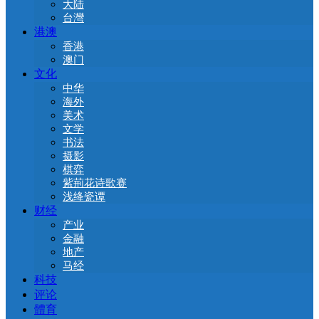
大陆
台灣
港澳
香港
澳门
文化
中华
海外
美术
文学
书法
摄影
棋弈
紫荊花诗歌赛
浅绛瓷谭
财经
产业
金融
地产
马经
科技
评论
體育