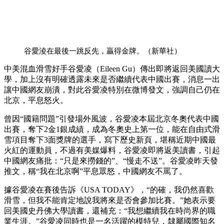
谷愛淩在最後一跳反先，贏得金牌。（新華社）
中美混血滑雪好手谷愛凌（Eileen Gu）傳出即將返回美國讀大
學，加上沒有明確透露未來是否繼續代表中國出賽，消息一出
讓中國網友崩潰，對此谷愛凌特別在微博發文，強調自己仍在
北京，平息怒火。
曾因“國籍問題”引發場外風波，谷愛凌本屆北京冬奧代表中國
出賽，奪下2金1銀成績，成為冬奧史上第一位，能在自由式滑
雪項目奪下3面獎牌的選手，寫下歷史新頁，堪稱近期中國最
火紅的運動員，不過有美媒爆料，谷愛凌即將返美讀書，引起
中國網友痛批：“只是來撈錢的”、“慢走不送”。谷愛凌昨天發
推文，稱“我在北京啊”平息眾怒，中國網友不罵了。
據谷愛凌在賽後告訴《USA TODAY》，“的確，我仍然喜歡
滑雪，但我不能肯定地說我將來是否會參加比賽。”她表示要
回美國史丹佛大學讀書，還補充：“我想繼續我在時尚界的職
業生涯。”谷愛凌同時也是一名活躍的模特兒，隸屬國際知名