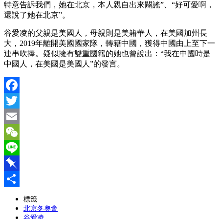
特意告訴我們，她在北京，本人親自出來闢謠”、“好可愛啊，
還說了她在北京”。
谷愛凌的父親是美國人，母親則是美籍華人，在美國加州長
大，2019年離開美國國家隊，轉籍中國，獲得中國由上至下一
連串吹捧。疑似擁有雙重國籍的她也曾說出：“我在中國時是
中國人，在美國是美國人”的發言。
Facebook
Twitter
Email
WeChat
Line
Pinboard
分
標籤
北京冬奧會
享
谷愛凌