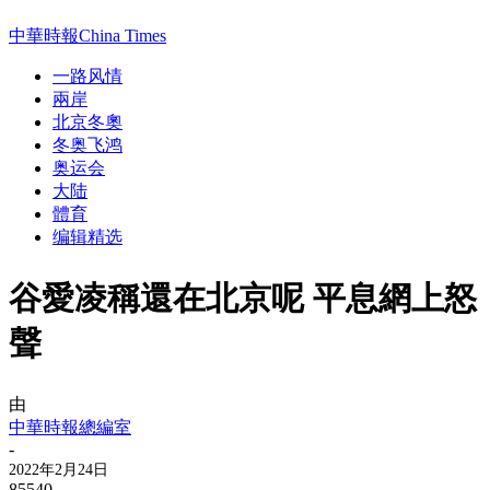
中華時報China Times
一路风情
兩岸
北京冬奧
冬奥飞鸿
奥运会
大陆
體育
编辑精选
谷愛凌稱還在北京呢 平息網上怒
聲
由
中華時報總編室
-
2022年2月24日
85540