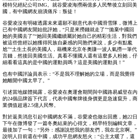
模特兒經紀公司IMG。就谷愛凌海撈兩億多人民幣後立刻回美
國，有中國網友崩潰痛斥：叛徒！
谷愛凌沒有明確透露未來還願不願意代表中國滑雪隊，微博上
已有中國網友開始批評她，“只是來撈錢就走了”“拋棄中國回
她的美國去了”“她回美國繼續屬於她自己的精彩生活，對我們
被這些曾經以她獲得民族自豪感的同胞們來說，多少有點尷
尬”“土生土長的美國人，藉機來北京冬奧賺一波人氣撈一筆代
言錢，然後回美國生活。真看不懂國人還有這麼多人粉她，仔
細看看這真的是中國的運動員嗎？這是美國的運動員！”​
也有中國評論員表示：“不是我不理解她的立場，而是我覺得
她離開中國太早了。”
引述當地媒體揭露，谷愛凌在奧運會期間與中國路易威登在內
的24個品牌簽下代言，代表中國奪牌後身價更是急速竄升，商
業價值超過2.5億人民幣。
對於返美消息引起中國網友不滿，谷愛凌也做出回應，她22日
下午在微博發了一篇冬奧結束的心得文，稍早特別編輯文章，
最後加了一句：“另外：感謝說想我的朋友們，我在北京啊。”
說明人目前還在中國，成功平息網友怒火：“公主太暖了，還