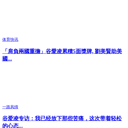
体育快讯
「肩負兩國重擔」谷愛凌累積5面獎牌, 劉美賢助美
國...
一路风情
谷爱凌专访：我已经放下那些苦痛，这次带着轻松
的心态...