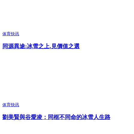
体育快讯
同源異途:冰雪之上,見價值之選
体育快讯
劉美賢與谷愛凌：同框不同命的冰雪人生路