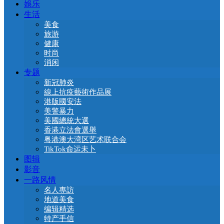
娛乐
生活
美食
旅游
健康
时尚
消闲
专题
新冠肺炎
線上抗疫藝術作品展
港版國安法
美警暴力
美國總統大選
香港立法會選舉
粤港澳大湾区艺术联合会
TikTok命运未卜
图辑
影音
一路风情
名人專訪
地道美食
编辑精选
特产手信